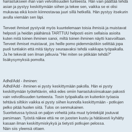
harrastukseen ihan vain velvollisuuden tunteesta. Hän vain päättää tehdä
asian ja pystyy keskittymään siihen ja tekee sen, vaikka se ei olisi
mukavaa eikä kovin kiinnostavaa juuri sillä hetkellä. Hän pystyy itsekurin
avulla viemään sen läpi.
Terveet ihmiset pystyvät myös kuuntelemaan toisia ihmisiä ja muistavat
helposti ja heidän päähänsä TARTTUU helposti esim sellaisia asioita
kuten mitä toinen ihminen sanoi, miltä toinen ihminen näytti kasvoiltaan.
Terveet ihmiset muistavat, jos heille pomo pidemmästikin selittää jopa
puoli tuntiakin että mitä täytyy seuraavaksi tehdä vaikkapa työpaikalla.
Ja he tekevät sen ilman jatkuvia "Hei miten se pitikään tehdä?"
lisäkysymyksiä pomolta.
Adhd/Add - ihminen:
Adhd/Add - ihminen ei pysty keskittymään pakolla. Hän ei pysty
keskittymään työtehtäviin, eikä edes omiin harrastuksiinsakaan pakosti
vain velvollisuuden tunteesta. Tosin työpaikalla on kuitenkin työasia
tehtävä siltikin vaikka ei pysty siihen kunnolla keskittymään - potkujen
pelko pitää huolen siitä. Tulos on senmukainen.
Suoritetussa työssä on paljon virheitä joita muut työntekijät joutuvat
parsimaan. Työstä näkee että ne on juosten kustu ja hätäisesti kyhätty
kasaan ilman keskittymiskykyä ja tietysti potkujen pelossa.
Näin siis yleensä ottaen.