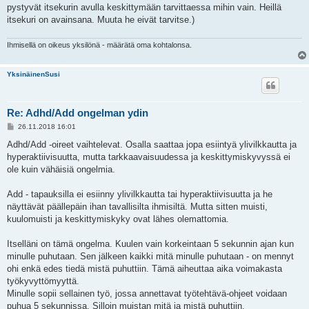
pystyvät itsekurin avulla keskittymään tarvittaessa mihin vain. Heillä
itsekuri on avainsana. Muuta he eivät tarvitse.)
Ihmisellä on oikeus yksilönä - määrätä oma kohtalonsa.
YksinäinenSusi
Re: Adhd/Add ongelman ydin
V
26.11.2018 16:01
i
e
Adhd/Add -oireet vaihtelevat. Osalla saattaa jopa esiintyä ylivilkkautta ja
s
hyperaktiivisuutta, mutta tarkkaavaisuudessa ja keskittymiskyvyssä ei
t
i
ole kuin vähäisiä ongelmia.
Add - tapauksilla ei esiinny ylivilkkautta tai hyperaktiivisuutta ja he
näyttävät päällepäin ihan tavallisilta ihmisiltä. Mutta sitten muisti,
kuulomuisti ja keskittymiskyky ovat lähes olemattomia.
Itselläni on tämä ongelma. Kuulen vain korkeintaan 5 sekunnin ajan kun
minulle puhutaan. Sen jälkeen kaikki mitä minulle puhutaan - on mennyt
ohi enkä edes tiedä mistä puhuttiin. Tämä aiheuttaa aika voimakasta
työkyvyttömyyttä.
Minulle sopii sellainen työ, jossa annettavat työtehtävä-ohjeet voidaan
puhua 5 sekunnissa. Silloin muistan mitä ja mistä puhuttiin.