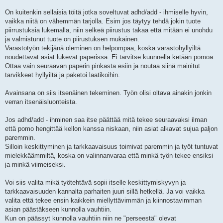
On kuitenkin sellaisia töitä jotka soveltuvat adhd/add - ihmiselle hyvin,
vaikka niitä on vähemmän tarjolla. Esim jos täytyy tehdä jokin tuote
piirrustuksia lukemalla, niin selkeä piirustus takaa että mitään ei unohdu
ja valmistunut tuote on piirustuksen mukainen.
Varastotyön tekijänä oleminen on helpompaa, koska varastohyllyiltä
noudettavat asiat lukevat paperissa. Ei tarvitse kuunnella ketään pomoa.
Ottaa vain seuraavan paperin pinkasta esiin ja noutaa siinä mainitut
tarvikkeet hyllyiltä ja paketoi laatikoihin.
Avainsana on siis itsenäinen tekeminen. Työn olisi oltava ainakin jonkin
verran itsenäisluonteista.
Jos adhd/add - ihminen saa itse päättää mitä tekee seuraavaksi ilman
että pomo hengittää kellon kanssa niskaan, niin asiat alkavat sujua paljon
paremmin.
Silloin keskittyminen ja tarkkaavaisuus toimivat paremmin ja työt tuntuvat
mielekkäämmiltä, koska on valinnanvaraa että minkä työn tekee ensiksi
ja minkä viimeiseksi.
Voi siis valita mikä työtehtävä sopii itselle keskittymiskyvyn ja
tarkkaavaisuuden kannalta parhaiten juuri sillä hetkellä. Ja voi vaikka
valita että tekee ensin kaikkein miellyttävimmän ja kiinnostavimman
asian päästäkseen kunnolla vauhtiin.
Kun on päässyt kunnolla vauhtiin niin ne "perseestä" olevat