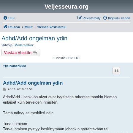
Veljesseura.org
UKK
Rekisteröidy
Kirjaudu sisään
Etusivu
Muut
Yleinen keskustelu
Adhd/Add ongelman ydin
Valvoja:
Moderaattorit
Vastaa Viestiin
2 viestiä • Sivu
1
/
1
YksinäinenSusi
Adhd/Add ongelman ydin
V
26.11.2018 07:58
i
e
Adhd/Add - henkilön aivot ovat fyysiseltä rakenteeltaankin hieman
s
erilaiset kuin terveiden ihmisten.
t
i
Tämä näkyy esimerkiksi näin:
Terve ihminen:
Terve ihminen pystyy keskittymään johonkin työtehtävään tai