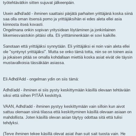
työtehtävätkin sitten sujuvat jälkeenpäin.
Usein adhd/add - ihminen saattaisi pärjätä parhaiten yrittäjänä koska siinä
saa olla oman itsensä pomo ja yrittäjäksihän ei edes aleta ellei asia
kiinnosta itseä kovasti.
Ongelmana onkin sopivan yritysidean löytäminen ja jonkinlainen
liikemiesvaistokin pitäisi olla. Eli yrittäminenkään ei sovi kaikille.
Sanotaan että yrittäjäksi synnytään. Eli yrittäjäksi ei noin vain aleta ellei
ole "syntynyt yrittäjäksi". Mutta se onko tämä totta, niin se on toinen asia
ja jokaisen pitää se omalla kohdallaan miettiä koska asiat eivät ole täysin
mustavalkoisia tässäkään asiassa.
Eli Adhd/Add - ongelman ydin on siis tämä:
Adhd/add - ihminen ei siis pysty keskittymään käsillä olevaan tehtävään
siksi että siihen PITÄÄ keskittyä.
VAAN, Adhd/add - ihminen pystyy keskittymään vain silloin kun aivot
sattuu olemaan siinä tilassa että keskittyminen käsillä olevaan asiaan on
mahdollista. Joten käsillä olevan asian täytyy odottaa sitä että tulisi
tehdyksi.
(Terve ihminen tekee käsillä olevat asiat ihan suit sait tuosta vain. He