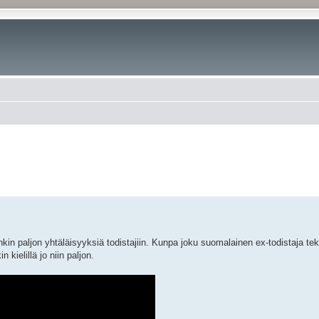
nkin paljon yhtäläisyyksiä todistajiin. Kunpa joku suomalainen ex-todistaja te
 kielillä jo niin paljon.