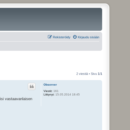
Rekisteröidy
Kirjaudu sisään
2 viestiä • Sivu
1
/
1
Observer
Viestit:
161
Liittynyt:
15.05.2014 18:45
kisi vastaavanlaisen