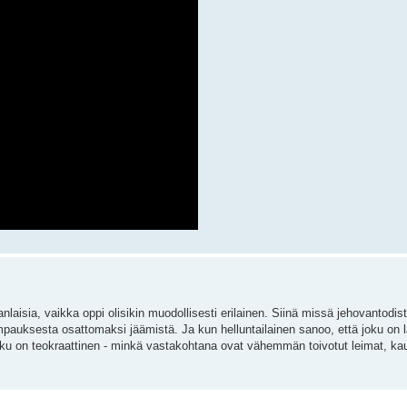
nlaisia, vaikka oppi olisikin muodollisesti erilainen. Siinä missä jehovantodis
pauksesta osattomaksi jäämistä. Ja kun helluntailainen sanoo, että joku on 
joku on teokraattinen - minkä vastakohtana ovat vähemmän toivotut leimat, 