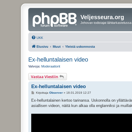
Veljesseura.org
Jehovan todistajat lähitarkastelussa
UKK
Etusivu
Muut
Yleistä uskonnosta
Ex-helluntalaisen video
Valvoja:
Moderaattorit
Vastaa Viestiin
Ex-helluntalaisen video
V
Kirjoittaja
Observer
»
18.01.2019 12:27
i
e
Ex-helluntalainen kertoo tarinansa. Uskonnolla on yllättävä
s
asiallisen videon, näitä kun alkaa olla englanniksi ja muillakin
t
i