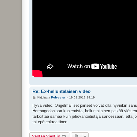
Re: Ex-helluntalaisen video
V
Kirjoittaja
Polyester
»
19.01.2019 18:19
i
e
Hyvä video. Ongelmalliset piirteet voivat olla hyvinkin sama
s
Harmagedonissa kuolemista, helluntailainen pelkää ylöstem
t
i
tarkoittaa samaa kuin jehovantodistaja sanoessaan, että 
tai epäteokraattinen.
Vastaa Viestiin