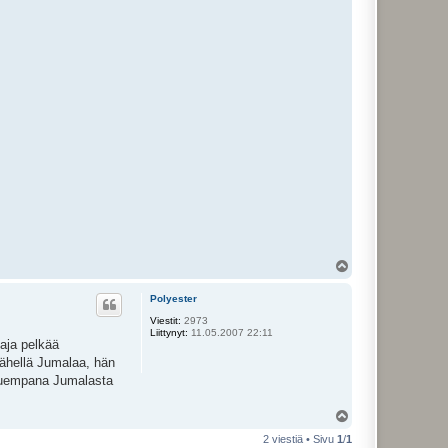
Y
l
ö
Polyester
s
Viestit:
2973
Liittynyt:
11.05.2007 22:11
taja pelkää
lähellä Jumalaa, hän
kauempana Jumalasta
Y
l
2 viestiä • Sivu
1
/
1
ö