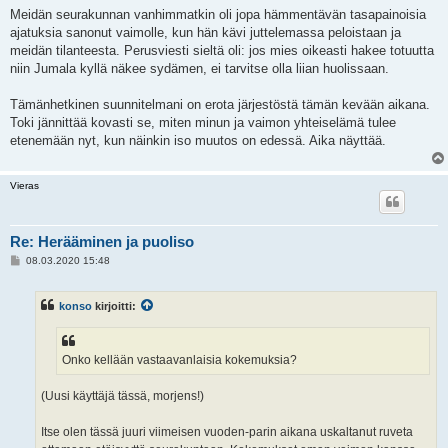
Meidän seurakunnan vanhimmatkin oli jopa hämmentävän tasapainoisia
ajatuksia sanonut vaimolle, kun hän kävi juttelemassa peloistaan ja
meidän tilanteesta. Perusviesti sieltä oli: jos mies oikeasti hakee totuutta
niin Jumala kyllä näkee sydämen, ei tarvitse olla liian huolissaan.
Tämänhetkinen suunnitelmani on erota järjestöstä tämän kevään aikana.
Toki jännittää kovasti se, miten minun ja vaimon yhteiselämä tulee
etenemään nyt, kun näinkin iso muutos on edessä. Aika näyttää.
Vieras
Re: Herääminen ja puoliso
V
08.03.2020 15:48
i
e
s
konso
kirjoitti:
t
i
Onko kellään vastaavanlaisia kokemuksia?
(Uusi käyttäjä tässä, morjens!)
Itse olen tässä juuri viimeisen vuoden-parin aikana uskaltanut ruveta