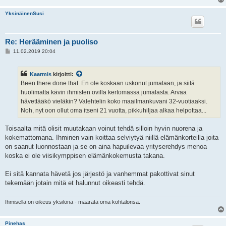
YksinäinenSusi
Re: Herääminen ja puoliso
V
11.02.2019 20:04
i
e
s
Kaarmis
kirjoitti:
t
i
Been there done that. En ole koskaan uskonut jumalaan, ja siitä
huolimatta kävin ihmisten ovilla kertomassa jumalasta. Arvaa
hävettääkö vieläkin? Valehtelin koko maailmankuvani 32-vuotiaaksi.
Noh, nyt oon ollut oma itseni 21 vuotta, pikkuhiljaa alkaa helpottaa...
Toisaalta mitä olisit muutakaan voinut tehdä silloin hyvin nuorena ja
kokemattomana. Ihminen vain koittaa selviytyä niillä elämänkorteilla joita
on saanut luonnostaan ja se on aina hapuilevaa yrityserehdys menoa
koska ei ole viisikymppisen elämänkokemusta takana.
Ei sitä kannata hävetä jos järjestö ja vanhemmat pakottivat sinut
tekemään jotain mitä et halunnut oikeasti tehdä.
Ihmisellä on oikeus yksilönä - määrätä oma kohtalonsa.
Pinehas