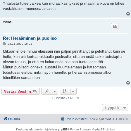
s
Yhtälöstä tulee vaikea kun moraalikäsitykset ja maailmankuva on lähes
t
i
vastakkaiset monessa asiassa.
Vieras
Re: Herääminen ja puoliso
V
24.11.2020 15:01
i
e
Mikään ei ole minua eläissäni niin paljon jännittänyt ja pelottanut kuin se
s
hetki, kun piti kertoa rakkaalle puolisolle, että en enää usko todistajilla
t
i
olevan totuus, ja että en halua enää olla osa tuota järjestöä.
Minun puolisoni onneksi suostui kuuntelemaan ja katsomaan
todistusaineistoa, mitä näytin hänelle, ja heräämisprosessi alkoi
hänelläkin saman tien.
Vastaa Viestiin
12 viestiä • Sivu
1
/
1
Hyppää
Etusivu
Poista evästeet
Kaikki ajat ovat
UTC+03:00
Keskustelufoorumin ohjelmisto
phpBB
® Forum Software © phpBB Limited