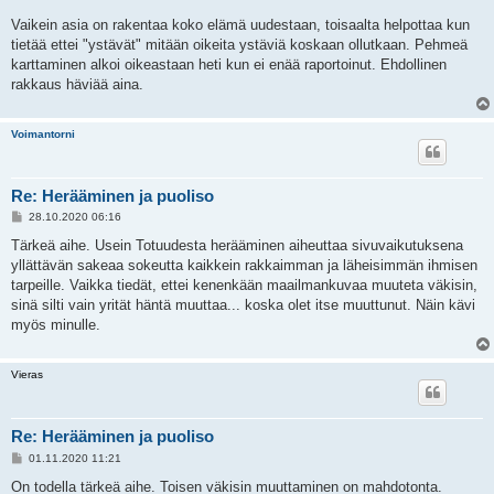
Vaikein asia on rakentaa koko elämä uudestaan, toisaalta helpottaa kun
tietää ettei "ystävät" mitään oikeita ystäviä koskaan ollutkaan. Pehmeä
karttaminen alkoi oikeastaan heti kun ei enää raportoinut. Ehdollinen
rakkaus häviää aina.
Voimantorni
Re: Herääminen ja puoliso
V
28.10.2020 06:16
i
e
Tärkeä aihe. Usein Totuudesta herääminen aiheuttaa sivuvaikutuksena
s
yllättävän sakeaa sokeutta kaikkein rakkaimman ja läheisimmän ihmisen
t
i
tarpeille. Vaikka tiedät, ettei kenenkään maailmankuvaa muuteta väkisin,
sinä silti vain yrität häntä muuttaa... koska olet itse muuttunut. Näin kävi
myös minulle.
Vieras
Re: Herääminen ja puoliso
V
01.11.2020 11:21
i
e
On todella tärkeä aihe. Toisen väkisin muuttaminen on mahdotonta.