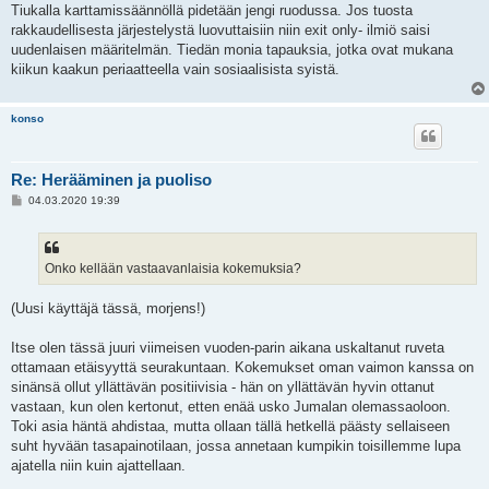
e
Tiukalla karttamissäännöllä pidetään jengi ruodussa. Jos tuosta
s
rakkaudellisesta järjestelystä luovuttaisiin niin exit only- ilmiö saisi
t
i
uudenlaisen määritelmän. Tiedän monia tapauksia, jotka ovat mukana
kiikun kaakun periaatteella vain sosiaalisista syistä.
konso
Re: Herääminen ja puoliso
V
04.03.2020 19:39
i
e
s
t
i
Onko kellään vastaavanlaisia kokemuksia?
(Uusi käyttäjä tässä, morjens!)
Itse olen tässä juuri viimeisen vuoden-parin aikana uskaltanut ruveta
ottamaan etäisyyttä seurakuntaan. Kokemukset oman vaimon kanssa on
sinänsä ollut yllättävän positiivisia - hän on yllättävän hyvin ottanut
vastaan, kun olen kertonut, etten enää usko Jumalan olemassaoloon.
Toki asia häntä ahdistaa, mutta ollaan tällä hetkellä päästy sellaiseen
suht hyvään tasapainotilaan, jossa annetaan kumpikin toisillemme lupa
ajatella niin kuin ajattellaan.