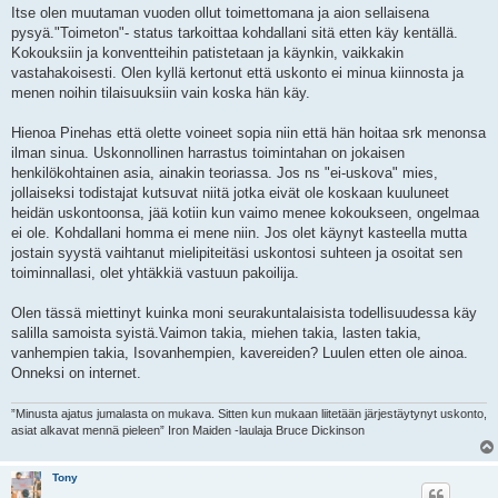
Itse olen muutaman vuoden ollut toimettomana ja aion sellaisena
pysyä."Toimeton"- status tarkoittaa kohdallani sitä etten käy kentällä.
Kokouksiin ja konventteihin patistetaan ja käynkin, vaikkakin
vastahakoisesti. Olen kyllä kertonut että uskonto ei minua kiinnosta ja
menen noihin tilaisuuksiin vain koska hän käy.
Hienoa Pinehas että olette voineet sopia niin että hän hoitaa srk menonsa
ilman sinua. Uskonnollinen harrastus toimintahan on jokaisen
henkilökohtainen asia, ainakin teoriassa. Jos ns "ei-uskova" mies,
jollaiseksi todistajat kutsuvat niitä jotka eivät ole koskaan kuuluneet
heidän uskontoonsa, jää kotiin kun vaimo menee kokoukseen, ongelmaa
ei ole. Kohdallani homma ei mene niin. Jos olet käynyt kasteella mutta
jostain syystä vaihtanut mielipiteitäsi uskontosi suhteen ja osoitat sen
toiminnallasi, olet yhtäkkiä vastuun pakoilija.
Olen tässä miettinyt kuinka moni seurakuntalaisista todellisuudessa käy
salilla samoista syistä.Vaimon takia, miehen takia, lasten takia,
vanhempien takia, Isovanhempien, kavereiden? Luulen etten ole ainoa.
Onneksi on internet.
”Minusta ajatus jumalasta on mukava. Sitten kun mukaan liitetään järjestäytynyt uskonto,
asiat alkavat mennä pieleen” Iron Maiden -laulaja Bruce Dickinson
Tony