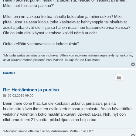
Harari) teokset puhelimestani ja tabletista, reaktio oli seuraavanlainen : "
Miksi luet tuollaista paskaa?"
Miksi on niin vaikeaa kertoa hänelle kuka olen ja mihin uskon? Miksi
pitää lukea salassa kirjoja jotka käsittelevät kehitysoppia tai sisältävät
asioita jotka eivät ole linjassa hänen maailman katsomuksensa kanssa?
Olo on kuin olisi käynyt vieraissa kaikki nämä vuodet.
Onko kellään vastaavanlaisia kokemuksia?
”Minusta ajatus jumalasta on mukava. Sitten kun mukaan liitetään järjestäytynyt uskonto,
asiat alkavat mennä pieleen” Iron Maiden -laulaja Bruce Dickinson
Kaarmis
Re: Herääminen ja puoliso
V
09.02.2019 09:00
i
e
Been there done that. En ole koskaan uskonut jumalaan, ja siitä
s
huolimatta kävin ihmisten ovilla kertomassa jumalasta. Arvaa hävettääkö
t
i
vieläkin? Valehtelin koko maailmankuvani 32-vuotiaaksi. Noh, nyt oon
ollut oma itseni 21 vuotta, pikkuhiljaa alkaa helpottaa...
"Meinasin sanoa että älä tule haudallenikaan. Mutta - tule silti."