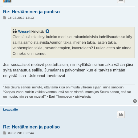
Re: Herääminen ja puoliso
V
16.02.2019 12:13
i
e
s
Wesseli
kirjoitti:
t
i
Olen tässä miettinyt kuinka moni seurakuntalaisista todellisuudessa käy
salilla samoista syistä.Vaimon takia, miehen takia, lasten takia,
vanhempien takia, Isovanhempien, kavereiden? Luulen etten ole ainoa.
Onneksi on internet.
Jos sosiaaliset motiivit poistettaisiin, niin kyllähän siihen aika vähän jäisi
syitä raahautua salille. Jumalansa palvominen kun ei tarvitse mitään
erityistä tilaa. Uskonnot tarvitsevat.
"Jos Seura sanoisi minulle, että tämä kirja on musta vihreän sijaan, minä sanoisin:
'Kappas vaan, voisin vaikka vannoa, että se on vihreä, mutta jos Seura sanoo, että se
on musta, niin se on musta!'" - Bart Thompson - piirivalvoja
Lottopallo
Re: Herääminen ja puoliso
V
03.03.2019 22:44
i