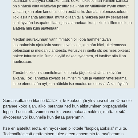
ottamaan etäisyyttä seurakuntaan. Kokemukset oman vaimon kanssa
on sinänsä ollut yllättävän positiivisia - hän on yllättävän hyvin ottanut
vastaan, kun olen kertonut, etten enää usko Jumalan olemassaoloon.
Toki asia häntä ahdistaa, mutta ollaan tällä hetkellä päästy sellaiseen
suht hyvään tasapainotilaan, jossa annetaan kumpikin toisillemme lupa
ajatella niin kuin ajattellaan.
Meidän seurakunnan vanhimmatkin oli jopa hämmentävän
tasapainoisia ajatuksia sanonut vaimolle, kun hän kävi juttelemassa
peloistaan ja meidän tilanteesta. Perusviesti sieltä oli: jos mies oikeasti
hakee totuutta niin Jumala kyllä näkee sydämen, ei tarvitse olla liian
huolissaan.
Tämänhetkinen suunnitelmani on erota järjestöstä tämän kevään
aikana. Toki jännittää kovasti se, miten minun ja vaimon yhteiselämä
tulee etenemään nyt, kun näinkin iso muutos on edessä. Aika näyttää.
Samankaltainen tilanne täälläkin, kokoukset jäi yli vuosi sitten. Oma olo
paranee koko ajan, alkoi parantua heti kun altistuminen propagandalle
loppui. Luulin että vaimon vuoksi voisi mukana roikkua, mutta ei sitä
aivopesua voi kuunnella kun tietää paremmin.
Itse en ajatellut erota, en myöskään piilottele "luopioajatuksia" muilta.
Todennäköisesti erottaminen tulee eteen ennemmin tai myöhemmin.