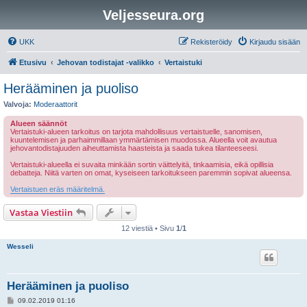
Veljesseura.org
UKK
Rekisteröidy
Kirjaudu sisään
Etusivu
Jehovan todistajat -valikko
Vertaistuki
Herääminen ja puoliso
Valvoja:
Moderaattorit
Alueen säännöt
Vertaistuki-alueen tarkoitus on tarjota mahdollisuus vertaistuelle, sanomisen,
kuuntelemisen ja parhaimmillaan ymmärtämisen muodossa. Alueella voit avautua
jehovantodistajuuden aiheuttamista haasteista ja saada tukea tilanteeseesi.
Vertaistuki-alueella ei suvaita minkään sortin väittelyitä, tinkaamisia, eikä opillisia
debatteja. Niitä varten on omat, kyseiseen tarkoitukseen paremmin sopivat alueensa.
Vertaistuen eräs määritelmä.
Vastaa Viestiin
12 viestiä • Sivu
1
/
1
Wesseli
Herääminen ja puoliso
V
09.02.2019 01:16