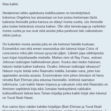
i
e
Iltaa kaikki
s
t
i
Herääminen lahko ajattelusta todellisuuteen on tervehdyttävä
kokemus.Ongelmia tuo ainoastaan se kun joutuu kertomaan tästä
kaikesta ihmiselle jonka kanssa on elänyt monta vuotta, siis ihmiselle
joka luulee tietävänsä sinusta kaiken. Olin ollut tienraivaaja ja vanhinkin
monta vuotta ja nuo ovat niitä asioita jotka puolisoon teki vaikutuksen
silloin joskus.
On kuitenkin monia asioita joita en ole kertonut hänelle koskaan.
Esimerkiksi sen että ennen seurustelua olin lukenut kirjan Crisis of
conscience mikä jätti minuun pysyvän jäljen. Lähetin jopa sähköpostia
tuon kirjan kirjoittaneelle miehelle. Miehen nimi oli Ray Franz, entinen
Jehovan todistajien hallintoelimen jäsen. Koska olen tiedon haluinen,
halusin tietää kaiken kaikesta. Ovatko Jehovan todistajat oikeassa?
Halusin myös tietää onko Raamattu todella Jumalan sana, joten luin
oppineiden arvioita asiasta. Ensimmäinen nimi johon törmäsin oli herra
nimeltä Bart Ehrman joka edustaa historiallis- kriittistä raamatun
tutkimusta. Luin kaikki hänen kirjansa ja vakuutuin siitä että Raamattu on
ihmisten sepittämä kirja eikä Jumalan henkeyttämä vaikkakin
kulttuurillisesti tärkeä teos.Toinen kirjailija jonka kaikki kirjat olen lukenut
on Yuval Noah Harari.
Kun vaimo löysi näiden kahden kirjailijan (Bart Ehrman ja Yuval Noah