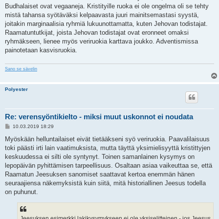
s
Budhalaiset ovat vegaaneja. Kristityille ruoka ei ole ongelma oli se tehty
t
i
mistä tahansa syötäväksi kelpaavasta juuri mainitsemastasi syystä,
joitakin marginaalisia ryhmiä lukuunottamatta, kuten Jehovan todistajat.
Raamatuntutkijat, joista Jehovan todistajat ovat eronneet omaksi
ryhmäkseen, lienee myös veriruokia karttava joukko. Adventismissa
painotetaan kasvisruokia.
Sano se sävelin
Polyester
Re: verensyöntikielto - miksi muut uskonnot ei noudata
V
10.03.2019 18:29
i
e
Myöskään helluntailaiset eivät tietääkseni syö veriruokia. Paavalilaisuus
s
toki päästi irti lain vaatimuksista, mutta täyttä yksimielisyyttä kristittyjen
t
i
keskuudessa ei silti ole syntynyt. Toinen samanlainen kysymys on
lepopäivän pyhittämisen tarpeellisuus. Osaltaan asiaa vaikeuttaa se, että
Raamatun Jeesuksen sanomiset saattavat kertoa enemmän hänen
seuraajiensa näkemyksistä kuin siitä, mitä historiallinen Jeesus todella
on puhunut.
Jeesuksen esimerkki lakikysymykseen ei ole yksiselitteinen - jos Jeesus