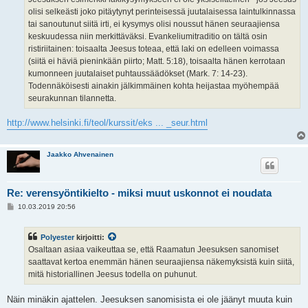
olisi selkeästi joko pitäytynyt perinteisessä juutalaisessa laintulkinnassa
tai sanoutunut siitä irti, ei kysymys olisi noussut hänen seuraajiensa
keskuudessa niin merkittäväksi. Evankeliumitraditio on tältä osin
ristiriitainen: toisaalta Jeesus toteaa, että laki on edelleen voimassa
(siitä ei häviä pieninkään piirto; Matt. 5:18), toisaalta hänen kerrotaan
kumonneen juutalaiset puhtaussäädökset (Mark. 7: 14-23).
Todennäköisesti ainakin jälkimmäinen kohta heijastaa myöhempää
seurakunnan tilannetta.
http://www.helsinki.fi/teol/kurssit/eks ... _seur.html
Jaakko Ahvenainen
Re: verensyöntikielto - miksi muut uskonnot ei noudata
V
10.03.2019 20:56
i
e
s
Polyester
kirjoitti:
t
i
Osaltaan asiaa vaikeuttaa se, että Raamatun Jeesuksen sanomiset
saattavat kertoa enemmän hänen seuraajiensa näkemyksistä kuin siitä,
mitä historiallinen Jeesus todella on puhunut.
Näin minäkin ajattelen. Jeesuksen sanomisista ei ole jäänyt muuta kuin