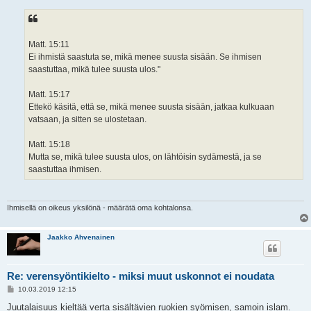
Matt. 15:11
Ei ihmistä saastuta se, mikä menee suusta sisään. Se ihmisen
saastuttaa, mikä tulee suusta ulos."
Matt. 15:17
Ettekö käsitä, että se, mikä menee suusta sisään, jatkaa kulkuaan
vatsaan, ja sitten se ulostetaan.
Matt. 15:18
Mutta se, mikä tulee suusta ulos, on lähtöisin sydämestä, ja se
saastuttaa ihmisen.
Ihmisellä on oikeus yksilönä - määrätä oma kohtalonsa.
Jaakko Ahvenainen
Re: verensyöntikielto - miksi muut uskonnot ei noudata
V
10.03.2019 12:15
i
e
Juutalaisuus kieltää verta sisältävien ruokien syömisen, samoin islam.