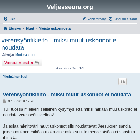
Veljesseura.org
UKK
Rekisteröidy
Kirjaudu sisään
Etusivu
Muut
Yleistä uskonnosta
verensyöntikielto - miksi muut uskonnot ei
noudata
Valvoja:
Moderaattorit
Vastaa Viestiin
4 viestiä • Sivu
1
/
1
YksinäinenSusi
verensyöntikielto - miksi muut uskonnot ei noudata
V
07.03.2019 19:26
i
e
Tuli tuossa mieleeni sellainen kysymys että miksi mikään muu uskonto ei
s
noudata verensyöntikieltoa?
t
i
Ja asiaa mietittyäni muut uskonnot siis noudattavat Jeesuksen sanoja
joiden mukaan mikään ruoka-aine mikä suusta menee sisään ei saastuta
ihmistä.