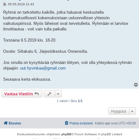
V
05.05.2019 21:43
i
e
Ryhmä on tarkoitettu kaikille, jotka haluavat keskustella
s
luottamuksellisesti kokemuksistaan uskonnollisen yhteisön
t
i
vaikutuspiirissä. Myös läheiset ovat tervetulleita. Ryhmään ei tarvitse
ilmoittautua - voit vain tulla paikalle.
Torstaina 9.5.2019 klo. 18-20.
Osoite: Siltakatu 6, Järjestökeskus Onnensilta.
Jos sinulla on kysyttävää ryhmään liittyen, voit olla yhteydessä ryhmän
ohjaajiin:
uut.hyvinkaa@gmail.com
Seuraava kerta elokuussa.
Vastaa Viestiin
1 viesti • Sivu
1
/
1
Hyppää
Etusivu
Poista evästeet
Kaikki ajat ovat
UTC+03:00
Keskustelufoorumin ohjelmisto
phpBB
® Forum Software © phpBB Limited