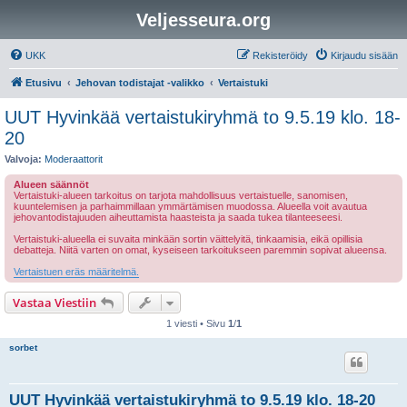
Veljesseura.org
UKK
Rekisteröidy
Kirjaudu sisään
Etusivu
Jehovan todistajat -valikko
Vertaistuki
UUT Hyvinkää vertaistukiryhmä to 9.5.19 klo. 18-
20
Valvoja:
Moderaattorit
Alueen säännöt
Vertaistuki-alueen tarkoitus on tarjota mahdollisuus vertaistuelle, sanomisen,
kuuntelemisen ja parhaimmillaan ymmärtämisen muodossa. Alueella voit avautua
jehovantodistajuuden aiheuttamista haasteista ja saada tukea tilanteeseesi.
Vertaistuki-alueella ei suvaita minkään sortin väittelyitä, tinkaamisia, eikä opillisia
debatteja. Niitä varten on omat, kyseiseen tarkoitukseen paremmin sopivat alueensa.
Vertaistuen eräs määritelmä.
Vastaa Viestiin
1 viesti • Sivu
1
/
1
sorbet
UUT Hyvinkää vertaistukiryhmä to 9.5.19 klo. 18-20