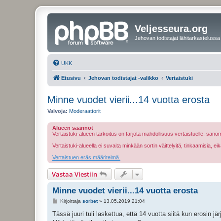
Veljesseura.org
Jehovan todistajat lähitarkastelussa
UKK
Etusivu
Jehovan todistajat -valikko
Vertaistuki
Minne vuodet vierii...14 vuotta erosta
Valvoja:
Moderaattorit
Alueen säännöt
Vertaistuki-alueen tarkoitus on tarjota mahdollisuus vertaistuelle, sa
Vertaistuki-alueella ei suvaita minkään sortin väittelyitä, tinkaamisia, 
Vertaistuen eräs määritelmä.
Vastaa Viestiin
Minne vuodet vierii...14 vuotta erosta
V
Kirjoittaja
sorbet
»
13.05.2019 21:04
i
e
Tässä juuri tuli laskettua, että 14 vuotta siitä kun erosin jär
s