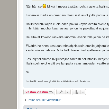
Näinhän se
Miksi ihmeessä pitäisi pohtia asioita hallin
Kuitenkin meillä on omat ainutlaatuiset aivot joilla pohti
Hallintoelinukkojen ei ole edes pakko käydä ovelta ovelle ty
mihinkään muuhunkaan asiaan johon he pakottavat rivijulista
He sitovat kokoon raskaita kuormia jäsenistölle joihin he i
Eivätkä he anna koskaan rahalahjoituksia omalle järjestöll
käytännössä Jehova. Mitä hallintoelin ukot ajattelevat ja pä
Jos jäljittelisimme rivijulistajina tarkasti hallintoelinukkoje
Hallintoelinukot eivät ole lampaita vaan lampaiden vaatteisi
Nii!
Ihmisellä on oikeus yksilönä - määrätä oma kohtalonsa.
Vastaa Viestiin
Palaa sivulle “Vertaistuki”