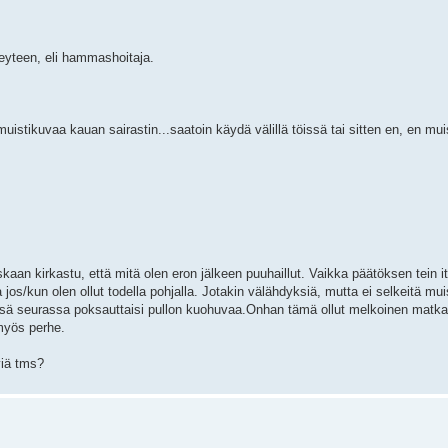
veyteen, eli hammashoitaja.
stikuvaa kauan sairastin...saatoin käydä välillä töissä tai sitten en, en muis
an kirkastu, että mitä olen eron jälkeen puuhaillut. Vaikka päätöksen tein itse
os/kun olen ollut todella pohjalla. Jotakin välähdyksiä, mutta ei selkeitä muis
ässä seurassa poksauttaisi pullon kuohuvaa.Onhan tämä ollut melkoinen matka
 myös perhe.
viä tms?