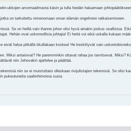
toelin-ukkojen arvomaailmasta käsin ja tulla heidän haluamaan johtopäätöksee
a ja jotka on tarkoitettu nimenomaan oman elämän ongelmien ratkaisemiseen.
össä. Se on heillä vain ihanne johon olisi hyvä ainakin joskus osallistua. Eik
jat. Hehän ovat uskonnollisia johtajia! Ei heitä voi eikä uskalla kukaan määr
tse eivät halua pitkällä tikullakaan koskea! He keskittyvät vain uskontobisnek
een. Miksi antaisivat? He paremminkin ottavat rahaa jos tarvitsevat. Miksi? K
ättävät niin Jehovakin ajattelee ja päättää.
n tekemisiä niin se ei muistuttaisi olleskaan rivijulistajien tekemisiä. Se olisi ka
in pukeutuneita saaliinhimoisia susia.