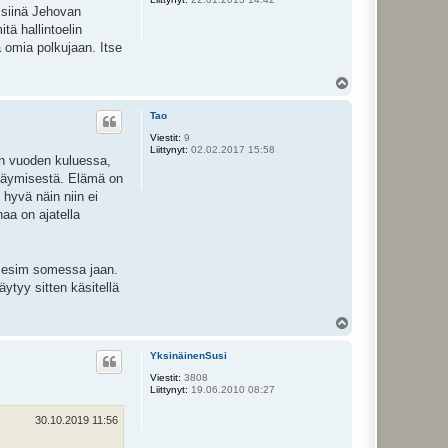
ä siinä Jehovan
tä hallintoelin
a omia polkujaan. Itse
Y
l
ö
Tao
s
Viestit:
9
Liittynyt:
02.02.2017 15:58
män vuoden kuluessa,
ä käymisestä. Elämä on
 hyvä näin niin ei
naa on ajatella
tä esim somessa jaan.
äytyy sitten käsitellä
Y
l
ö
YksinäinenSusi
s
Viestit:
3808
Liittynyt:
19.06.2010 08:27
30.10.2019 11:56