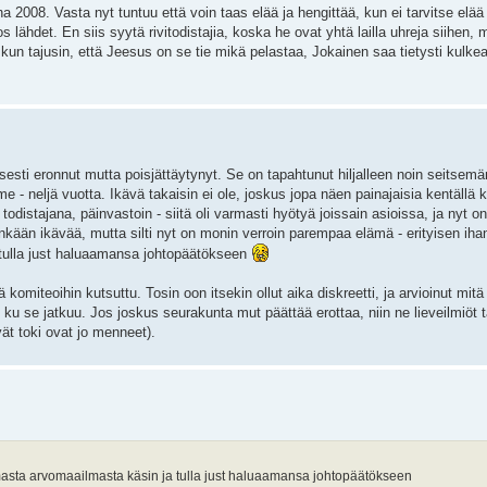
a 2008. Vasta nyt tuntuu että voin taas elää ja hengittää, kun ei tarvitse elä
 lähdet. En siis syytä rivitodistajia, koska he ovat yhtä lailla uhreja siihen, mi
kun tajusin, että Jeesus on se tie mikä pelastaa, Jokainen saa tietysti kulke
isesti eronnut mutta poisjättäytynyt. Se on tapahtunut hiljalleen noin seitse
e - neljä vuotta. Ikävä takaisin ei ole, joskus jopa näen painajaisia kentäll
todistajana, päinvastoin - siitä oli varmasti hyötyä joissain asioissa, ja nyt on
tenkään ikävää, mutta silti nyt on monin verroin parempaa elämä - erityisen iha
 tulla just haluaamansa johtopäätökseen
 komiteoihin kutsuttu. Tosin oon itsekin ollut aika diskreetti, ja arvioinut mi
n ku se jatkuu. Jos joskus seurakunta mut päättää erottaa, niin ne lieveilmiöt t
ät toki ovat jo menneet).
 omasta arvomaailmasta käsin ja tulla just haluaamansa johtopäätökseen