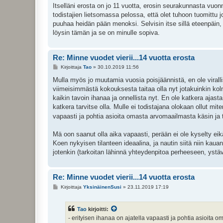
e
Itselläni erosta on jo 11 vuotta, erosin seurakunnasta vuonn
s
todistajien lietsomassa pelossa, että olet tuhoon tuomittu jos
t
i
puuhaa heidän pään menoksi. Selvisin itse sillä eteenpäin, 
löysin tämän ja se on minulle sopiva.
Re: Minne vuodet vierii...14 vuotta erosta
V
Kirjoittaja
Tao
»
30.10.2019 11:56
i
e
Mulla myös jo muutamia vuosia poisjäännistä, en ole virall
s
viimeisimmästä kokouksesta taitaa olla nyt jotakuinkin kolm
t
i
kaikin tavoin ihanaa ja onnellista nyt. En ole katkera ajasta 
katkera tarvitse olla. Mulle ei todistajana olokaan ollut mi
vapaasti ja pohtia asioita omasta arvomaailmasta käsin ja
Mä oon saanut olla aika vapaasti, perään ei ole kyselty eikä
Koen nykyisen tilanteen ideaalina, ja nautin siitä niin kaua
jotenkin (tarkoitan lähinnä yhteydenpitoa perheeseen, ystäv
Re: Minne vuodet vierii...14 vuotta erosta
V
Kirjoittaja
YksinäinenSusi
»
23.11.2019 17:19
i
e
s
Tao
kirjoitti:
t
i
- erityisen ihanaa on ajatella vapaasti ja pohtia asioita