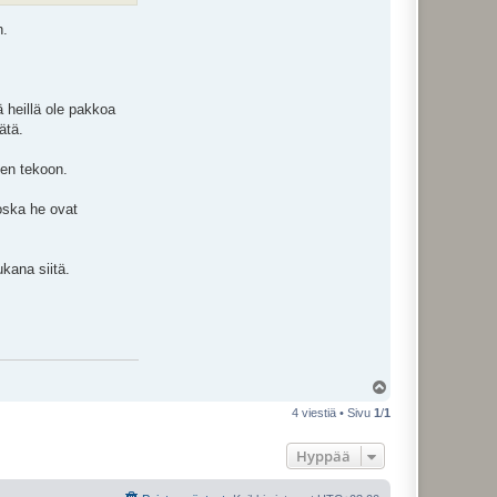
n.
ä heillä ole pakkoa
ätä.
sen tekoon.
oska he ovat
ukana siitä.
Y
l
4 viestiä • Sivu
1
/
1
ö
s
Hyppää