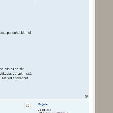
ta...parisuhdekkin oli
 niin oli se silti
tikuvia. Jotenkin sitä
. Matkalla tavannut
Y
l
ö
Marjolie
s
Viestit:
262
Liittynyt:
22.01.2013 14:42