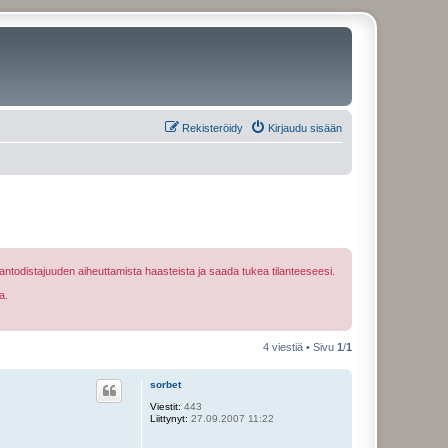
Rekisteröidy
Kirjaudu sisään
ntodistajuuden aiheuttamista haasteista ja saada tukea tilanteeseesi.
a.
4 viestiä • Sivu
1
/
1
sorbet
Viestit:
443
Liittynyt:
27.09.2007 11:22