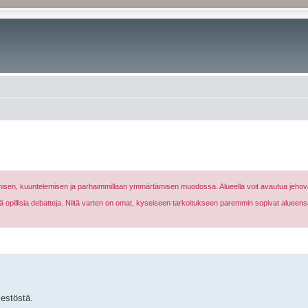
nomisen, kuuntelemisen ja parhaimmillaan ymmärtämisen muodossa. Alueella voit avautua jehova
eikä opillisia debatteja. Niitä varten on omat, kyseiseen tarkoitukseen paremmin sopivat alueens
jestöstä.