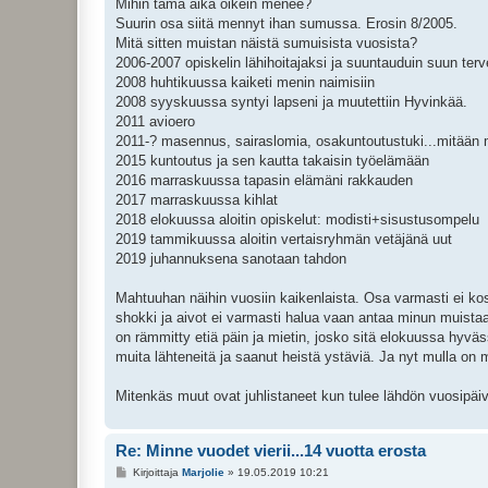
Mihin tämä aika oikein menee?
t
i
Suurin osa siitä mennyt ihan sumussa. Erosin 8/2005.
Mitä sitten muistan näistä sumuisista vuosista?
2006-2007 opiskelin lähihoitajaksi ja suuntauduin suun ter
2008 huhtikuussa kaiketi menin naimisiin
2008 syyskuussa syntyi lapseni ja muutettiin Hyvinkää.
2011 avioero
2011-? masennus, sairaslomia, osakuntoutustuki...mitään mui
2015 kuntoutus ja sen kautta takaisin työelämään
2016 marraskuussa tapasin elämäni rakkauden
2017 marraskuussa kihlat
2018 elokuussa aloitin opiskelut: modisti+sisustusompelu
2019 tammikuussa aloitin vertaisryhmän vetäjänä uut
2019 juhannuksena sanotaan tahdon
Mahtuuhan näihin vuosiin kaikenlaista. Osa varmasti ei koska
shokki ja aivot ei varmasti halua vaan antaa minun muistaa j
on rämmitty etiä päin ja mietin, josko sitä elokuussa hyv
muita lähteneitä ja saanut heistä ystäviä. Ja nyt mulla on
Mitenkäs muut ovat juhlistaneet kun tulee lähdön vuosipäi
Re: Minne vuodet vierii...14 vuotta erosta
V
Kirjoittaja
Marjolie
»
19.05.2019 10:21
i