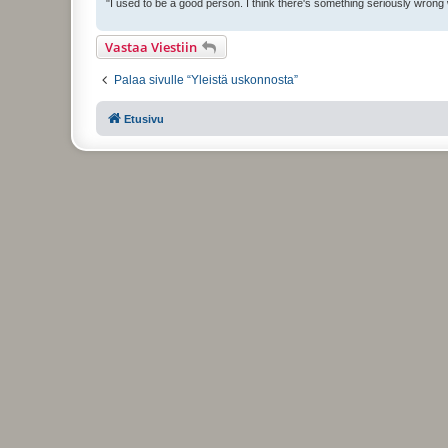
"I used to be a good person. I think there's something seriously wrong
Vastaa Viestiin
Palaa sivulle “Yleistä uskonnosta”
Etusivu