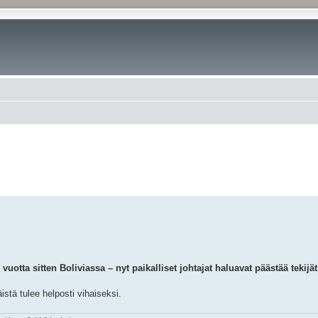
otta sitten Boliviassa – nyt paikalliset johtajat haluavat päästää tekijä
istä tulee helposti vihaiseksi.