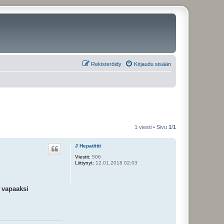
Rekisteröidy
Kirjaudu sisään
1 viesti • Sivu
1
/
1
J Hepatiitti
Viestit:
506
Liittynyt:
12.01.2018 02:03
t vapaaksi