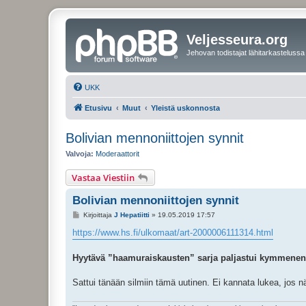
Veljesseura.org
Jehovan todistajat lähitarkastelussa
UKK
Etusivu
Muut
Yleistä uskonnosta
Bolivian mennoniittojen synnit
Valvoja:
Moderaattorit
Vastaa Viestiin
Bolivian mennoniittojen synnit
V
Kirjoittaja
J Hepatiitti
»
19.05.2019 17:57
i
e
https://www.hs.fi/ulkomaat/art-2000006111314.html
s
t
i
Hyytävä ”haamu­raiskausten” sarja paljastui kymmenen vu
Sattui tänään silmiin tämä uutinen. Ei kannata lukea, jos nä