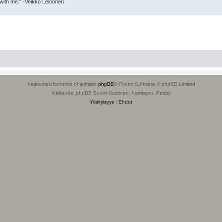
 with me." -Veikko Leinonen
Keskustelufoorumin ohjelmisto
phpBB
® Forum Software © phpBB Limited
Käännös: phpBB Suomi (lurttinen, harritapio, Pettis)
Yksityisyys
|
Ehdot