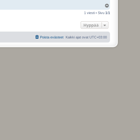
Y
l
1 viesti • Sivu
1
/
1
ö
s
Hyppää
Poista evästeet
Kaikki ajat ovat
UTC+03:00