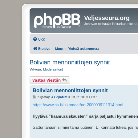
Veljesseura.org
Jehovan todistajat lähitarkastelussa
UKK
Etusivu
Muut
Yleistä uskonnosta
Bolivian mennoniittojen synnit
Valvoja:
Moderaattorit
Vastaa Viestiin
Bolivian mennoniittojen synnit
V
Kirjoittaja
J Hepatiitti
»
19.05.2019 17:57
i
e
https://www.hs.fi/ulkomaat/art-2000006111314.html
s
t
i
Hyytävä ”haamu­raiskausten” sarja paljastui kymmenen vu
Sattui tänään silmiin tämä uutinen. Ei kannata lukea, jos nä