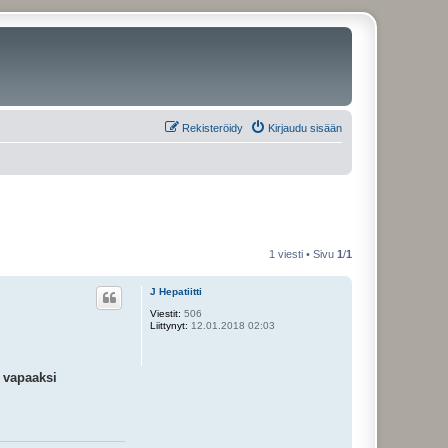
Rekisteröidy
Kirjaudu sisään
1 viesti • Sivu
1
/
1
J Hepatiitti
Viestit:
506
Liittynyt:
12.01.2018 02:03
t vapaaksi