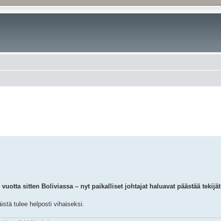
otta sitten Boliviassa – nyt paikalliset johtajat haluavat päästää tekijä
istä tulee helposti vihaiseksi.