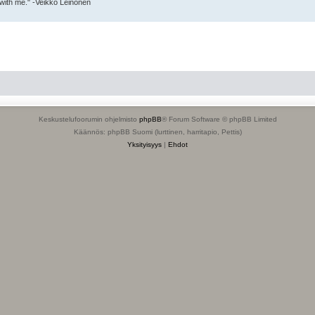
 with me." -Veikko Leinonen
Keskustelufoorumin ohjelmisto
phpBB
® Forum Software © phpBB Limited
Käännös: phpBB Suomi (lurttinen, harritapio, Pettis)
Yksityisyys
|
Ehdot