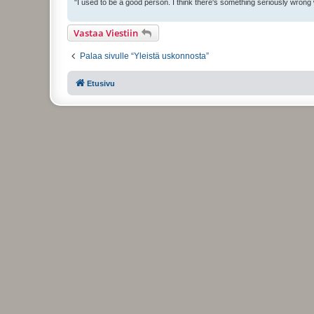
"I used to be a good person. I think there's something seriously wrong
Vastaa Viestiin
Palaa sivulle “Yleistä uskonnosta”
Etusivu