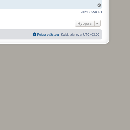
Y
l
1 viesti • Sivu
1
/
1
ö
s
Hyppää
Poista evästeet
Kaikki ajat ovat
UTC+03:00