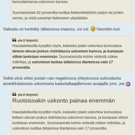
tunnustamansa uskonnon kanssa.
Suomalaisista 92 prosenttia luottaa tieteentekijöihin paljon tai jonkin
verran, ja vielä useampi tieteeseen ylipäätään.
Vaikeata on kenttäily tällaisessa maassa, voi voi.
Varsinkin kun
yle.fi kirjoitti:
Haastateltavilta kysyttiin myös, kokeeko jotain uskontoa tunnustava
tieteen olevan joskus ristiriidassa uskonnon kanssa, ja kumpaan
silloin luotetaan enemmän
. Suomalaisista kolme viidestä näkee
ristiriitaa, ja
uskontoon luottaa tällaisissa tilanteissa vain 17
prosenttia
.
Selitä siinä sitten jostain vain negatiivissa yhteyksissä uutisoidusta
amerikkalaisesta uskonnosta kaduntallaajalle/oven avaajalle yms. jne.
yle.fi kirjoitti:
Ruotsissakin uskonto painaa enemmän
Haastateltavilta kysyttiin myös, kokeeko jotain uskontoa tunnustava
tieteen olevan joskus ristiriidassa uskonnon kanssa, ja kumpaan silloin
luotetaan enemmän. Suomalaisista kolme viidestä näkee ristiriitaa, ja
uskontoon luottaa tällaisissa tilanteissa vain 17 prosenttia.