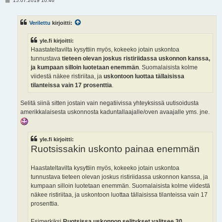
15.07.2019 10:46
i
e
s
Verilettu
kirjoitti:
t
i
yle.fi kirjoitti:
Haastateltavilta kysyttiin myös, kokeeko jotain uskontoa
tunnustava
tieteen olevan joskus ristiriidassa uskonnon kanssa,
ja kumpaan silloin luotetaan enemmän
. Suomalaisista kolme
viidestä näkee ristiriitaa, ja
uskontoon luottaa tällaisissa
tilanteissa vain 17 prosenttia
.
Selitä siinä sitten jostain vain negatiivissa yhteyksissä uutisoidusta
amerikkalaisesta uskonnosta kaduntallaajalle/oven avaajalle yms. jne.
yle.fi kirjoitti:
Ruotsissakin uskonto painaa enemmän
Haastateltavilta kysyttiin myös, kokeeko jotain uskontoa
tunnustava tieteen olevan joskus ristiriidassa uskonnon kanssa, ja
kumpaan silloin luotetaan enemmän. Suomalaisista kolme viidestä
näkee ristiriitaa, ja uskontoon luottaa tällaisissa tilanteissa vain 17
prosenttia.
Esimerkiksi
Ruotsissa uskonnon selitykset valitsee 30