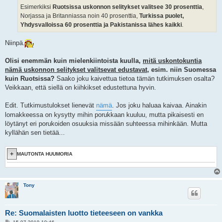
Esimerkiksi
Ruotsissa uskonnon selitykset valitsee 30 prosenttia
,
Norjassa ja Britanniassa noin 40 prosenttia,
Turkissa puolet,
Yhdysvalloissa 60 prosenttia ja Pakistanissa lähes kaikki
.
Niinpä.
Olisi enemmän kuin mielenkiintoista kuulla,
mitä uskontokuntia
nämä uskonnon selitykset valitsevat edustavat
, esim. niin Suomessa
kuin Ruotsissa?
Saako joku kaivettua tietoa tämän tutkimuksen osalta?
Veikkaan, että siellä on kiihkikset edustettuna hyvin.
Edit. Tutkimustulokset lienevät
nämä
. Jos joku haluaa kaivaa. Ainakin
lomakkeessa on kysytty mihin porukkaan kuuluu, mutta pikaisesti en
löytänyt eri porukoiden osuuksia missään suhteessa mihinkään. Mutta
kyllähän sen tietää...
MAUTONTA HUUMORIA
Tony
Re: Suomalaisten luotto tieteeseen on vankka
V