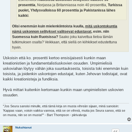
prosenttia
, Norjassa ja Britanniassa noin 40 prosenttia,
Turkissa
puolet, Yhdysvalloissa 60 prosenttia ja Pakistanissa lähes
kaikki
.
Olisi enemmän kuin mielenkiintoista kuulla,
mitä uskontokuntia
nämä uskonnon selitykset valitsevat edustavat
, esim. niin
Suomessa kuin Ruotsissa?
Saako joku kaivettua tietoa tämän
tutkimuksen osalta? Veikkaan, että siellä on kiihkikset edustettuna
hyvin.
Uskoisin että ko. prosentti kertoo ensisijaisesti kunkin maan
kreationistien ja fundamentalistiuskovien osuuden. Umpimielisiä
uskoviahan löytyy vähän joka suuntauksesta, toisista toki enemmän kuin
toisista, ja joidenkin uskontojen edustajat, kuten Jehovan todistajat, ovat
kaikki kreationisteja ja fundiksia.
Hyvä mittari kuitenkin kertomaan kunkin maan umpimielisten uskovien
osuuden.
"Jos Seura sanoisi minulle, että tämä kirja on musta vihreän sijaan, minä sanoisin:
'Kappas vaan, voisin vaikka vannoa, että se on vihreä, mutta jos Seura sanoo, että se
on musta, niin se on musta!'" - Bart Thompson - piirivalvoja
Nukahtanut