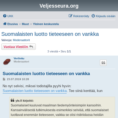
Veljesseura.org
UKK
Rekisteröidy
Kirjaudu sisään
Etusivu
Muut
Yleinen keskustelu
Suomalaisten luotto tieteeseen on vankka
Valvoja:
Moderaattorit
Vastaa Viestiin
3 viestiä • Sivu
1
/
1
Verilettu
Moderaattori
Suomalaisten luotto tieteeseen on vankka
V
15.07.2019 10:28
i
e
No nyt selvisi, miksei todistajilla pyyhi hyvin:
s
Suomalaisten luotto tieteeseen on vankka
. Tee siinä kenttää, kun
t
i
yle.fi kirjoitti:
Suomalaiset kuuluvat maailman tiedemyönteisimpiin kansoihin.
Kansainvälisestä tutkimuksesta esimerkiksi selviää, että suomalaiset
luottavat enemmän tieteeseen, vaikka se olisi ristiriidassa heidän