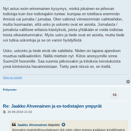
Nyt astuu esiin erinomainen kysymys, minkä jokainen ex-jehovan
todistaja kuin itse todistajakin tuntee: kumpaa on toteltava enemmän
ihmisiä vai jumalia / jumalaa. Olen valinnut viimeisimmän vaihtoehdon,
mutta huomautan, että usko ja uskonto ovat eri asioita. Jumalasta /
jumalista vallitsee erilaisia käsityksiä, joista yhtäkään ei voida todistaa
toista oikeutetummaksi. Myös usko ja tiede ovat eri asioita, mutta tiede
voi tutkia uskontoja ja se on varsin hyödyllistä.
Usko, uskonto ja tiede eivät ole sabiileita: Niiden on tapana ajanoloon
muuttua radikaalistikin. Näillä miettein nyt. Kiitos anonyymille sinne
Suomi24 foorumille. Saa suomia jatkossakin ja kiitoksia toivotuksista
ynnä kiintoisista havainnoistaan. Tietty perä niissä on, en kiellä.
Sano se sävelin
Polyester
Re: Jaakko Ahvenainen ja ex-todistajien ympyrät
V
20.09.2019 21:02
i
e
s
Jaakko Ahvenainen
kirjoitti:
t
i
Ainoaksi mahdollisuudekseni jää näin ollen toimia kaikkien kristilliseksi