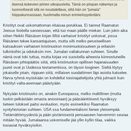
itsensä kokevien piirien ulkopuolella. Tämä on piispan näkemys ja
luonnollisesti sitä on noudatettava, sillä hän on "jumala"
hiippakunnassaan, huolimatta minun erimielisyydestäni.
Kristityt ovat uskomattoman riitaisaa porukkaa. Ei tainnut Raamatun
Jeesus liioitella sanoessaan, että tuo maan päälle miekan. Luin jokin aika
sitten Heikki Räisäsen kirjan
Mitä varhaiset kristityt uskoivat
, jossa
Räisänen tekee kansantajuisen, mutta silti melko perusteellisen
katsauksen varhaisen kristinuskon monimuotoisuuteen ja erilaisiin
tulkintoihin ja odotuksiin mm. Jumalan valtakunnan suhteen. Sinulle
nämä ovat toki tuttua, mutta kirjaa voi suositella aiheesta kiinnostuneille.
Räisäsen johtopäätös siitä, että kristinuskon opillisen hajanaisuuden
juuret ovat jo Uudessa testamentissa, on täysin looginen. Sieltä löytyy
jokaiselle jotain, riippuen siitä, millaisen suodattimen läpi asioita katselee.
Harva ryhmä myöskään on kohdellut toisinajattelijoita yhtä julmasti kuin
kristityt valta-asemaan päästyään.
Nykyään kristinusko on, ainakin Euroopassa, melko maltillinen (mutta
tuskin pelkästään omasta ansiostaan) ja pääsääntöisesti hyväksyy
tieteen tulokset paitsi evoluution, myös esimerkiksi Raamatun
syntyhistorian suhteen. USA:ssa fundamentalismi lienee yleisempää.
Tietämättömyydestä ja pään pistämisestä pensaaseen harvemmin seuraa
mitään hyvää. Jumalaansa uskomiselle jää yllin kyllin tilaa, vaikka
tosiasiat hyväksyisikin.