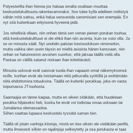
Polyesterilta ihan hienoa jos haluaa omalta osaltaan muuttaa
keskustelukulttuuria rakentavammaksi. Itse tulee kyllä edelleen mölistyä
vähän mitä sattuu, enkä halua sensuroida sanomisiani sen enempää. En
nyt sitä kuitenkaan erityisenä hyveenä pidä.
Jos rehellisiä ollaan, niin onhan tämä sen verran pienen porukan touhua,
että keskustelukulttuuri ei ole ehkä ihan niin avointa, kuin se voisi olla. Ja
se on minusta sääli. Nyt unohdin palstan kestouskiksen nimimerkin,
mutta vaikka olen usein täysin eri mieltä asioista hänen kanssaan, niin
onhan se hatunnoston arvoinen suoritus, että jaksaa täällä vielä olla.
Paskaa on välillä satanut niskaan ihan kiitettävästi.
Minusta uskovat exät saisivat tuoda ihan vapaasti omat näkemyksensä
esille, kunhan eivät ala toistamaan niitä jatkuvalla syötöllä ja esittämään
niitä ehdottomina totuuksina. Täällä on kuitenki porukkaa, joka on vasta
toipumassa JT-touhusta.
Saarnaajia en tänne kaipaa, mutta en oikein sitäkään, että huudetaan
porukka hiljaiseksi heti, koska he eivät voi todistaa omaa uskoaan tai
Jumalansa olemassaoloa.
Siihen saattaa lupaava keskustelu tyssätä saman tien.
Täällä oli jotain vanhoja kiistoja, mistä en itse oikein ole vieläkään perillä,
mutta ilmeisesti silloin on rajalinjoja selkeytetty ja osa porukasta ei taas