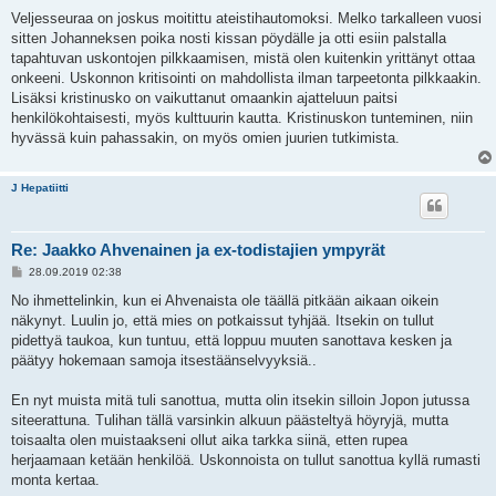
Veljesseuraa on joskus moitittu ateistihautomoksi. Melko tarkalleen vuosi
sitten Johanneksen poika nosti kissan pöydälle ja otti esiin palstalla
tapahtuvan uskontojen pilkkaamisen, mistä olen kuitenkin yrittänyt ottaa
onkeeni. Uskonnon kritisointi on mahdollista ilman tarpeetonta pilkkaakin.
Lisäksi kristinusko on vaikuttanut omaankin ajatteluun paitsi
henkilökohtaisesti, myös kulttuurin kautta. Kristinuskon tunteminen, niin
hyvässä kuin pahassakin, on myös omien juurien tutkimista.
J Hepatiitti
Re: Jaakko Ahvenainen ja ex-todistajien ympyrät
V
28.09.2019 02:38
i
e
No ihmettelinkin, kun ei Ahvenaista ole täällä pitkään aikaan oikein
s
näkynyt. Luulin jo, että mies on potkaissut tyhjää. Itsekin on tullut
t
i
pidettyä taukoa, kun tuntuu, että loppuu muuten sanottava kesken ja
päätyy hokemaan samoja itsestäänselvyyksiä..
En nyt muista mitä tuli sanottua, mutta olin itsekin silloin Jopon jutussa
siteerattuna. Tulihan tällä varsinkin alkuun päästeltyä höyryjä, mutta
toisaalta olen muistaakseni ollut aika tarkka siinä, etten rupea
herjaamaan ketään henkilöä. Uskonnoista on tullut sanottua kyllä rumasti
monta kertaa.