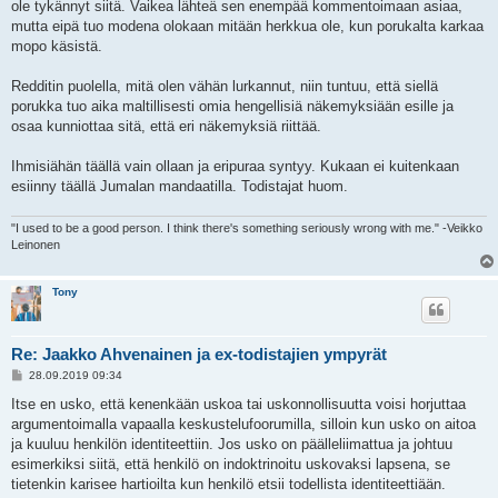
ole tykännyt siitä. Vaikea lähteä sen enempää kommentoimaan asiaa,
mutta eipä tuo modena olokaan mitään herkkua ole, kun porukalta karkaa
mopo käsistä.
Redditin puolella, mitä olen vähän lurkannut, niin tuntuu, että siellä
porukka tuo aika maltillisesti omia hengellisiä näkemyksiään esille ja
osaa kunniottaa sitä, että eri näkemyksiä riittää.
Ihmisiähän täällä vain ollaan ja eripuraa syntyy. Kukaan ei kuitenkaan
esiinny täällä Jumalan mandaatilla. Todistajat huom.
"I used to be a good person. I think there's something seriously wrong with me." -Veikko
Leinonen
Tony
Re: Jaakko Ahvenainen ja ex-todistajien ympyrät
V
28.09.2019 09:34
i
e
Itse en usko, että kenenkään uskoa tai uskonnollisuutta voisi horjuttaa
s
argumentoimalla vapaalla keskustelufoorumilla, silloin kun usko on aitoa
t
i
ja kuuluu henkilön identiteettiin. Jos usko on päälleliimattua ja johtuu
esimerkiksi siitä, että henkilö on indoktrinoitu uskovaksi lapsena, se
tietenkin karisee hartioilta kun henkilö etsii todellista identiteettiään.