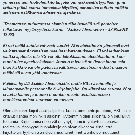
ytimessä, sen luottohenkilöitä, joka omintakaisella tyylillään (mm
erittäin pitkiä suoria lainauksia käyttäen) perustelee milloin mitäkin
ateistista näkökantaa edustavaa ajatelmaa.
"Raamatusta puhuttaessa ajattelen tällä hetkellä sitä parhaiten
tulkittavan myyttisyydestä käsin." (Jaakko Ahvenainen » 17.09.2018
13:38)
Ei voi tietää kuinka vahvasti vuodet VS:n ateistihovin ytimessä ovat
vaikuttaneet Ahvenaisen maailmankatsomukseen. Ei voi kuitenkaan
välttää ajatusta, että VS voi olla tehokkaampi ateistihautomo kuin
moni tulee ajatelleeksikaan. Jonkun mielestä se lienee hieno asia.
Ihan kaikki eivät ole paikassa vallitsevan ateistisen indoktrinaation
määrästä aivan yhtä innoissaan.
Kaikkea hyvää Jaakko Ahvenaiselle, tuolle VS:n avoimelle ja
kiinnostavalle persoonalle & kirjoittajalle! On kiintoisaa seurata VS:n
sivuilta hänen ja monen muunkin maailmankatsomuksen
muokkautumista suuntaan tai toiseen.
Olen aikoinani kirjoittanut paljonkin, kuten kommentoija toteaa, VSF:iin ja
ottanut kantaa moniinkin asioihin. Nyttemmin olen silloin tällöin seuraillut
foorumia. Kirjoittamiseni on vähentynyt, samoin yhteyteni Jehovan
todistajiin. Anonyymi huomioitsija on aivan oikeassa siinä, että
kirjoitteluni tyyli on ajan oloon muuttunut, mutta onko se muuttunut