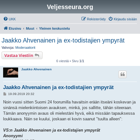
Veljesseura.org
UKK
Rekisteröidy
Kirjaudu sisään
Etusivu
Muut
Yleinen keskustelu
Jaakko Ahvenainen ja ex-todistajien ympyrät
Valvoja:
Moderaattorit
Vastaa Viestiin
6 viestiä • Sivu
1
/
1
Jaakko Ahvenainen
Jaakko Ahvenainen ja ex-todistajien ympyrät
V
19.09.2019 20:32
i
e
Noin vuosi sitten Suomi 24 foorumilla havaitsin erään itseäni koskevan ja
s
sinänsä mielenkiintoisen avauksen, minkä, jos sallitte, tähän siteeraan.
t
i
Tämän anonyymin avaus oli mielestäni hyvä, eikä missään tapauksessa
loukkaava. Näin se kuului, joskaan ei kovin saanut "tuulta alleen":
VS:n Jaakko Ahvenainen ja ex-todistajien ympyrät
Anonyymi