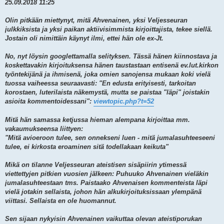
25.09.2018 11:25
Olin pitkään miettynyt, mitä Ahvenainen, yksi Veljesseuran
julkkiksista ja yksi paikan aktiivisimmista kirjoittajista, tekee siellä.
Jostain oli nimittäin käynyt ilmi, ettei hän ole ex-Jt.
No, nyt löysin googlettamalla selityksen. Tässä hänen kiinnostava ja
koskettavakin kirjoituksensa hänen taustastaan entisenä ev.lut.kirkon
työntekijänä ja ihmisenä, joka omien sanojensa mukaan koki vielä
tuossa vaiheessa seuraavasti: "En edusta erityisesti, tarkoitan
korostaen, luterilaista näkemystä, mutta se paistaa "läpi" joistakin
asioita kommentoidessani":
viewtopic.php?t=52
Mitä hän samassa ketjussa hieman alempana kirjoittaa mm.
vakaumukseensa liittyen:
"Mitä avioeroon tulee, sen onnekseni luen - mitä jumalasuhteeseeni
tulee, ei kirkosta eroaminen sitä todellakaan keikuta"
Mikä on tilanne Veljesseuran ateistisen sisäpiirin ytimessä
viettettyjen pitkien vuosien jälkeen: Puhuuko Ahvenainen vieläkin
jumalasuhteestaan tms. Paistaako Ahvenaisen kommenteista läpi
vielä jotakin sellaista, johon hän alkukirjoituksissaan ylempänä
viittasi. Sellaista en ole huomannut.
Sen sijaan nykyisin Ahvenainen vaikuttaa olevan ateistiporukan