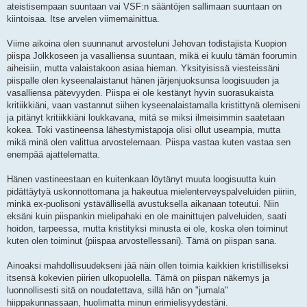
ateistisempaan suuntaan vai VSF:n sääntöjen sallimaan suuntaan on
kiintoisaa. Itse arvelen viimemainittua.
Viime aikoina olen suunnanut arvosteluni Jehovan todistajista Kuopion
piispa Jolkkoseen ja vasalliensa suuntaan, mikä ei kuulu tämän foorumin
aiheisiin, mutta valaistakoon asiaa hieman. Yksityisissä viesteissäni
piispalle olen kyseenalaistanut hänen järjenjuoksunsa loogisuuden ja
vasalliensa pätevyyden. Piispa ei ole kestänyt hyvin suorasukaista
kritiikkiäni, vaan vastannut siihen kyseenalaistamalla kristittynä olemiseni
ja pitänyt kritiikkiäni loukkavana, mitä se miksi ilmeisimmin saatetaan
kokea. Toki vastineensa lähestymistapoja olisi ollut useampia, mutta
mikä minä olen valittua arvostelemaan. Piispa vastaa kuten vastaa sen
enempää ajattelematta.
Hänen vastineestaan en kuitenkaan löytänyt muuta loogisuutta kuin
pidättäytyä uskonnottomana ja hakeutua mielenterveyspalveluiden piiriin,
minkä ex-puolisoni ystävällisellä avustuksella aikanaan toteutui. Niin
eksäni kuin piispankin mielipahaki en ole mainittujen palveluiden, saati
hoidon, tarpeessa, mutta kristityksi minusta ei ole, koska olen toiminut
kuten olen toiminut (piispaa arvostellessani). Tämä on piispan sana.
Ainoaksi mahdollisuudekseni jää näin ollen toimia kaikkien kristilliseksi
itsensä kokevien piirien ulkopuolella. Tämä on piispan näkemys ja
luonnollisesti sitä on noudatettava, sillä hän on "jumala"
hiippakunnassaan, huolimatta minun erimielisyydestäni.