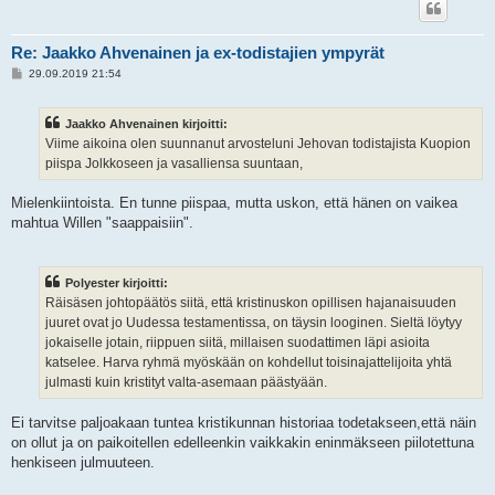
Re: Jaakko Ahvenainen ja ex-todistajien ympyrät
V
29.09.2019 21:54
i
e
s
Jaakko Ahvenainen kirjoitti:
t
i
Viime aikoina olen suunnanut arvosteluni Jehovan todistajista Kuopion
piispa Jolkkoseen ja vasalliensa suuntaan,
Mielenkiintoista. En tunne piispaa, mutta uskon, että hänen on vaikea
mahtua Willen "saappaisiin".
Polyester kirjoitti:
Räisäsen johtopäätös siitä, että kristinuskon opillisen hajanaisuuden
juuret ovat jo Uudessa testamentissa, on täysin looginen. Sieltä löytyy
jokaiselle jotain, riippuen siitä, millaisen suodattimen läpi asioita
katselee. Harva ryhmä myöskään on kohdellut toisinajattelijoita yhtä
julmasti kuin kristityt valta-asemaan päästyään.
Ei tarvitse paljoakaan tuntea kristikunnan historiaa todetakseen,että näin
on ollut ja on paikoitellen edelleenkin vaikkakin eninmäkseen piilotettuna
henkiseen julmuuteen.