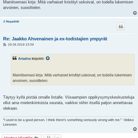
Mainitsemasi kirja :Mitä varhaiset kristityt uskoivat, on todella lukemisen
arvoinen, suosittelen.
J Hepatiitti
Re: Jaakko Ahvenainen ja ex-todistajien ympyrät
V
29.09.2019 23:59
i
e
s
Ariadna
kirjoitti:
t
i
Mainitsemasi kirja :Mitä varhaiset kristityt uskoivat, on todella lukemisen
arvoinen, suosittelen.
Täytyy kyllä pistää omalle listalle. Viisaampien oppikysymyskeskusteluja
ollut aina mielenkiintoista seurata, vaikkei niihin itsellä paljon annettavaa
olekaan.
"I used to be a good person. I think there's something seriously wrong with me." -Veikko
Leinonen
Vastaa Viestiin