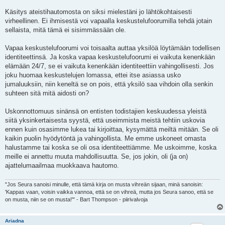
Käsitys ateistihautomosta on siksi mielestäni jo lähtökohtaisesti
virheellinen. Ei ihmisestä voi vapaalla keskustelufoorumilla tehdä jotain
sellaista, mitä tämä ei sisimmässään ole.
Vapaa keskustelufoorumi voi toisaalta auttaa yksilöä löytämään todellisen
identiteettinsä. Ja koska vapaa keskustelufoorumi ei vaikuta kenenkään
elämään 24/7, se ei vaikuta kenenkään identiteettiin vahingollisesti. Jos
joku huomaa keskustelujen lomassa, ettei itse asiassa usko
jumaluuksiin, niin keneltä se on pois, että yksilö saa vihdoin olla senkin
suhteen sitä mitä aidosti on?
Uskonnottomuus sinänsä on entisten todistajien keskuudessa yleistä
siitä yksinkertaisesta syystä, että useimmista meistä tehtiin uskovia
ennen kuin osasimme lukea tai kirjoittaa, kysymättä meiltä mitään. Se oli
kaikin puolin hyödytöntä ja vahingollista. Me emme uskoneet omasta
halustamme tai koska se oli osa identiteettiämme. Me uskoimme, koska
meille ei annettu muuta mahdollisuutta. Se, jos jokin, oli (ja on)
ajattelumaailmaa muokkaava hautomo.
"Jos Seura sanoisi minulle, että tämä kirja on musta vihreän sijaan, minä sanoisin:
'Kappas vaan, voisin vaikka vannoa, että se on vihreä, mutta jos Seura sanoo, että se
on musta, niin se on musta!'" - Bart Thompson - piirivalvoja
Ariadna