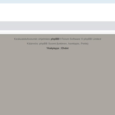
Keskustelufoorumin ohjelmisto
phpBB
® Forum Software © phpBB Limited
Käännös: phpBB Suomi (lurttinen, harritapio, Pettis)
Yksityisyys
|
Ehdot