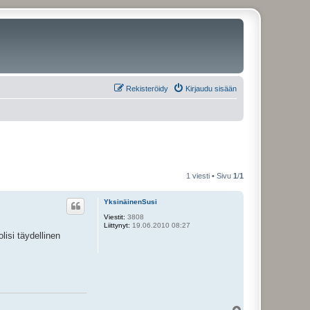
Rekisteröidy
Kirjaudu sisään
1 viesti • Sivu
1
/
1
YksinäinenSusi
Viestit:
3808
Liittynyt:
19.06.2010 08:27
lisi täydellinen
Y