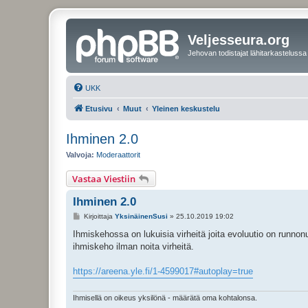
Veljesseura.org
Jehovan todistajat lähitarkastelussa
UKK
Etusivu
Muut
Yleinen keskustelu
Ihminen 2.0
Valvoja:
Moderaattorit
Vastaa Viestiin
Ihminen 2.0
V
Kirjoittaja
YksinäinenSusi
»
25.10.2019 19:02
i
e
Ihmiskehossa on lukuisia virheitä joita evoluutio on runnon
s
ihmiskeho ilman noita virheitä.
t
i
https://areena.yle.fi/1-4599017#autoplay=true
Ihmisellä on oikeus yksilönä - määrätä oma kohtalonsa.