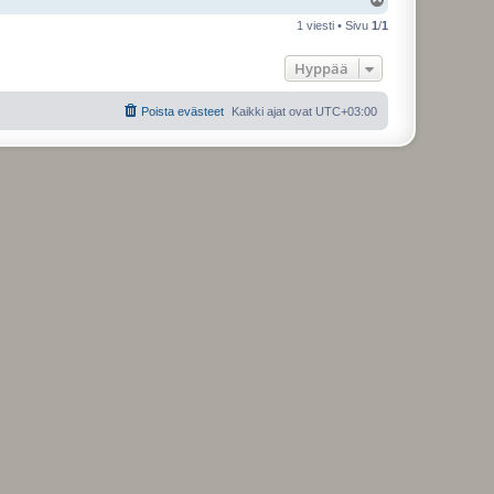
l
1 viesti • Sivu
1
/
1
ö
s
Hyppää
Poista evästeet
Kaikki ajat ovat
UTC+03:00