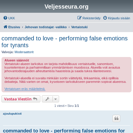
Veljesseura.org
UKK
Rekisteröidy
Kirjaudu sisään
Etusivu
Jehovan todistajat -valikko
Vertaistuki
commanded to love - performing false emotions
for tyrants
Valvoja:
Moderaattorit
Alueen säännöt
Vertaistuki-alueen tarkoitus on tarjota mahdollisuus vertaistuelle, sanomisen,
kuuntelemisen ja parhaimmillaan ymmärtämisen muodossa. Alueella voit avautua
jehovantodistajuuden aiheuttamista haasteista ja saada tukea tilanteeseesi.
Vertaistuki-alueella ei suvaita minkään sortin väittelyitä, tinkaamisia, eikä opillisia
debatteja. Niitä varten on omat, kyseiseen tarkoitukseen paremmin sopivat alueensa.
Vertaistuen eräs määritelmä.
Vastaa Viestiin
1 viesti • Sivu
1
/
1
ajoulupukisti
commanded to love - performing false emotions for