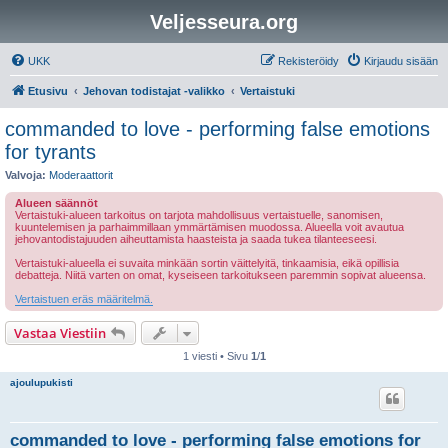
Veljesseura.org
UKK
Rekisteröidy
Kirjaudu sisään
Etusivu
Jehovan todistajat -valikko
Vertaistuki
commanded to love - performing false emotions
for tyrants
Valvoja:
Moderaattorit
Alueen säännöt
Vertaistuki-alueen tarkoitus on tarjota mahdollisuus vertaistuelle, sanomisen,
kuuntelemisen ja parhaimmillaan ymmärtämisen muodossa. Alueella voit avautua
jehovantodistajuuden aiheuttamista haasteista ja saada tukea tilanteeseesi.
Vertaistuki-alueella ei suvaita minkään sortin väittelyitä, tinkaamisia, eikä opillisia
debatteja. Niitä varten on omat, kyseiseen tarkoitukseen paremmin sopivat alueensa.
Vertaistuen eräs määritelmä.
Vastaa Viestiin
1 viesti • Sivu
1
/
1
ajoulupukisti
commanded to love - performing false emotions for