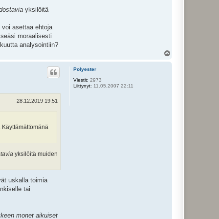
edostavia
yksilöitä
 voi asettaa ehtoja
tseäsi moraalisesti
uutta analysointiin?
Y
l
ö
Polyester
s
Viestit:
2973
Liittynyt:
11.05.2007 22:11
28.12.2019 19:51
ia. Käyttämättömänä
stavia
yksilöitä muiden
vät uskalla toimia
kiselle tai
ikkeen monet aikuiset