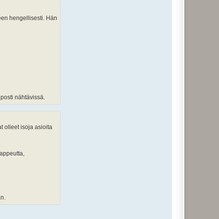
een hengellisesti. Hän
lposti nähtävissä.
 olleet isoja asioita
pappeutta,
an.