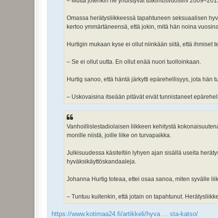
– Mutta jotenkin ne yhdistyvät tutkimusvuosiini 2009–201
Omassa herätysliikkeessä tapahtuneen seksuaalisen hyväks
kertoo ymmärtäneensä, että jokin, mitä hän noina vuosina k
Hurtigin mukaan kyse ei ollut niinkään siitä, että ihmiset t
– Se ei ollut uutta. En ollut enää nuori tuolloinkaan.
Hurtig sanoo, että häntä järkytti epärehellisyys, jota hän
– Uskovaisina itseään pitävät eivät tunnistaneet epärehelli
Vanhoillislestadiolaisen liikkeen kehitystä kokonaisuutena
monille niistä, joille liike on turvapaikka.
Julkisuudessa käsiteltiin lyhyen ajan sisällä useita herät
hyväksikäyttöskandaaleja.
Johanna Hurtig toteaa, ettei osaa sanoa, miten syvälle li
– Tuntuu kuitenkin, että jotain on tapahtunut. Herätysliikk
https://www.kotimaa24.fi/artikkeli/hyva ... sta-katso/