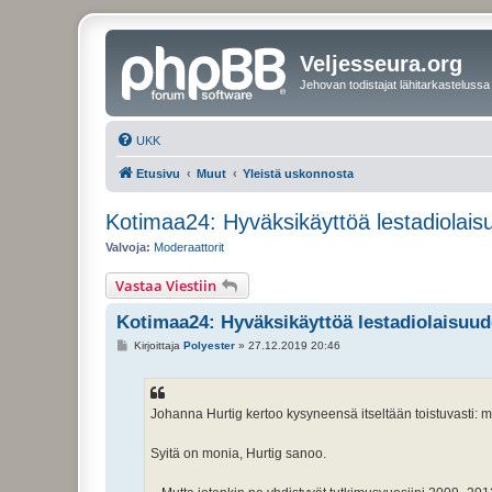
Veljesseura.org
Jehovan todistajat lähitarkastelussa
UKK
Etusivu
Muut
Yleistä uskonnosta
Kotimaa24: Hyväksikäyttöä lestadiolaisuu
Valvoja:
Moderaattorit
Vastaa Viestiin
Kotimaa24: Hyväksikäyttöä lestadiolaisuude
V
Kirjoittaja
Polyester
»
27.12.2019 20:46
i
e
s
t
i
Johanna Hurtig kertoo kysyneensä itseltään toistuvasti: m
Syitä on monia, Hurtig sanoo.