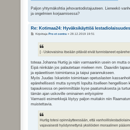
Paljon yhtymäkohtia jehovantodistajuuteen. Lieneekö vanhoil
ja ongelmien korjaamisessa?
Re: Kotimaa24: Hyväksikäyttöä lestadiolaisuudess
V
Kirjoittaja
Pro et contra
»
28.12.2019 19:51
i
e
s
t
i
[ - Uskovaisina itseään pitävät eivät tunnistaneet epärehell
toteaa Johanna Hurtig ja näin varmaankin usein on mutta o
Eipä niinkään jos palautetaan mieleen mm. Daavidin tapaus
ja epäeettisen toimintansa ja taipui parannukseen.
Myös Juudas Iskariotin toimintaan opetuslasten kassanhoita
epärehellisesti mutta synnytti lopulta itselleen hengellis
tapauksessa on perimmiltään kyse paatumuksesta ja turtum
tämän ajan uskoville ominainen
erityispiirre
Varmasti esimerkkejä löytyy paljon muitakin niin Raamatun 
muistettavia.
Hurtig totesi opinnäytteessään, että vanhoillislestadiolai
vajavaisesti hyödynnettynä yksilöiden moraalinen pääo