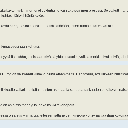
3.
ikäytön tutkiminen ei ollut Hurtigille vain akateeminen prosessi. Se vaikutti hän
ohtasi, järkytti häntä syvästi.
ekevät pahoja asioita toisilleen eikä siitäkään, miten rumia asiat voivat olla.
 tutkimusvuosinaan kohtasi.
syyttä itsessään, toisissaan eivätkä yhteisötasolla, vaikka merkit olivat selviä ja he
 Hurtig on seurannut viime vuosina etäämmältä. Hän toteaa, että liikkeen kriisit ovat
ysliikkeelle vaikeita asioita: naisten asemaa ja suhdetta raskauden ehkäisyyn, nais
ike on asioissa mennyt tai onko kaikki takanapäin.
eessä on alettu ymmärtää, ettei sen jättäneiden kritiikkiä voi syrjäyttää ihan kokona