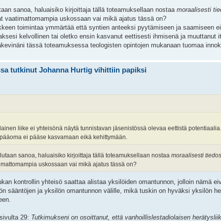
aan sanoa, haluaisiko kirjoittaja tällä toteamuksellaan nostaa
moraalisesti ti
 ovat vaatimattomampia uskossaan vai mikä ajatus tässä on?
iikkeen toimintaa ymmärtää että syntien anteeksi pyytämiseen ja saamiseen ei
laksesi kelvollinen tai oletko ensin kasvanut eettisesti ihmisenä ja muuttanut i
kevinäni tässä toteamuksessa teologisten opintojen mukanaan tuomaa innokk
a tutkinut Johanna Hurtig vihittiin papiksi
olainen liike ei yhteisönä näytä tunnistavan jäsenistössä olevaa eettistä potentiaal
en pääoma ei pääse kasvamaan eikä kehittymään.
utaan sanoa, haluaisiko kirjoittaja tällä toteamuksellaan nostaa
moraalisesti tiedo
aatimattomampia uskossaan vai mikä ajatus tässä on?
ukan kontrollin yhteisö saattaa alistaa yksilöiden omantunnon, jolloin nämä ei
isön sääntöjen ja yksilön omantunnon välille, mikä tuskin on hyväksi yksilön hen
leen.
 sivulta 29:
Tutkimukseni on osoittanut, että vanhoillislestadiolaisen herätysli