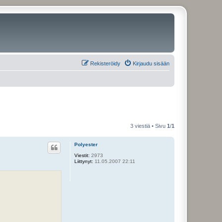
Rekisteröidy
Kirjaudu sisään
3 viestiä • Sivu
1
/
1
Polyester
Viestit:
2973
Liittynyt:
11.05.2007 22:11