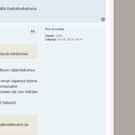
llä itsetutkiskelussa
Y
l
ö
Pro et contra
s
Viestit:
1634
Liittynyt:
04.08.2014 19:37
elposti nähtävissä.
llisen väärintekonsa
en oman tapansa toimia
ummassakin
ineen ole siis mikään
t helposti
äyttämättömänä tai