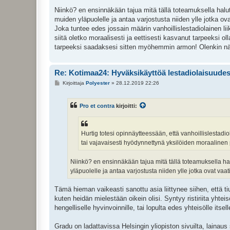
Niinkö? en ensinnäkään tajua mitä tällä toteamuksella halut
muiden yläpuolelle ja antaa varjostusta niiden ylle jotka
Joka tuntee edes jossain määrin vanhoillislestadiolainen l
siitä oletko moraalisesti ja eettisesti kasvanut tarpeeksi ol
tarpeeksi saadaksesi sitten myöhemmin armon! Olenkin nä
Re: Kotimaa24: Hyväksikäyttöä lestadiolaisuudess
V
Kirjoittaja
Polyester
»
28.12.2019 22:26
i
e
s
Pro et contra
kirjoitti:
t
i
Hurtig totesi opinnäytteessään, että vanhoillislestadi
tai vajavaisesti hyödynnettynä yksilöiden moraalin
Niinkö? en ensinnäkään tajua mitä tällä toteamuksella hal
yläpuolelle ja antaa varjostusta niiden ylle jotka ovat v
Tämä hieman vaikeasti sanottu asia liittynee siihen, että ti
kuten heidän mielestään oikein olisi. Syntyy ristiriita yhte
hengelliselle hyvinvoinnille, tai lopulta edes yhteisölle itsel
Gradu on ladattavissa Helsingin yliopiston sivuilta, lainaus