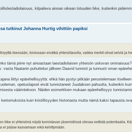
lislestadiolaisuus, kilpaileva ainoan oikean totuuden liike, kuitenkin pidemmä
a tutkinut Johanna Hurtig vihittiin papiksi
isyyttä itsessään, toisissaan eivätkä yhteisötasolla, vaikka merkit olivat selviä ja h
nko tämä piirre nyt ainoastaan laestadiolaisen yhteisön uskovan ominaisuus?
: vasta Naatanin puhuttelun jälkeen Daavid tunnisti ja tunnusti oman epärehe
jana liittyi epärehellisyyttä: ehkä hän pystyi pitkään perustelemaan itselle
en kuoleman, opetuslapset eivät tunnistaneet Juudaksen pahuutta, kuitenkin k
isesta väärintekoon. Näiden esimerkkien mukaan epärehellisyys tunnistamis
kertomuksista kuin kristillisyyden historiasta mutta nämä kaksi tapausta ova
nen liike ei yhteisönä näytä tunnistavan jäsenistössä olevaa eettistä potentiaalia. K
ma ei pääse kasvamaan eikä kehittymään.