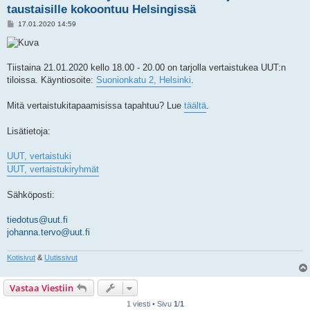
taustaisille kokoontuu Helsingissä
V
17.01.2020 14:59
i
e
s
t
i
Tiistaina 21.01.2020 kello 18.00 - 20.00 on tarjolla vertaistukea UUT:n
tiloissa. Käyntiosoite:
Suonionkatu 2, Helsinki
.
Mitä vertaistukitapaamisissa tapahtuu? Lue
täältä
.
Lisätietoja:
UUT, vertaistuki
UUT, vertaistukiryhmät
Sähköposti:
tiedotus@uut.fi
johanna.tervo@uut.fi
Kotisivut
&
Uutissivut
Vastaa Viestiin
1 viesti • Sivu
1
/
1