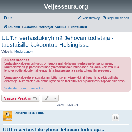
Veljesseura.org
UKK
Rekisteröidy
Kirjaudu sisään
Etusivu
Jehovan todistajat -valikko
Vertaistuki
UUT:n vertaistukiryhmä Jehovan todistaja -
taustaisille kokoontuu Helsingissä
Valvoja:
Moderaattorit
Alueen säännöt
Vertaistuki-alueen tarkoitus on tarjota mahdollisuus vertaistuelle, sanomisen,
kuuntelemisen ja parhaimmillaan ymmärtämisen muodossa. Alueella voit avautua
jehovantodistajuuden aiheuttamista haasteista ja saada tukea tilanteeseesi.
Vertaistuki-alueella ei suvaita minkään sortin väittelyitä, tinkaamisia, eikä opillisia
debatteja. Niitä varten on omat, kyseiseen tarkoitukseen paremmin sopivat alueensa.
Vertaistuen eräs määritelmä.
Vastaa Viestiin
1 viesti • Sivu
1
/
1
Johanneksen poika
UUT:n vertaistukiryhmä Jehovan todistaja -