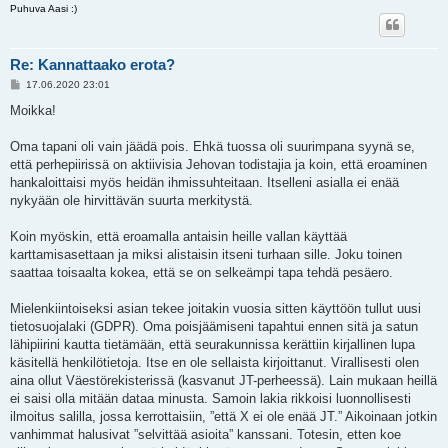
Puhuva Aasi :)
Re: Kannattaako erota?
V
17.06.2020 23:01
i
e
Moikka!
s
t
i
Oma tapani oli vain jäädä pois. Ehkä tuossa oli suurimpana syynä se,
että perhepiirissä on aktiivisia Jehovan todistajia ja koin, että eroaminen
hankaloittaisi myös heidän ihmissuhteitaan. Itselleni asialla ei enää
nykyään ole hirvittävän suurta merkitystä.
Koin myöskin, että eroamalla antaisin heille vallan käyttää
karttamisasettaan ja miksi alistaisin itseni turhaan sille. Joku toinen
saattaa toisaalta kokea, että se on selkeämpi tapa tehdä pesäero.
Mielenkiintoiseksi asian tekee joitakin vuosia sitten käyttöön tullut uusi
tietosuojalaki (GDPR). Oma poisjäämiseni tapahtui ennen sitä ja satun
lähipiirini kautta tietämään, että seurakunnissa kerättiin kirjallinen lupa
käsitellä henkilötietoja. Itse en ole sellaista kirjoittanut. Virallisesti olen
aina ollut Väestörekisterissä (kasvanut JT-perheessä). Lain mukaan heillä
ei saisi olla mitään dataa minusta. Samoin lakia rikkoisi luonnollisesti
ilmoitus salilla, jossa kerrottaisiin, ”että X ei ole enää JT.” Aikoinaan jotkin
vanhimmat halusivat ”selvittää asioita” kanssani. Totesin, etten koe