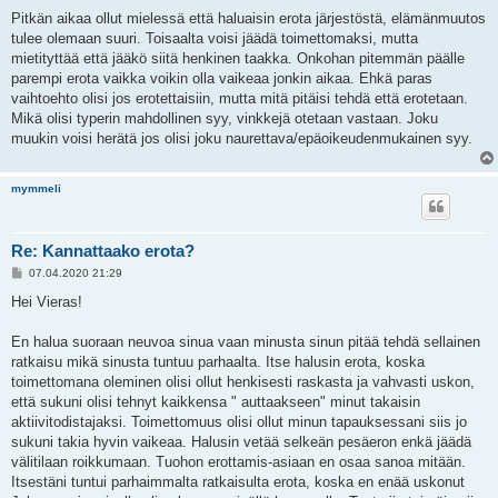
i
e
Pitkän aikaa ollut mielessä että haluaisin erota järjestöstä, elämänmuutos
s
tulee olemaan suuri. Toisaalta voisi jäädä toimettomaksi, mutta
t
i
mietityttää että jääkö siitä henkinen taakka. Onkohan pitemmän päälle
parempi erota vaikka voikin olla vaikeaa jonkin aikaa. Ehkä paras
vaihtoehto olisi jos erotettaisiin, mutta mitä pitäisi tehdä että erotetaan.
Mikä olisi typerin mahdollinen syy, vinkkejä otetaan vastaan. Joku
muukin voisi herätä jos olisi joku naurettava/epäoikeudenmukainen syy.
mymmeli
Re: Kannattaako erota?
V
07.04.2020 21:29
i
e
Hei Vieras!
s
t
i
En halua suoraan neuvoa sinua vaan minusta sinun pitää tehdä sellainen
ratkaisu mikä sinusta tuntuu parhaalta. Itse halusin erota, koska
toimettomana oleminen olisi ollut henkisesti raskasta ja vahvasti uskon,
että sukuni olisi tehnyt kaikkensa " auttaakseen" minut takaisin
aktiivitodistajaksi. Toimettomuus olisi ollut minun tapauksessani siis jo
sukuni takia hyvin vaikeaa. Halusin vetää selkeän pesäeron enkä jäädä
välitilaan roikkumaan. Tuohon erottamis-asiaan en osaa sanoa mitään.
Itsestäni tuntui parhaimmalta ratkaisulta erota, koska en enää uskonut