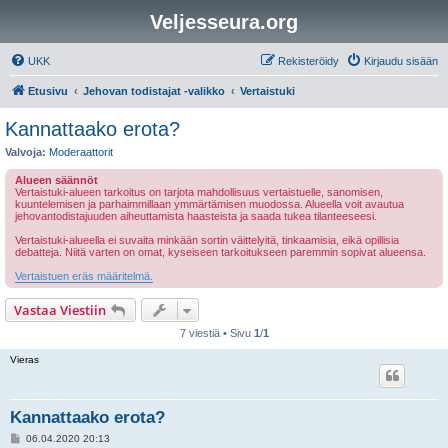
Veljesseura.org
UKK
Rekisteröidy
Kirjaudu sisään
Etusivu
Jehovan todistajat -valikko
Vertaistuki
Kannattaako erota?
Valvoja:
Moderaattorit
Alueen säännöt
Vertaistuki-alueen tarkoitus on tarjota mahdollisuus vertaistuelle, sanomisen,
kuuntelemisen ja parhaimmillaan ymmärtämisen muodossa. Alueella voit avautua
jehovantodistajuuden aiheuttamista haasteista ja saada tukea tilanteeseesi.
Vertaistuki-alueella ei suvaita minkään sortin väittelyitä, tinkaamisia, eikä opillisia
debatteja. Niitä varten on omat, kyseiseen tarkoitukseen paremmin sopivat alueensa.
Vertaistuen eräs määritelmä.
Vastaa Viestiin
7 viestiä • Sivu
1
/
1
Vieras
Kannattaako erota?
V
06.04.2020 20:13