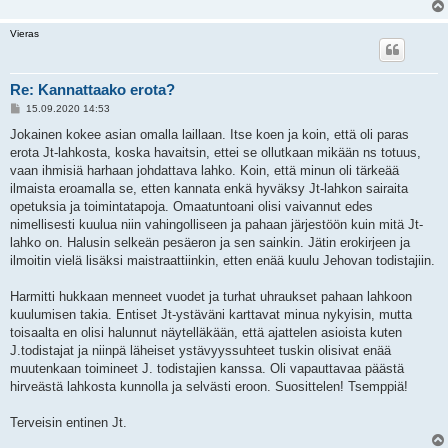
Vieras
Re: Kannattaako erota?
V
15.09.2020 14:53
i
e
Jokainen kokee asian omalla laillaan. Itse koen ja koin, että oli paras
s
erota Jt-lahkosta, koska havaitsin, ettei se ollutkaan mikään ns totuus,
t
i
vaan ihmisiä harhaan johdattava lahko. Koin, että minun oli tärkeää
ilmaista eroamalla se, etten kannata enkä hyväksy Jt-lahkon sairaita
opetuksia ja toimintatapoja. Omaatuntoani olisi vaivannut edes
nimellisesti kuulua niin vahingolliseen ja pahaan järjestöön kuin mitä Jt-
lahko on. Halusin selkeän pesäeron ja sen sainkin. Jätin erokirjeen ja
ilmoitin vielä lisäksi maistraattiinkin, etten enää kuulu Jehovan todistajiin.
Harmitti hukkaan menneet vuodet ja turhat uhraukset pahaan lahkoon
kuulumisen takia. Entiset Jt-ystäväni karttavat minua nykyisin, mutta
toisaalta en olisi halunnut näytelläkään, että ajattelen asioista kuten
J.todistajat ja niinpä läheiset ystävyyssuhteet tuskin olisivat enää
muutenkaan toimineet J. todistajien kanssa. Oli vapauttavaa päästä
hirveästä lahkosta kunnolla ja selvästi eroon. Suosittelen! Tsemppiä!
Terveisin entinen Jt.