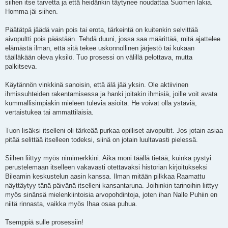
siihen itse tarvetta ja että heidänkin täytynee noudattaa Suomen lakia.
Homma jäi siihen.
Päätätpä jäädä vain pois tai erota, tärkeintä on kuitenkin selvittää
aivopultti pois päästään. Tehdä duuni, jossa saa määrittää, mitä ajattelee
elämästä ilman, että sitä tekee uskonnollinen järjestö tai kukaan
täälläkään oleva yksilö. Tuo prosessi on välillä pelottava, mutta
palkitseva.
Käytännön vinkkinä sanoisin, että älä jää yksin. Ole aktiivinen
ihmissuhteiden rakentamisessa ja hanki joitakin ihmisiä, joille voit avata
kummallisimpiakin mieleen tulevia asioita. He voivat olla ystäviä,
vertaistukea tai ammattilaisia.
Tuon lisäksi itselleni oli tärkeää purkaa opilliset aivopultit. Jos jotain asiaa
pitää selittää itselleen todeksi, siinä on jotain luultavasti pielessä.
Siihen liittyy myös nimimerkkini. Aika moni täällä tietää, kuinka pystyi
perustelemaan itselleen vakavasti otettavaksi historian kirjoitukseksi
Bileamin keskustelun aasin kanssa. Ilman mitään pilkkaa Raamattu
näyttäytyy tänä päivänä itselleni kansantaruna. Joihinkin tarinoihin liittyy
myös sinänsä mielenkiintoisia arvopohdintoja, joten ihan Nalle Puhiin en
niitä rinnasta, vaikka myös Ihaa osaa puhua.
Tsemppiä sulle prosessiin!