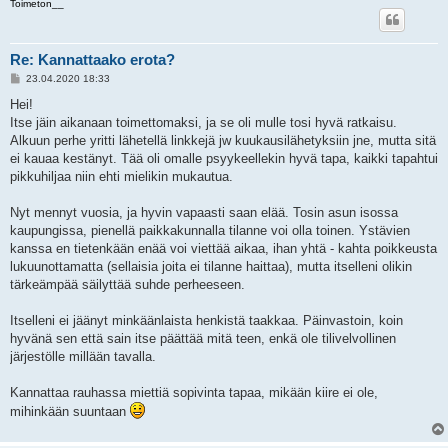
Toimeton__
Re: Kannattaako erota?
V
23.04.2020 18:33
i
e
Hei!
s
Itse jäin aikanaan toimettomaksi, ja se oli mulle tosi hyvä ratkaisu.
t
i
Alkuun perhe yritti lähetellä linkkejä jw kuukausilähetyksiin jne, mutta sitä
ei kauaa kestänyt. Tää oli omalle psyykeellekin hyvä tapa, kaikki tapahtui
pikkuhiljaa niin ehti mielikin mukautua.
Nyt mennyt vuosia, ja hyvin vapaasti saan elää. Tosin asun isossa
kaupungissa, pienellä paikkakunnalla tilanne voi olla toinen. Ystävien
kanssa en tietenkään enää voi viettää aikaa, ihan yhtä - kahta poikkeusta
lukuunottamatta (sellaisia joita ei tilanne haittaa), mutta itselleni olikin
tärkeämpää säilyttää suhde perheeseen.
Itselleni ei jäänyt minkäänlaista henkistä taakkaa. Päinvastoin, koin
hyvänä sen että sain itse päättää mitä teen, enkä ole tilivelvollinen
järjestölle millään tavalla.
Kannattaa rauhassa miettiä sopivinta tapaa, mikään kiire ei ole,
mihinkään suuntaan