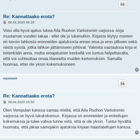
Re: Kannattaako erota?
V
08.04.2020 06:18
i
e
Voisi olla hyvä ajatus lukea Aila Ruohon
Vartiotornin varjossa
-kirja
s
muutaman vuoden takaa - ellet ole jo lukenutkin. Kirjasta löytyy monien
t
i
eri tavoin lahkosta eronneiden ajatuksista ennen eroa ja eron jälkeen sekä
niistä syistä, jotka lahkon jättämiseen johtivat. Valmiita vastauksia kirja ei
tietenkään anna, mutta eroajatusten keskellä voi tuntua helpottavalta,
että voi suhteuttaa omaa tilannetta muiden kertomuksiin. Samalla
huomaa, ettei ole yksin kokemuksineen.
mymmeli
Re: Kannattaako erota?
V
08.04.2020 15:50
i
e
Olen Vempulan kanssa samaa mieltä, että Aila Ruohon Vartiotornin
s
varjossa on hyvä lukukokemus. Kirjassa on eronneiden ja erotettujen
t
i
kokemuksia ja tulee vahva tunne siitä, että ei ole yksin. Tuntui hyvältä
huomata, että jakaa samojakin ajatuksia kirjaan haastateltujen kanssa.