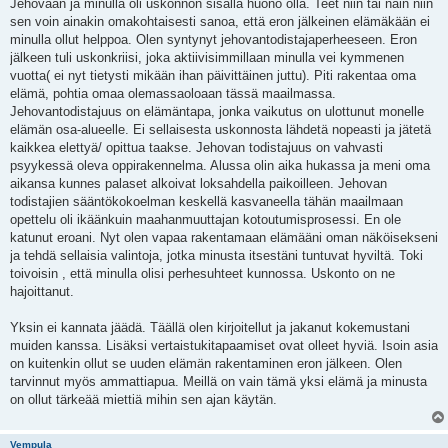
Jehovaan ja minulla oli uskonnon sisällä huono olla. Teet niin tai näin niin
sen voin ainakin omakohtaisesti sanoa, että eron jälkeinen elämäkään ei
minulla ollut helppoa. Olen syntynyt jehovantodistajaperheeseen. Eron
jälkeen tuli uskonkriisi, joka aktiivisimmillaan minulla vei kymmenen
vuotta( ei nyt tietysti mikään ihan päivittäinen juttu). Piti rakentaa oma
elämä, pohtia omaa olemassaoloaan tässä maailmassa.
Jehovantodistajuus on elämäntapa, jonka vaikutus on ulottunut monelle
elämän osa-alueelle. Ei sellaisesta uskonnosta lähdetä nopeasti ja jätetä
kaikkea elettyä/ opittua taakse. Jehovan todistajuus on vahvasti
psyykessä oleva oppirakennelma. Alussa olin aika hukassa ja meni oma
aikansa kunnes palaset alkoivat loksahdella paikoilleen. Jehovan
todistajien sääntökokoelman keskellä kasvaneella tähän maailmaan
opettelu oli ikäänkuin maahanmuuttajan kotoutumisprosessi. En ole
katunut eroani. Nyt olen vapaa rakentamaan elämääni oman näköisekseni
ja tehdä sellaisia valintoja, jotka minusta itsestäni tuntuvat hyviltä. Toki
toivoisin , että minulla olisi perhesuhteet kunnossa. Uskonto on ne
hajoittanut.
Yksin ei kannata jäädä. Täällä olen kirjoitellut ja jakanut kokemustani
muiden kanssa. Lisäksi vertaistukitapaamiset ovat olleet hyviä. Isoin asia
on kuitenkin ollut se uuden elämän rakentaminen eron jälkeen. Olen
tarvinnut myös ammattiapua. Meillä on vain tämä yksi elämä ja minusta
on ollut tärkeää miettiä mihin sen ajan käytän.
Vempula