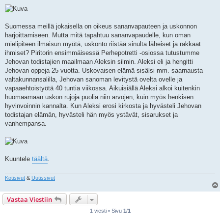
i
e
s
t
i
Suomessa meillä jokaisella on oikeus sananvapauteen ja uskonnon
harjoittamiseen. Mutta mitä tapahtuu sananvapaudelle, kun oman
mielipiteen ilmaisun myötä, uskonto riistää sinulta läheiset ja rakkaat
ihmiset? Piritorin ensimmäisessä Perhepotretti -osiossa tutustumme
Jehovan todistajien maailmaan Aleksin silmin. Aleksi eli ja hengitti
Jehovan oppeja 25 vuotta. Uskovaisen elämä sisälsi mm. saarnausta
valtakunnansalilla, Jehovan sanoman levitystä ovelta ovelle ja
vapaaehtoistyötä 40 tuntia viikossa. Aikuisiällä Aleksi alkoi kuitenkin
huomaamaan uskon rujoja puolia niin arvojen, kuin myös henkisen
hyvinvoinnin kannalta. Kun Aleksi erosi kirkosta ja hyvästeli Jehovan
todistajan elämän, hyvästeli hän myös ystävät, sisarukset ja
vanhempansa.
Kuuntele
täältä
.
Kotisivut
&
Uutissivut
Vastaa Viestiin
1 viesti • Sivu
1
/
1