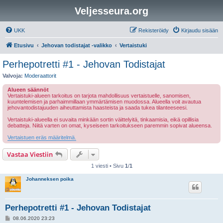
Veljesseura.org
UKK
Rekisteröidy
Kirjaudu sisään
Etusivu
Jehovan todistajat -valikko
Vertaistuki
Perhepotretti #1 - Jehovan Todistajat
Valvoja:
Moderaattorit
Alueen säännöt
Vertaistuki-alueen tarkoitus on tarjota mahdollisuus vertaistuelle, sanomisen,
kuuntelemisen ja parhaimmillaan ymmärtämisen muodossa. Alueella voit avautua
jehovantodistajuuden aiheuttamista haasteista ja saada tukea tilanteeseesi.
Vertaistuki-alueella ei suvaita minkään sortin väittelyitä, tinkaamisia, eikä opillisia
debatteja. Niitä varten on omat, kyseiseen tarkoitukseen paremmin sopivat alueensa.
Vertaistuen eräs määritelmä.
Vastaa Viestiin
1 viesti • Sivu
1
/
1
Johanneksen poika
Perhepotretti #1 - Jehovan Todistajat
V
08.06.2020 23:23