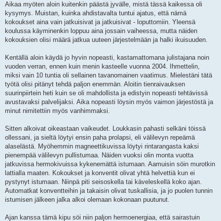
Aikaa myöten aloin kuitenkin päästä jyvälle, mistä tässä kaikessa oli
kysymys. Muistan, kuinka ahdistavalta tuntui ajatus, että nämä
kokoukset aina vain jatkuisivat ja jatkuisivat - loputtomiin. Yleensä
koulussa käyminenkin loppuu aina jossain vaiheessa, mutta näiden
kokouksien olisi määrä jatkua uuteen järjestelmään ja halki ikuisuuden.
Kentällä aloin käydä jo hyvin nopeasti, kastamattomana julistajana noin
vuoden verran, ennen kuin menin kasteelle vuonna 2004. Ihmettelin,
miksi vain 10 tuntia oli sellainen tavanomainen vaatimus. Mielestäni tätä
työtä olisi pitänyt tehdä paljon enemmän. Aloitin tienraivauksen
suurinpiirtein heti kuin se oli mahdollista ja edistyin nopeasti tehtävissä
avustavaksi palvelijaksi. Aika nopeasti löysin myös vaimon järjestöstä ja
minut nimitettiin myös vanhimmaksi.
Sitten alkoivat oikeastaan vaikeudet. Loukkasin pahasti selkäni töissä
ollessani, ja sieltä löytyi ensin paha prolapsi, eli välilevyn repeämä
alaselästä. Myöhemmin magneettikuvissa löytyi rintarangasta kaksi
pienempää välilevyn pullistumaa. Näiden vuoksi olin monta vuotta
jatkuvissa hermokivuissa kykenemättä istumaan. Aamuisin söin murotkin
lattialla maaten. Kokoukset ja konventit olivat yhtä helvettiä kun ei
pystynyt istumaan. Niinpä piti seisoskella tai käveleskellä koko ajan.
Automatkat konventteihin ja takaisin olivat tuskallisia, ja jo puolen tunnin
istumisen jälkeen jalka alkoi olemaan kokonaan puutunut.
Ajan kanssa tämä kipu söi niin paljon hermoenergiaa, että sairastuin