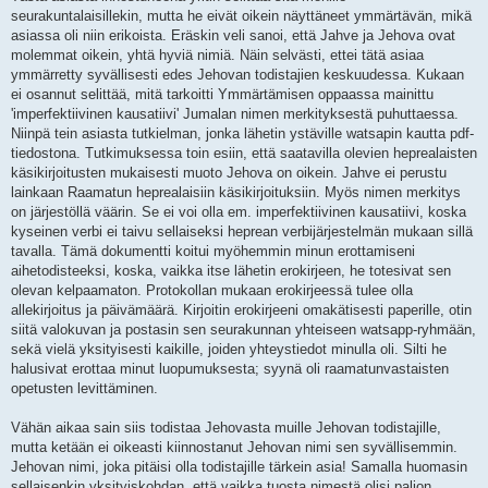
seurakuntalaisillekin, mutta he eivät oikein näyttäneet ymmärtävän, mikä
asiassa oli niin erikoista. Eräskin veli sanoi, että Jahve ja Jehova ovat
molemmat oikein, yhtä hyviä nimiä. Näin selvästi, ettei tätä asiaa
ymmärretty syvällisesti edes Jehovan todistajien keskuudessa. Kukaan
ei osannut selittää, mitä tarkoitti Ymmärtämisen oppaassa mainittu
'imperfektiivinen kausatiivi' Jumalan nimen merkityksestä puhuttaessa.
Niinpä tein asiasta tutkielman, jonka lähetin ystäville watsapin kautta pdf-
tiedostona. Tutkimuksessa toin esiin, että saatavilla olevien heprealaisten
käsikirjoitusten mukaisesti muoto Jehova on oikein. Jahve ei perustu
lainkaan Raamatun heprealaisiin käsikirjoituksiin. Myös nimen merkitys
on järjestöllä väärin. Se ei voi olla em. imperfektiivinen kausatiivi, koska
kyseinen verbi ei taivu sellaiseksi heprean verbijärjestelmän mukaan sillä
tavalla. Tämä dokumentti koitui myöhemmin minun erottamiseni
aihetodisteeksi, koska, vaikka itse lähetin erokirjeen, he totesivat sen
olevan kelpaamaton. Protokollan mukaan erokirjeessä tulee olla
allekirjoitus ja päivämäärä. Kirjoitin erokirjeeni omakätisesti paperille, otin
siitä valokuvan ja postasin sen seurakunnan yhteiseen watsapp-ryhmään,
sekä vielä yksityisesti kaikille, joiden yhteystiedot minulla oli. Silti he
halusivat erottaa minut luopumuksesta; syynä oli raamatunvastaisten
opetusten levittäminen.
Vähän aikaa sain siis todistaa Jehovasta muille Jehovan todistajille,
mutta ketään ei oikeasti kiinnostanut Jehovan nimi sen syvällisemmin.
Jehovan nimi, joka pitäisi olla todistajille tärkein asia! Samalla huomasin
sellaisenkin yksityiskohdan, että vaikka tuosta nimestä olisi paljon