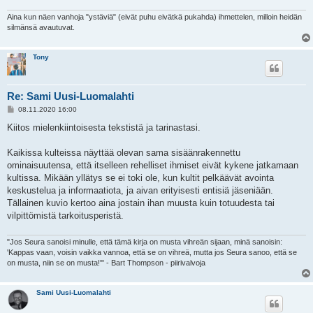
Aina kun näen vanhoja "ystäviä" (eivät puhu eivätkä pukahda) ihmettelen, milloin heidän
silmänsä avautuvat.
Tony
Re: Sami Uusi-Luomalahti
V
08.11.2020 16:00
i
e
Kiitos mielenkiintoisesta tekstistä ja tarinastasi.
s
t
i
Kaikissa kulteissa näyttää olevan sama sisäänrakennettu
ominaisuutensa, että itselleen rehelliset ihmiset eivät kykene jatkamaan
kultissa. Mikään yllätys se ei toki ole, kun kultit pelkäävät avointa
keskustelua ja informaatiota, ja aivan erityisesti entisiä jäseniään.
Tällainen kuvio kertoo aina jostain ihan muusta kuin totuudesta tai
vilpittömistä tarkoitusperistä.
"Jos Seura sanoisi minulle, että tämä kirja on musta vihreän sijaan, minä sanoisin:
'Kappas vaan, voisin vaikka vannoa, että se on vihreä, mutta jos Seura sanoo, että se
on musta, niin se on musta!'" - Bart Thompson - piirivalvoja
Sami Uusi-Luomalahti