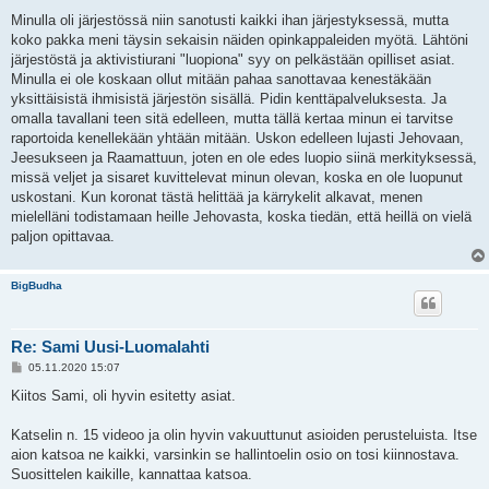
Minulla oli järjestössä niin sanotusti kaikki ihan järjestyksessä, mutta
koko pakka meni täysin sekaisin näiden opinkappaleiden myötä. Lähtöni
järjestöstä ja aktivistiurani "luopiona" syy on pelkästään opilliset asiat.
Minulla ei ole koskaan ollut mitään pahaa sanottavaa kenestäkään
yksittäisistä ihmisistä järjestön sisällä. Pidin kenttäpalveluksesta. Ja
omalla tavallani teen sitä edelleen, mutta tällä kertaa minun ei tarvitse
raportoida kenellekään yhtään mitään. Uskon edelleen lujasti Jehovaan,
Jeesukseen ja Raamattuun, joten en ole edes luopio siinä merkityksessä,
missä veljet ja sisaret kuvittelevat minun olevan, koska en ole luopunut
uskostani. Kun koronat tästä helittää ja kärrykelit alkavat, menen
mielelläni todistamaan heille Jehovasta, koska tiedän, että heillä on vielä
paljon opittavaa.
BigBudha
Re: Sami Uusi-Luomalahti
V
05.11.2020 15:07
i
e
Kiitos Sami, oli hyvin esitetty asiat.
s
t
i
Katselin n. 15 videoo ja olin hyvin vakuuttunut asioiden perusteluista. Itse
aion katsoa ne kaikki, varsinkin se hallintoelin osio on tosi kiinnostava.
Suosittelen kaikille, kannattaa katsoa.