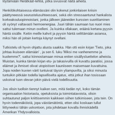
löytämiään Herätkää!-lehtiä, jotka sivusivat näitä aiheita.
Henkilökohtaisessa elämässäni olin kokenut jonkinlaisen kriisin
päättyneessä seurustelusuhteessani, sekä olin stressaantunut hankalista
korkeakouluopinnoistani, jonka jälkeen jääneiden kurssien suorittaminen
oli syönyt valtavasti hermoenergiaa. Juuri tähän saumaan tuo nuori mies
sattui tulemaan minun ovelleni. Ja kuinka ollakaan, eräänä kertana pyysin
häntä sisälle. Keitin meille kahvit ja pyysin häntä selittämään asiansa,
miksi hän oli joitain kertoja käynyt ovellani.
Tutkistelu oli hyvin ohjattu alusta saakka. Hän otti esiin kirjan 'Tieto, joka
johtaa ikuiseen elämään' , ja sen 6. luku 'Miksi me vanhenemme ja
kuolemme?', sattui kiinnostamaan minua eniten sisällysluettelon aiheista.
Muistan, kuinka tämän kirjan etu- ja takasivuilla oli kuvattu paratiisi, jossa
eläimet ja ihmiset olivat utopistisen kauniiseen maisemaan kuvattuina.
Jopa noiden kuvien värit tuntuivat täysin yliampuvilta, ja siksi minusta
tuntuikin pitkään todella lapselliselta ajatus, että jotkut ihan tosissaan
uskoivat tuon olevan jokin päivä vielä todellisuutta.
Jos olisin tuolloin tiennyt kaiken sen, mitä tiedän nyt, koko tämän
organisaation historiasta, opetuksista ja toimintatavoista, olisin
suhtautunut paljon kriittisemmin kaikkeen siihen tutkimiseen, jota tein. On
hyvin todennäköistä, jopa väistämätöntä, etten olisi koskaan tullut
liittyneeksi tähän uskontoon, jota johdetaan kovalla ihmiskädellä
Amerikan Yhdysvalloista.