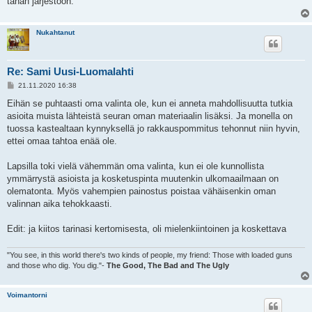
tähän järjestöön.
Nukahtanut
Re: Sami Uusi-Luomalahti
V
21.11.2020 16:38
i
e
Eihän se puhtaasti oma valinta ole, kun ei anneta mahdollisuutta tutkia
s
asioita muista lähteistä seuran oman materiaalin lisäksi. Ja monella on
t
i
tuossa kastealtaan kynnyksellä jo rakkauspommitus tehonnut niin hyvin,
ettei omaa tahtoa enää ole.
Lapsilla toki vielä vähemmän oma valinta, kun ei ole kunnollista
ymmärrystä asioista ja kosketuspinta muutenkin ulkomaailmaan on
olematonta. Myös vahempien painostus poistaa vähäisenkin oman
valinnan aika tehokkaasti.
Edit: ja kiitos tarinasi kertomisesta, oli mielenkiintoinen ja koskettava
"You see, in this world there's two kinds of people, my friend: Those with loaded guns
and those who dig. You dig."-
The Good, The Bad and The Ugly
Voimantorni