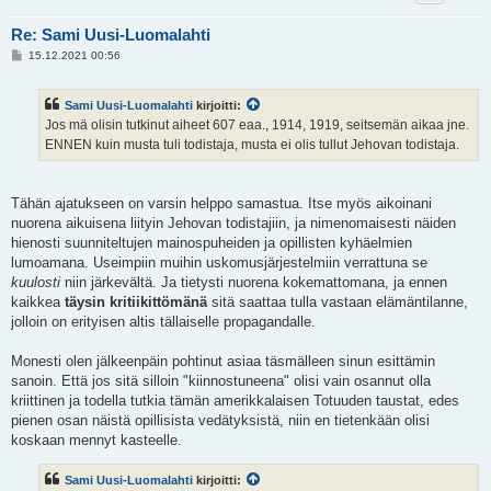
Re: Sami Uusi-Luomalahti
V
15.12.2021 00:56
i
e
s
Sami Uusi-Luomalahti
kirjoitti:
t
i
Jos mä olisin tutkinut aiheet 607 eaa., 1914, 1919, seitsemän aikaa jne.
ENNEN kuin musta tuli todistaja, musta ei olis tullut Jehovan todistaja.
Tähän ajatukseen on varsin helppo samastua. Itse myös aikoinani
nuorena aikuisena liityin Jehovan todistajiin, ja nimenomaisesti näiden
hienosti suunniteltujen mainospuheiden ja opillisten kyhäelmien
lumoamana. Useimpiin muihin uskomusjärjestelmiin verrattuna se
kuulosti
niin järkevältä. Ja tietysti nuorena kokemattomana, ja ennen
kaikkea
täysin kritiikittömänä
sitä saattaa tulla vastaan elämäntilanne,
jolloin on erityisen altis tällaiselle propagandalle.
Monesti olen jälkeenpäin pohtinut asiaa täsmälleen sinun esittämin
sanoin. Että jos sitä silloin "kiinnostuneena" olisi vain osannut olla
kriittinen ja todella tutkia tämän amerikkalaisen Totuuden taustat, edes
pienen osan näistä opillisista vedätyksistä, niin en tietenkään olisi
koskaan mennyt kasteelle.
Sami Uusi-Luomalahti
kirjoitti: