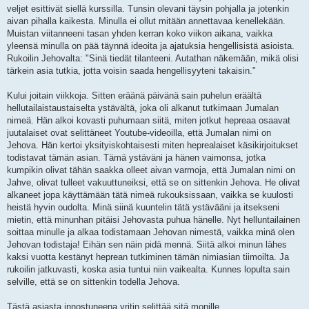
veljet esittivät siellä kurssilla. Tunsin olevani täysin pohjalla ja jotenkin
aivan pihalla kaikesta. Minulla ei ollut mitään annettavaa kenellekään.
Muistan viitanneeni tasan yhden kerran koko viikon aikana, vaikka
yleensä minulla on pää täynnä ideoita ja ajatuksia hengellisistä asioista.
Rukoilin Jehovalta: "Sinä tiedät tilanteeni. Autathan näkemään, mikä olisi
tärkein asia tutkia, jotta voisin saada hengellisyyteni takaisin."
Kului joitain viikkoja. Sitten eräänä päivänä sain puhelun eräältä
hellutailaistaustaiselta ystävältä, joka oli alkanut tutkimaan Jumalan
nimeä. Hän alkoi kovasti puhumaan siitä, miten jotkut hepreaa osaavat
juutalaiset ovat selittäneet Youtube-videoilla, että Jumalan nimi on
Jehova. Hän kertoi yksityiskohtaisesti miten heprealaiset käsikirjoitukset
todistavat tämän asian. Tämä ystäväni ja hänen vaimonsa, jotka
kumpikin olivat tähän saakka olleet aivan varmoja, että Jumalan nimi on
Jahve, olivat tulleet vakuuttuneiksi, että se on sittenkin Jehova. He olivat
alkaneet jopa käyttämään tätä nimeä rukouksissaan, vaikka se kuulosti
heistä hyvin oudolta. Minä siinä kuuntelin tätä ystävääni ja itsekseni
mietin, että minunhan pitäisi Jehovasta puhua hänelle. Nyt helluntailainen
soittaa minulle ja alkaa todistamaan Jehovan nimestä, vaikka minä olen
Jehovan todistaja! Eihän sen näin pidä mennä. Siitä alkoi minun lähes
kaksi vuotta kestänyt heprean tutkiminen tämän nimiasian tiimoilta. Ja
rukoilin jatkuvasti, koska asia tuntui niin vaikealta. Kunnes lopulta sain
selville, että se on sittenkin todella Jehova.
Tästä asiasta innostuneena yritin selittää sitä monille