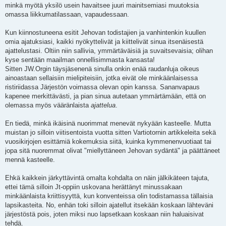
minkä myötä yksilö usein havaitsee juuri mainitsemiasi muutoksia
omassa liikkumatilassaan, vapaudessaan.
Kun kiinnostuneena esitit Jehovan todistajien ja vanhintenkin kuullen
omia ajatuksiasi, kaikki nyökyttelivät ja kiittelivät sinua itsenäisestä
ajattelustasi. Oltiin niin sallivia, ymmärtäväisiä ja suvaitsevaisia; olihan
kyse sentään maailman onnellisimmasta kansasta!
Sitten JW.Orgin täysjäsenenä sinulla onkin enää raudanluja oikeus
ainoastaan sellaisiin mielipiteisiin, jotka eivät ole minkäänlaisessa
ristiriidassa Järjestön voimassa olevan opin kanssa. Sananvapaus
kapenee merkittävästi, ja pian sinua autetaan ymmärtämään, että on
olemassa myös vääränlaista
ajattelua
.
En tiedä, minkä ikäisinä nuorimmat menevät nykyään kasteelle. Mutta
muistan jo silloin viitisentoista vuotta sitten Vartiotornin artikkeleita sekä
vuosikirjojen esittämiä kokemuksia siitä, kuinka kymmenenvuotiaat tai
jopa sitä nuoremmat olivat "miellyttäneen Jehovan sydäntä" ja päättäneet
mennä kasteelle.
Ehkä kaikkein järkyttävintä omalta kohdalta on näin jälkikäteen tajuta,
ettei tämä silloin Jt-oppiin uskovana herättänyt minussakaan
minkäänlaista kriittisyyttä, kun konventeissa olin todistamassa tällaisia
lapsikasteita. No, enhän toki silloin ajatellut itsekään koskaan lähteväni
järjestöstä pois, joten miksi nuo lapsetkaan koskaan niin haluaisivat
tehdä.