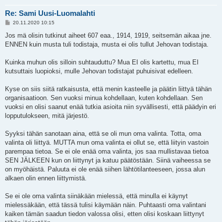
Re: Sami Uusi-Luomalahti
V
20.11.2020 10:15
i
e
Jos mä olisin tutkinut aiheet 607 eaa., 1914, 1919, seitsemän aikaa jne.
s
ENNEN kuin musta tuli todistaja, musta ei olis tullut Jehovan todistaja.
t
i
Kuinka muhun olis silloin suhtauduttu? Mua EI olis kartettu, mua EI
kutsuttais luopioksi, mulle Jehovan todistajat puhuisivat edelleen.
Kyse on siis siitä ratkaisusta, että menin kasteelle ja päätin liittyä tähän
organisaatioon. Sen vuoksi minua kohdellaan, kuten kohdellaan. Sen
vuoksi en olisi saanut enää tutkia asioita niin syvällisesti, että päädyin eri
lopputulokseen, mitä järjestö.
Syyksi tähän sanotaan aina, että se oli mun oma valinta. Totta, oma
valinta oli liittyä. MUTTA mun oma valinta ei ollut se, että liityin vastoin
parempaa tietoa. Se ei ole enää oma valinta, jos saa mullistavaa tietoa
SEN JÄLKEEN kun on liittynyt ja katuu päätöstään. Siinä vaiheessa se
on myöhäistä. Paluuta ei ole enää siihen lähtötilanteeseen, jossa alun
alkaen olin ennen liittymistä.
Se ei ole oma valinta siinäkään mielessä, että minulla ei käynyt
mielessäkään, että tässä tulisi käymään näin. Puhtaasti oma valintani
kaiken tämän saadun tiedon valossa olisi, etten olisi koskaan liittynyt