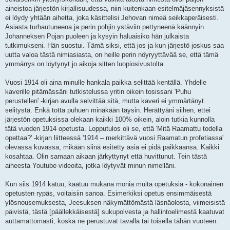
aineistoa järjestön kirjallisuudessa, niin kuitenkaan esitelmäjäsennyksistä
ei löydy yhtään aihetta, joka käsittelisi Jehovan nimeä seikkaperäisesti.
Asiasta turhautuneena ja perin pohjin ystäviin pettyneenä käännyin
Johanneksen Pojan puoleen ja kysyin haluaisiko hän julkaista
tutkimukseni. Hän suostui. Tämä siksi, että jos ja kun järjestö joskus saa
uutta valoa tästä nimiasiasta, on heille perin nöyryyttävää se, että tämä
ymmärrys on löytynyt jo aikoja sitten luopiosivustolta.
Vuosi 1914 oli aina minulle hankala paikka selittää kentällä. Yhdelle
kaverille pitämässäni tutkistelussa yritin oikein tosissani 'Puhu
perustellen' -kirjan avulla selvittää sitä, mutta kaveri ei ymmärtänyt
selitystä. Enkä totta puhuen minäkään täysin. Herättyäni siihen, ettei
järjestön opetuksissa olekaan kaikki 100% oikein, aloin tutkia kunnolla
tätä vuoden 1914 opetusta. Lopputulos oli se, että 'Mitä Raamattu todella
opettaa?' -kirjan liitteessä '1914 – merkittävä vuosi Raamatun profetiassa'
olevassa kuvassa, mikään siinä esitetty asia ei pidä paikkaansa. Kaikki
kosahtaa. Olin samaan aikaan järkyttynyt että huvittunut. Tein tästä
aiheesta Youtube-videoita, jotka löytyvät minun nimelläni.
Kun siis 1914 katuu, kaatuu mukana monia muita opetuksia - kokonainen
opetusten rypäs, voitaisiin sanoa. Esimerkiksi opetus ensimmäisestä
ylösnousemuksesta, Jeesuksen näkymättömästä läsnäolosta, viimeisistä
päivistä, tästä [päällekkäisestä] sukupolvesta ja hallintoelimestä kaatuvat
auttamattomasti, koska ne perustuvat tavalla tai toisella tähän vuoteen.