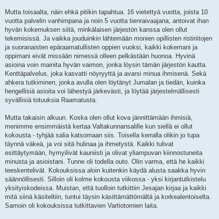
Mutta toisaalta, näin ehkä pitikin tapahtua. 16 vietettyä vuotta, joista 10
vuotta palvelin vanhimpana ja noin 5 vuotta tienraivaajana, antoivat ihan
hyvän kokemuksen siitä, minkälaisen järjestön kanssa olen ollut
tekemisissä. Ja vaikka jouduinkin lähtemään monien opillisten ristiriitojen
ja suoranaisten epäraamatullisten oppien vuoksi, kaikki kokemani ja
oppimani eivät missään nimessä olleen pelkästään huonoa. Hyvinä
asioina voin mainita hyvän vaimon, jonka löysin tämän järjestön kautta.
Kenttäpalvelus, joka kasvatti nöyryyttä ja avarsi minua ihmisenä. Sekä
ahkera tutkiminen, jonka avulla olen löytänyt Jumalan ja tiedän, kuinka
hengellisiä asioita voi lähestyä järkevästi, ja löytää järjestelmällisesti
syvällisiä totuuksia Raamatusta.
Mutta takaisin alkuun. Koska olen ollut kova jännittämään ihmisiä,
menimme ensimmäistä kertaa Valtakunnansalille kun siellä ei ollut
kokousta - tyhjää salia katsomaan siis. Toisella kerralla olikin jo tupa
täynnä väkeä, ja voi sitä hulinaa ja ihmetystä. Kaikki tulivat
esittäytymään, hymyilivät kauniisti ja olivat yliampuvan kiinnostuneita
minusta ja asioistani. Tunne oli todella outo. Olin varma, että he kaikki
teeskentelivät. Kokouksissa aloin kuitenkin käydä alusta saakka hyvin
säännöllisesti. Silloin oli kolme kokousta viikossa - yksi kirjantutkistelu
yksityiskodeissa. Muistan, että tuolloin tutkittiin Jesajan kirjaa ja kaikki
mitä siinä käsiteltiin, tuntui täysin käsittämättömältä ja korkealentoiselta.
Samoin oli kokouksissa tutkittavien Vartiotornien laita.