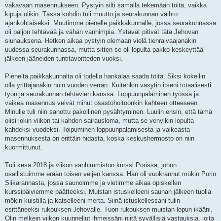
vakavaan masennukseen. Pystyin silti samalla tekemään töitä, vaikka
kipuja olikin. Tässä kohdin tuli muutto ja seurakunnan vaihto
ajankohtaiseksi. Muutimme pienelle paikkakunnalle, jossa seurakunnassa
oli paljon tehtävää ja vähän vanhimpia. Ystävät pitivät tätä Jehovan
siunauksena. Hetken aikaa pystyin olemaan vielä tienraivaajanakin
uudessa seurakunnassa, mutta sitten se oli lopulta pakko keskeyttää
jälkeen jääneiden tuntitavoitteden vuoksi.
Pieneltä paikkakunnalta oli todella hankalaa saada töitä. Siksi kokeilin
olla yrittäjänäkin noin vuoden verran. Kuitenkin väsytin itseni totaalisesti
työn ja seurakunnan tehtävien kanssa. Loppuunpalaminen työssä ja
vaikea masennus veivät minut osastohoitoonkin kahteen otteeseen.
Minulle tuli niin sanottu pakollinen pysähtyminen. Luulin ensin, että tämä
olisi jokin viikon tai kahden sairausloma, mutta se venyikin lopulta
kahdeksi vuodeksi. Toipuminen loppuunpalamisesta ja vaikeasta
masennuksesta on erittäin hidasta, koska keskushermosto on niin
kuormittunut.
Tuli kesä 2018 ja viikon vanhimmiston kurssi Porissa, johon
osallistuimme erään toisen veljen kanssa. Hän oli vuokrannut mökin Porin
Siikarannasta, jossa saunoimme ja vietimme aikaa opiskellen
kurssipäiviemme päätteeksi. Muistan istuskelleeni saunan jälkeen tuolla
mökin kuistilla ja katselleeni merta. Siinä istuskellessani tulin
esittäneeksi rukouksen Jehovalle. Tuon rukouksen muistan lopun ikääni.
Olin melkein viikon kuunnellut ihmeissäni niitä syvällisiä vastauksia, joita