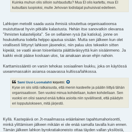
Kuinka muhun olis silloin suhtauduttu? Mua EI olis kartettu, mua EI
kutsuttais luopioksi, mulle Jehovan todistajat puhuisivat edelleen.
Lahkojen metodit saada uusia ihmisiä sitoutettua organisaatioonsa
muistuttavat hyvin pitkälle kalastusta. Hehän itse sanovatkin olevansa
"ihmisten kalastelijoita". Se on sellainen rysä (tai katiska), jonne on
houkuteltuna todella helppo ajautua sisään. Mutta sen jälkeen kun olet
virallisesti liittynyt lahkoon jäseneksi, niin paluu ulos tekeekin sitten
kipeää; se vaatii aivan toisenlaista päättäväisyyttä kuin sisäänmeno. Ja
kaikki eivät pääse koskaan ulos, tai ainakaan aivan ehjin nahoin.
Karttamissääntö on varsin tehokas sosiaalinen loukku, joka on käytössä
useammassakin asiansa osaavassa kultissa/lahkossa.
Sami Uusi-Luomalahti
kirjoitti:
Kyse on siis siitä ratkaisusta, että menin kasteelle ja päätin liittyä tähän
organisaatioon. Sen vuoksi minua kohdellaan, kuten kohdellaan. Sen
vuoksi en olisi saanut enää tutkia asioita niin syvällisesti, että päädyin
eri lopputulokseen, mitä järjestö.
Kyllä. Kastepäivä on Jt-maailmassa eräänlainen tapahtumahorisontti,
minkä ylittämisen jälkeen mikään ei ole enää samalla tavalla kuin ennen.
Tämän jälkeen lahkon byrokratiakoneisto ottaa täyden vallan yksilöstä,