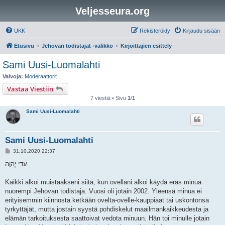
Veljesseura.org
UKK
Rekisteröidy
Kirjaudu sisään
Etusivu
Jehovan todistajat -valikko
Kirjoittajien esittely
Sami Uusi-Luomalahti
Valvoja:
Moderaattorit
Vastaa Viestiin
7 viestiä • Sivu
1
/
1
Sami Uusi-Luomalahti
Sami Uusi-Luomalahti
V
31.10.2020 22:37
i
e
עֵדַי יְהוָה
s
t
i
Kaikki alkoi muistaakseni siitä, kun ovellani alkoi käydä eräs minua
nuorempi Jehovan todistaja. Vuosi oli jotain 2002. Yleensä minua ei
erityisemmin kiinnosta ketkään ovelta-ovelle-kauppiaat tai uskontonsa
tyrkyttäjät, mutta jostain syystä pohdiskelut maailmankaikkeudesta ja
elämän tarkoituksesta saattoivat vedota minuun. Hän toi minulle jotain