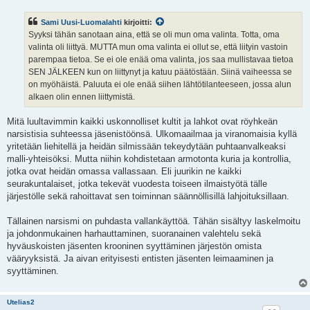
Sami Uusi-Luomalahti
kirjoitti:
Syyksi tähän sanotaan aina, että se oli mun oma valinta. Totta, oma
valinta oli liittyä. MUTTA mun oma valinta ei ollut se, että liityin vastoin
parempaa tietoa. Se ei ole enää oma valinta, jos saa mullistavaa tietoa
SEN JÄLKEEN kun on liittynyt ja katuu päätöstään. Siinä vaiheessa se
on myöhäistä. Paluuta ei ole enää siihen lähtötilanteeseen, jossa alun
alkaen olin ennen liittymistä.
Mitä luultavimmin kaikki uskonnolliset kultit ja lahkot ovat röyhkeän
narsistisia suhteessa jäsenistöönsä. Ulkomaailmaa ja viranomaisia kyllä
yritetään liehitellä ja heidän silmissään tekeydytään puhtaanvalkeaksi
malli-yhteisöksi. Mutta niihin kohdistetaan armotonta kuria ja kontrollia,
jotka ovat heidän omassa vallassaan. Eli juurikin ne kaikki
seurakuntalaiset, jotka tekevät vuodesta toiseen ilmaistyötä tälle
järjestölle sekä rahoittavat sen toiminnan säännöllisillä lahjoituksillaan.
Tällainen narsismi on puhdasta vallankäyttöä. Tähän sisältyy laskelmoitu
ja johdonmukainen harhauttaminen, suoranainen valehtelu sekä
hyväuskoisten jäsenten krooninen syyttäminen järjestön omista
vääryyksistä. Ja aivan erityisesti entisten jäsenten leimaaminen ja
syyttäminen.
Utelias2