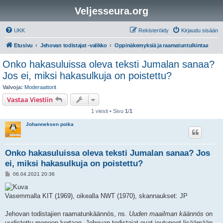
Veljesseura.org
UKK
Rekisteröidy
Kirjaudu sisään
Etusivu
Jehovan todistajat -valikko
Oppinäkemyksiä ja raamatuntulkintaa
Onko hakasuluissa oleva teksti Jumalan sanaa?
Jos ei, miksi hakasulkuja on poistettu?
Valvoja:
Moderaattorit
Vastaa Viestiin
1 viesti • Sivu
1
/
1
Johanneksen poika
Onko hakasuluissa oleva teksti Jumalan sanaa? Jos
ei, miksi hakasulkuja on poistettu?
V
06.04.2021 20:36
i
e
s
Vasemmalla KIT (1969), oikealla NWT (1970), skannaukset: JP
t
i
Jehovan todistajien raamatunkäännös, ns.
Uuden maailman käännös
on
uudistettu moneen kertaan. Jehovan todistajat ovat joutuneet lisäämään