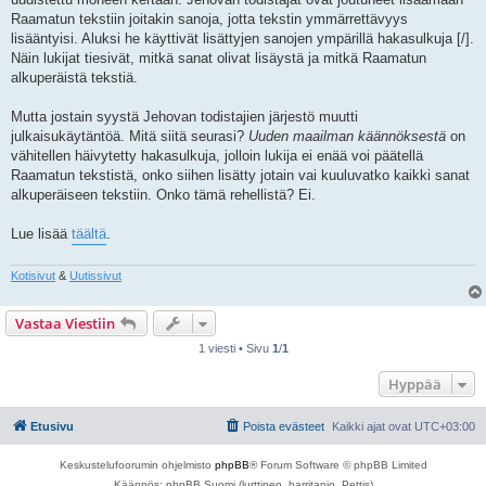
Raamatun tekstiin joitakin sanoja, jotta tekstin ymmärrettävyys
lisääntyisi. Aluksi he käyttivät lisättyjen sanojen ympärillä hakasulkuja [/].
Näin lukijat tiesivät, mitkä sanat olivat lisäystä ja mitkä Raamatun
alkuperäistä tekstiä.
Mutta jostain syystä Jehovan todistajien järjestö muutti
julkaisukäytäntöä. Mitä siitä seurasi?
Uuden maailman käännöksestä
on
vähitellen häivytetty hakasulkuja, jolloin lukija ei enää voi päätellä
Raamatun tekstistä, onko siihen lisätty jotain vai kuuluvatko kaikki sanat
alkuperäiseen tekstiin. Onko tämä rehellistä? Ei.
Lue lisää
täältä
.
Kotisivut
&
Uutissivut
Vastaa Viestiin
1 viesti • Sivu
1
/
1
Hyppää
Etusivu
Poista evästeet
Kaikki ajat ovat
UTC+03:00
Keskustelufoorumin ohjelmisto
phpBB
® Forum Software © phpBB Limited
Käännös: phpBB Suomi (lurttinen, harritapio, Pettis)