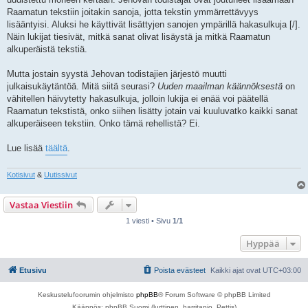
Raamatun tekstiin joitakin sanoja, jotta tekstin ymmärrettävyys
lisääntyisi. Aluksi he käyttivät lisättyjen sanojen ympärillä hakasulkuja [/].
Näin lukijat tiesivät, mitkä sanat olivat lisäystä ja mitkä Raamatun
alkuperäistä tekstiä.
Mutta jostain syystä Jehovan todistajien järjestö muutti
julkaisukäytäntöä. Mitä siitä seurasi?
Uuden maailman käännöksestä
on
vähitellen häivytetty hakasulkuja, jolloin lukija ei enää voi päätellä
Raamatun tekstistä, onko siihen lisätty jotain vai kuuluvatko kaikki sanat
alkuperäiseen tekstiin. Onko tämä rehellistä? Ei.
Lue lisää
täältä
.
Kotisivut
&
Uutissivut
Vastaa Viestiin
1 viesti • Sivu
1
/
1
Hyppää
Etusivu
Poista evästeet
Kaikki ajat ovat
UTC+03:00
Keskustelufoorumin ohjelmisto
phpBB
® Forum Software © phpBB Limited
Käännös: phpBB Suomi (lurttinen, harritapio, Pettis)