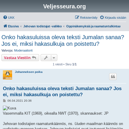
Veljesseura.org
UKK
Rekisteröidy
Kirjaudu sisään
Etusivu
Jehovan todistajat -valikko
Oppinäkemyksiä ja raamatuntulkintaa
Onko hakasuluissa oleva teksti Jumalan sanaa?
Jos ei, miksi hakasulkuja on poistettu?
Valvoja:
Moderaattorit
Vastaa Viestiin
1 viesti • Sivu
1
/
1
Johanneksen poika
Onko hakasuluissa oleva teksti Jumalan sanaa? Jos
ei, miksi hakasulkuja on poistettu?
V
06.04.2021 20:36
i
e
s
Vasemmalla KIT (1969), oikealla NWT (1970), skannaukset: JP
t
i
Jehovan todistajien raamatunkäännös, ns.
Uuden maailman käännös
on
uudistettu moneen kertaan. Jehovan todistajat ovat joutuneet lisäämään