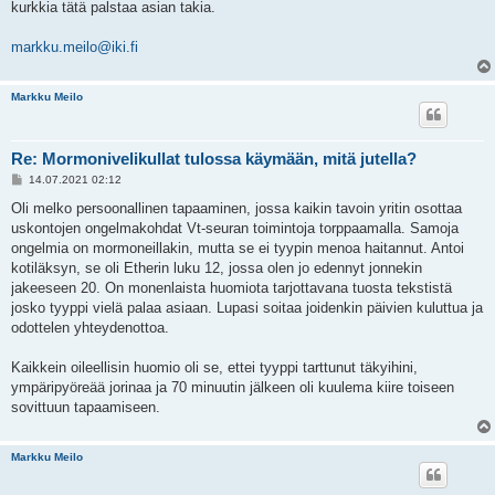
kurkkia tätä palstaa asian takia.
markku.meilo@iki.fi
Markku Meilo
Re: Mormonivelikullat tulossa käymään, mitä jutella?
V
14.07.2021 02:12
i
e
Oli melko persoonallinen tapaaminen, jossa kaikin tavoin yritin osottaa
s
uskontojen ongelmakohdat Vt-seuran toimintoja torppaamalla. Samoja
t
i
ongelmia on mormoneillakin, mutta se ei tyypin menoa haitannut. Antoi
kotiläksyn, se oli Etherin luku 12, jossa olen jo edennyt jonnekin
jakeeseen 20. On monenlaista huomiota tarjottavana tuosta tekstistä
josko tyyppi vielä palaa asiaan. Lupasi soitaa joidenkin päivien kuluttua ja
odottelen yhteydenottoa.
Kaikkein oileellisin huomio oli se, ettei tyyppi tarttunut täkyihini,
ympäripyöreää jorinaa ja 70 minuutin jälkeen oli kuulema kiire toiseen
sovittuun tapaamiseen.
Markku Meilo