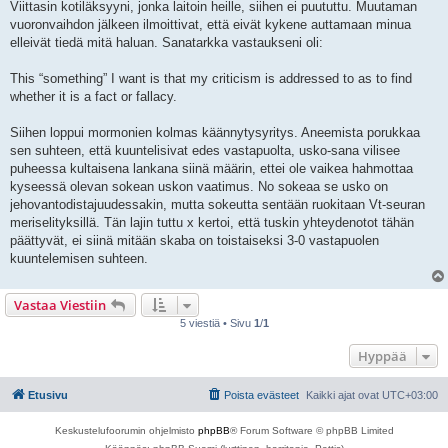
Viittasin kotiläksyyni, jonka laitoin heille, siihen ei puututtu. Muutaman
t
i
vuoronvaihdon jälkeen ilmoittivat, että eivät kykene auttamaan minua
elleivät tiedä mitä haluan. Sanatarkka vastaukseni oli:
This “something” I want is that my criticism is addressed to as to find
whether it is a fact or fallacy.
Siihen loppui mormonien kolmas käännytysyritys. Aneemista porukkaa
sen suhteen, että kuuntelisivat edes vastapuolta, usko-sana vilisee
puheessa kultaisena lankana siinä määrin, ettei ole vaikea hahmottaa
kyseessä olevan sokean uskon vaatimus. No sokeaa se usko on
jehovantodistajuudessakin, mutta sokeutta sentään ruokitaan Vt-seuran
meriselityksillä. Tän lajin tuttu x kertoi, että tuskin yhteydenotot tähän
päättyvät, ei siinä mitään skaba on toistaiseksi 3-0 vastapuolen
kuuntelemisen suhteen.
Vastaa Viestiin
5 viestiä • Sivu
1
/
1
Hyppää
Etusivu
Poista evästeet
Kaikki ajat ovat
UTC+03:00
Keskustelufoorumin ohjelmisto
phpBB
® Forum Software © phpBB Limited