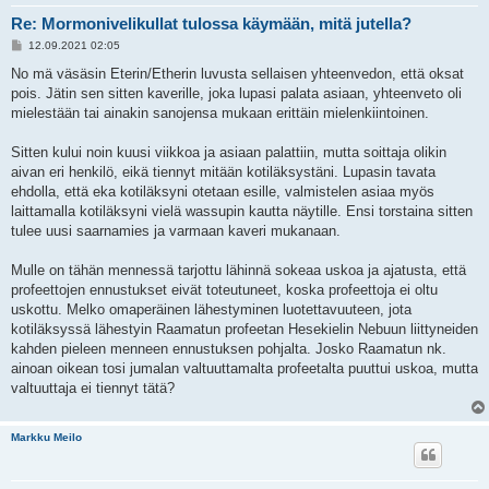
Re: Mormonivelikullat tulossa käymään, mitä jutella?
V
12.09.2021 02:05
i
e
No mä väsäsin Eterin/Etherin luvusta sellaisen yhteenvedon, että oksat
s
pois. Jätin sen sitten kaverille, joka lupasi palata asiaan, yhteenveto oli
t
i
mielestään tai ainakin sanojensa mukaan erittäin mielenkiintoinen.
Sitten kului noin kuusi viikkoa ja asiaan palattiin, mutta soittaja olikin
aivan eri henkilö, eikä tiennyt mitään kotiläksystäni. Lupasin tavata
ehdolla, että eka kotiläksyni otetaan esille, valmistelen asiaa myös
laittamalla kotiläksyni vielä wassupin kautta näytille. Ensi torstaina sitten
tulee uusi saarnamies ja varmaan kaveri mukanaan.
Mulle on tähän mennessä tarjottu lähinnä sokeaa uskoa ja ajatusta, että
profeettojen ennustukset eivät toteutuneet, koska profeettoja ei oltu
uskottu. Melko omaperäinen lähestyminen luotettavuuteen, jota
kotiläksyssä lähestyin Raamatun profeetan Hesekielin Nebuun liittyneiden
kahden pieleen menneen ennustuksen pohjalta. Josko Raamatun nk.
ainoan oikean tosi jumalan valtuuttamalta profeetalta puuttui uskoa, mutta
valtuuttaja ei tiennyt tätä?
Markku Meilo