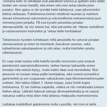
Torstaina kello 16 reikäleipä ovat paikalliset tulossa ja ajattelin onko täällä
ketään sen verran hereillä, että ennen sitä voisi antaa ideoita jutun
juureksi. Mun ajatus ei ole tyrmätä heitä kättelyssä, vaan pikemminkin
leikkiä uteliasata. Puhelimessa kerroin rehelliseti taustani ja mainitsin
olevani kiinnostunut uskonnoista ja uskonnollisista mekanismeista juuri
menneisyyteni pohjalta. FB:ssä kyselin perusteita jumalan
olemassaololle, tai siis totesin kai, ettei perusteita ole. Haluan rauhallisen
ja vastavuoroisen keskutelun ja "antaa heille kenttäaikaa".
Tottamooses kyselen kohteliaasti millä perusteilla he uskovat jumalan
olemassaoloon ja miten he käsittävät Jeesuksen aseman, sekä
katteettoman paluulupauksen ja sitä rataa, mutta käsittelen asioita
silkkihanskoin.
En vaan enää muista millä kaikilla tavoilla mormonien jutut eroavat
perinteisistä raamatuntulkinnoista, tarttee hieman tarkastella ennen
torstaita mitä netistä löytyy, mutta kaikki ideat ovat tervetulleita. Mun
perusvire on tosiaan antaa pojille kenttäaikaa, eikä mennä esimerkiksi
garnmenttiin ja sen suojaavaan vaikutukseen jopa liikenneonnettomuuden
suhteen. Niin taikka Gilbert J. Huntin kirjaan, josta Smith kopioi
lurituksensa. Ei siis tiukkaa sarjatulta, vaikka se niin voitokkaalta tuntuisi
hetken aikaa. Lähkärit hakevat natsoja ulkomaankeikalta ja ne saavat
natsansa vaikka minä olisin mitä tahansa mielipuolta mormonismista.
Laittakaa mahdolliset ajatuksenne mulle s-postilla, niin mun ei tartte