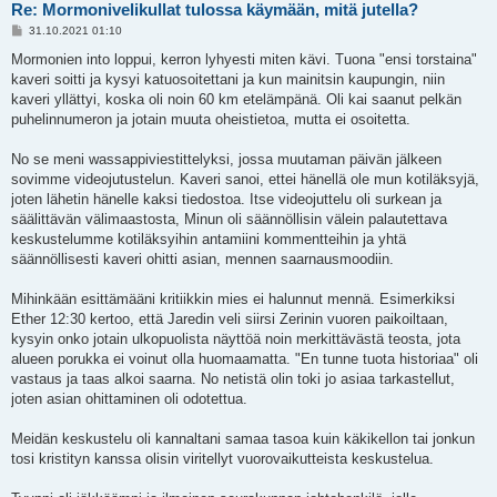
Re: Mormonivelikullat tulossa käymään, mitä jutella?
V
31.10.2021 01:10
i
e
Mormonien into loppui, kerron lyhyesti miten kävi. Tuona "ensi torstaina"
s
kaveri soitti ja kysyi katuosoitettani ja kun mainitsin kaupungin, niin
t
i
kaveri yllättyi, koska oli noin 60 km etelämpänä. Oli kai saanut pelkän
puhelinnumeron ja jotain muuta oheistietoa, mutta ei osoitetta.
No se meni wassappiviestittelyksi, jossa muutaman päivän jälkeen
sovimme videojutustelun. Kaveri sanoi, ettei hänellä ole mun kotiläksyjä,
joten lähetin hänelle kaksi tiedostoa. Itse videojuttelu oli surkean ja
säälittävän välimaastosta, Minun oli säännöllisin välein palautettava
keskustelumme kotiläksyihin antamiini kommentteihin ja yhtä
säännöllisesti kaveri ohitti asian, mennen saarnausmoodiin.
Mihinkään esittämääni kritiikkin mies ei halunnut mennä. Esimerkiksi
Ether 12:30 kertoo, että Jaredin veli siirsi Zerinin vuoren paikoiltaan,
kysyin onko jotain ulkopuolista näyttöä noin merkittävästä teosta, jota
alueen porukka ei voinut olla huomaamatta. "En tunne tuota historiaa" oli
vastaus ja taas alkoi saarna. No netistä olin toki jo asiaa tarkastellut,
joten asian ohittaminen oli odotettua.
Meidän keskustelu oli kannaltani samaa tasoa kuin käkikellon tai jonkun
tosi kristityn kanssa olisin viritellyt vuorovaikutteista keskustelua.