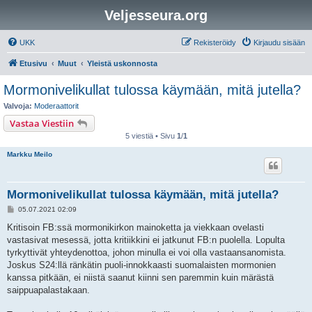
Veljesseura.org
UKK
Rekisteröidy
Kirjaudu sisään
Etusivu
Muut
Yleistä uskonnosta
Mormonivelikullat tulossa käymään, mitä jutella?
Valvoja:
Moderaattorit
Vastaa Viestiin
5 viestiä • Sivu
1
/
1
Markku Meilo
Mormonivelikullat tulossa käymään, mitä jutella?
V
05.07.2021 02:09
i
e
Kritisoin FB:ssä mormonikirkon mainoketta ja viekkaan ovelasti
s
vastasivat mesessä, jotta kritiikkini ei jatkunut FB:n puolella. Lopulta
t
i
tyrkyttivät yhteydenottoa, johon minulla ei voi olla vastaansanomista.
Joskus S24:llä ränkätin puoli-innokkaasti suomalaisten mormonien
kanssa pitkään, ei niistä saanut kiinni sen paremmin kuin märästä
saippuapalastakaan.