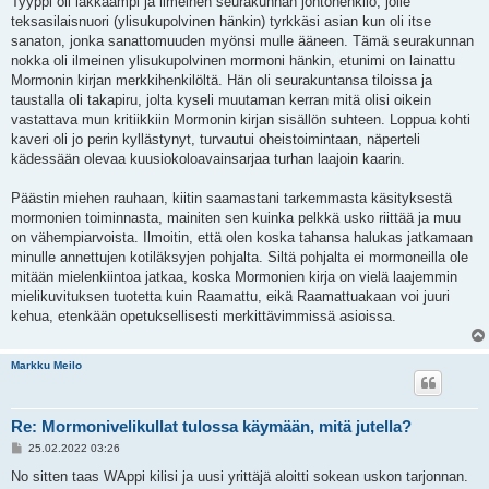
Tyyppi oli iäkkäämpi ja ilmeinen seurakunnan johtohenkilö, jolle
teksasilaisnuori (ylisukupolvinen hänkin) tyrkkäsi asian kun oli itse
sanaton, jonka sanattomuuden myönsi mulle ääneen. Tämä seurakunnan
nokka oli ilmeinen ylisukupolvinen mormoni hänkin, etunimi on lainattu
Mormonin kirjan merkkihenkilöltä. Hän oli seurakuntansa tiloissa ja
taustalla oli takapiru, jolta kyseli muutaman kerran mitä olisi oikein
vastattava mun kritiikkiin Mormonin kirjan sisällön suhteen. Loppua kohti
kaveri oli jo perin kyllästynyt, turvautui oheistoimintaan, näperteli
kädessään olevaa kuusiokoloavainsarjaa turhan laajoin kaarin.
Päästin miehen rauhaan, kiitin saamastani tarkemmasta käsityksestä
mormonien toiminnasta, mainiten sen kuinka pelkkä usko riittää ja muu
on vähempiarvoista. Ilmoitin, että olen koska tahansa halukas jatkamaan
minulle annettujen kotiläksyjen pohjalta. Siltä pohjalta ei mormoneilla ole
mitään mielenkiintoa jatkaa, koska Mormonien kirja on vielä laajemmin
mielikuvituksen tuotetta kuin Raamattu, eikä Raamattuakaan voi juuri
kehua, etenkään opetuksellisesti merkittävimmissä asioissa.
Markku Meilo
Re: Mormonivelikullat tulossa käymään, mitä jutella?
V
25.02.2022 03:26
i
e
No sitten taas WAppi kilisi ja uusi yrittäjä aloitti sokean uskon tarjonnan.
s