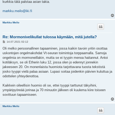
kurkkia tätä palstaa asian takia.
markku.meilo@iki.fi
Markku Meilo
Re: Mormonivelikullat tulossa käymään, mitä jutella?
V
14.07.2021 02:12
i
e
Oli melko persoonallinen tapaaminen, jossa kaikin tavoin yritin osottaa
s
uskontojen ongelmakohdat Vt-seuran toimintoja torppaamalla. Samoja
t
i
ongelmia on mormoneillakin, mutta se ei tyypin menoa haitannut. Antoi
kotiläksyn, se oli Etherin luku 12, jossa olen jo edennyt jonnekin
jakeeseen 20. On monenlaista huomiota tarjottavana tuosta tekstistä
josko tyyppi vielä palaa asiaan. Lupasi soitaa joidenkin päivien kuluttua ja
odottelen yhteydenottoa.
Kaikkein oileellisin huomio oli se, ettei tyyppi tarttunut täkyihini,
ympäripyöreää jorinaa ja 70 minuutin jälkeen oli kuulema kiire toiseen
sovittuun tapaamiseen.
Markku Meilo