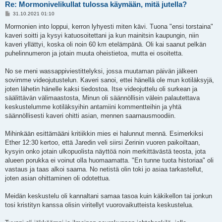
Re: Mormonivelikullat tulossa käymään, mitä jutella?
V
31.10.2021 01:10
i
e
Mormonien into loppui, kerron lyhyesti miten kävi. Tuona "ensi torstaina"
s
kaveri soitti ja kysyi katuosoitettani ja kun mainitsin kaupungin, niin
t
i
kaveri yllättyi, koska oli noin 60 km etelämpänä. Oli kai saanut pelkän
puhelinnumeron ja jotain muuta oheistietoa, mutta ei osoitetta.
No se meni wassappiviestittelyksi, jossa muutaman päivän jälkeen
sovimme videojutustelun. Kaveri sanoi, ettei hänellä ole mun kotiläksyjä,
joten lähetin hänelle kaksi tiedostoa. Itse videojuttelu oli surkean ja
säälittävän välimaastosta, Minun oli säännöllisin välein palautettava
keskustelumme kotiläksyihin antamiini kommentteihin ja yhtä
säännöllisesti kaveri ohitti asian, mennen saarnausmoodiin.
Mihinkään esittämääni kritiikkin mies ei halunnut mennä. Esimerkiksi
Ether 12:30 kertoo, että Jaredin veli siirsi Zerinin vuoren paikoiltaan,
kysyin onko jotain ulkopuolista näyttöä noin merkittävästä teosta, jota
alueen porukka ei voinut olla huomaamatta. "En tunne tuota historiaa" oli
vastaus ja taas alkoi saarna. No netistä olin toki jo asiaa tarkastellut,
joten asian ohittaminen oli odotettua.
Meidän keskustelu oli kannaltani samaa tasoa kuin käkikellon tai jonkun
tosi kristityn kanssa olisin viritellyt vuorovaikutteista keskustelua.