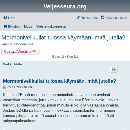
Veljesseura.org
UKK
Rekisteröidy
Kirjaudu sisään
Etusivu
Muut
Yleistä uskonnosta
Mormonivelikullat tulossa käymään, mitä jutella?
Valvoja:
Moderaattorit
Vastaa Viestiin
5 viestiä • Sivu
1
/
1
Markku Meilo
Mormonivelikullat tulossa käymään, mitä jutella?
V
05.07.2021 02:09
i
e
Kritisoin FB:ssä mormonikirkon mainoketta ja viekkaan ovelasti
s
vastasivat mesessä, jotta kritiikkini ei jatkunut FB:n puolella. Lopulta
t
i
tyrkyttivät yhteydenottoa, johon minulla ei voi olla vastaansanomista.
Joskus S24:llä ränkätin puoli-innokkaasti suomalaisten mormonien
kanssa pitkään, ei niistä saanut kiinni sen paremmin kuin märästä
saippuapalastakaan.