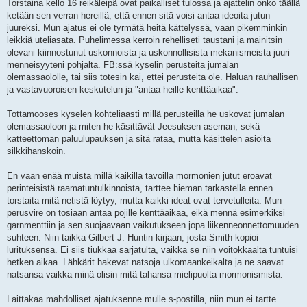
Torstaina kello 16 reikäleipä ovat paikalliset tulossa ja ajattelin onko täällä
ketään sen verran hereillä, että ennen sitä voisi antaa ideoita jutun
juureksi. Mun ajatus ei ole tyrmätä heitä kättelyssä, vaan pikemminkin
leikkiä uteliasata. Puhelimessa kerroin rehelliseti taustani ja mainitsin
olevani kiinnostunut uskonnoista ja uskonnollisista mekanismeista juuri
menneisyyteni pohjalta. FB:ssä kyselin perusteita jumalan
olemassaololle, tai siis totesin kai, ettei perusteita ole. Haluan rauhallisen
ja vastavuoroisen keskutelun ja "antaa heille kenttäaikaa".
Tottamooses kyselen kohteliaasti millä perusteilla he uskovat jumalan
olemassaoloon ja miten he käsittävät Jeesuksen aseman, sekä
katteettoman paluulupauksen ja sitä rataa, mutta käsittelen asioita
silkkihanskoin.
En vaan enää muista millä kaikilla tavoilla mormonien jutut eroavat
perinteisistä raamatuntulkinnoista, tarttee hieman tarkastella ennen
torstaita mitä netistä löytyy, mutta kaikki ideat ovat tervetulleita. Mun
perusvire on tosiaan antaa pojille kenttäaikaa, eikä mennä esimerkiksi
garnmenttiin ja sen suojaavaan vaikutukseen jopa liikenneonnettomuuden
suhteen. Niin taikka Gilbert J. Huntin kirjaan, josta Smith kopioi
lurituksensa. Ei siis tiukkaa sarjatulta, vaikka se niin voitokkaalta tuntuisi
hetken aikaa. Lähkärit hakevat natsoja ulkomaankeikalta ja ne saavat
natsansa vaikka minä olisin mitä tahansa mielipuolta mormonismista.
Laittakaa mahdolliset ajatuksenne mulle s-postilla, niin mun ei tartte