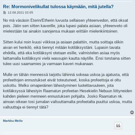
Re: Mormonivelikullat tulossa käymään, mitä jutella?
V
12.09.2021 02:05
i
e
No mä väsäsin Eterin/Etherin luvusta sellaisen yhteenvedon, että oksat
s
pois. Jätin sen sitten kaverille, joka lupasi palata asiaan, yhteenveto oli
t
i
mielestään tai ainakin sanojensa mukaan erittäin mielenkiintoinen.
Sitten kului noin kuusi viikkoa ja asiaan palattiin, mutta soittaja olikin
aivan eri henkilö, eikä tiennyt mitään kotiläksystäni. Lupasin tavata
ehdolla, että eka kotiläksyni otetaan esille, valmistelen asiaa myös
laittamalla kotiläksyni vielä wassupin kautta näytille. Ensi torstaina sitten
tulee uusi saarnamies ja varmaan kaveri mukanaan.
Mulle on tähän mennessä tarjottu lähinnä sokeaa uskoa ja ajatusta, että
profeettojen ennustukset eivät toteutuneet, koska profeettoja ei oltu
uskottu. Melko omaperäinen lähestyminen luotettavuuteen, jota
kotiläksyssä lähestyin Raamatun profeetan Hesekielin Nebuun liittyneiden
kahden pieleen menneen ennustuksen pohjalta. Josko Raamatun nk.
ainoan oikean tosi jumalan valtuuttamalta profeetalta puuttui uskoa, mutta
valtuuttaja ei tiennyt tätä?
Markku Meilo