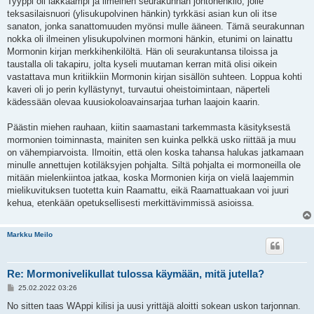
Tyyppi oli iäkkäämpi ja ilmeinen seurakunnan johtohenkilö, jolle
teksasilaisnuori (ylisukupolvinen hänkin) tyrkkäsi asian kun oli itse
sanaton, jonka sanattomuuden myönsi mulle ääneen. Tämä seurakunnan
nokka oli ilmeinen ylisukupolvinen mormoni hänkin, etunimi on lainattu
Mormonin kirjan merkkihenkilöltä. Hän oli seurakuntansa tiloissa ja
taustalla oli takapiru, jolta kyseli muutaman kerran mitä olisi oikein
vastattava mun kritiikkiin Mormonin kirjan sisällön suhteen. Loppua kohti
kaveri oli jo perin kyllästynyt, turvautui oheistoimintaan, näperteli
kädessään olevaa kuusiokoloavainsarjaa turhan laajoin kaarin.
Päästin miehen rauhaan, kiitin saamastani tarkemmasta käsityksestä
mormonien toiminnasta, mainiten sen kuinka pelkkä usko riittää ja muu
on vähempiarvoista. Ilmoitin, että olen koska tahansa halukas jatkamaan
minulle annettujen kotiläksyjen pohjalta. Siltä pohjalta ei mormoneilla ole
mitään mielenkiintoa jatkaa, koska Mormonien kirja on vielä laajemmin
mielikuvituksen tuotetta kuin Raamattu, eikä Raamattuakaan voi juuri
kehua, etenkään opetuksellisesti merkittävimmissä asioissa.
Markku Meilo
Re: Mormonivelikullat tulossa käymään, mitä jutella?
V
25.02.2022 03:26
i
e
No sitten taas WAppi kilisi ja uusi yrittäjä aloitti sokean uskon tarjonnan.
s