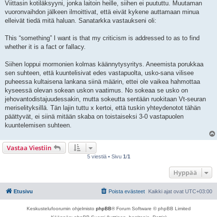
Viittasin kotiläksyyni, jonka laitoin heille, siihen ei puututtu. Muutaman
t
i
vuoronvaihdon jälkeen ilmoittivat, että eivät kykene auttamaan minua
elleivät tiedä mitä haluan. Sanatarkka vastaukseni oli:
This “something” I want is that my criticism is addressed to as to find
whether it is a fact or fallacy.
Siihen loppui mormonien kolmas käännytysyritys. Aneemista porukkaa
sen suhteen, että kuuntelisivat edes vastapuolta, usko-sana vilisee
puheessa kultaisena lankana siinä määrin, ettei ole vaikea hahmottaa
kyseessä olevan sokean uskon vaatimus. No sokeaa se usko on
jehovantodistajuudessakin, mutta sokeutta sentään ruokitaan Vt-seuran
meriselityksillä. Tän lajin tuttu x kertoi, että tuskin yhteydenotot tähän
päättyvät, ei siinä mitään skaba on toistaiseksi 3-0 vastapuolen
kuuntelemisen suhteen.
Vastaa Viestiin
5 viestiä • Sivu
1
/
1
Hyppää
Etusivu
Poista evästeet
Kaikki ajat ovat
UTC+03:00
Keskustelufoorumin ohjelmisto
phpBB
® Forum Software © phpBB Limited