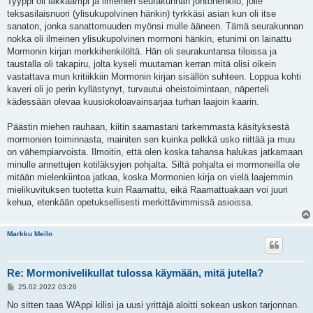
Tyyppi oli iäkkäämpi ja ilmeinen seurakunnan johtohenkilö, jolle
teksasilaisnuori (ylisukupolvinen hänkin) tyrkkäsi asian kun oli itse
sanaton, jonka sanattomuuden myönsi mulle ääneen. Tämä seurakunnan
nokka oli ilmeinen ylisukupolvinen mormoni hänkin, etunimi on lainattu
Mormonin kirjan merkkihenkilöltä. Hän oli seurakuntansa tiloissa ja
taustalla oli takapiru, jolta kyseli muutaman kerran mitä olisi oikein
vastattava mun kritiikkiin Mormonin kirjan sisällön suhteen. Loppua kohti
kaveri oli jo perin kyllästynyt, turvautui oheistoimintaan, näperteli
kädessään olevaa kuusiokoloavainsarjaa turhan laajoin kaarin.
Päästin miehen rauhaan, kiitin saamastani tarkemmasta käsityksestä
mormonien toiminnasta, mainiten sen kuinka pelkkä usko riittää ja muu
on vähempiarvoista. Ilmoitin, että olen koska tahansa halukas jatkamaan
minulle annettujen kotiläksyjen pohjalta. Siltä pohjalta ei mormoneilla ole
mitään mielenkiintoa jatkaa, koska Mormonien kirja on vielä laajemmin
mielikuvituksen tuotetta kuin Raamattu, eikä Raamattuakaan voi juuri
kehua, etenkään opetuksellisesti merkittävimmissä asioissa.
Markku Meilo
Re: Mormonivelikullat tulossa käymään, mitä jutella?
V
25.02.2022 03:26
i
e
No sitten taas WAppi kilisi ja uusi yrittäjä aloitti sokean uskon tarjonnan.
s