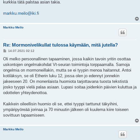
kurkkia tätä palstaa asian takia.
markku.meilo@iki.fi
Markku Meilo
Re: Mormonivelikullat tulossa käymään, mitä jutella?
V
14.07.2021 02:12
i
e
Oli melko persoonallinen tapaaminen, jossa kaikin tavoin yritin osottaa
s
uskontojen ongelmakohdat Vt-seuran toimintoja torppaamalla. Samoja
t
i
ongelmia on mormoneillakin, mutta se ei tyypin menoa haitannut. Antoi
kotiläksyn, se oli Etherin luku 12, jossa olen jo edennyt jonnekin
jakeeseen 20. On monenlaista huomiota tarjottavana tuosta tekstistä
josko tyyppi vielä palaa asiaan. Lupasi soitaa joidenkin päivien kuluttua ja
odottelen yhteydenottoa.
Kaikkein oileellisin huomio oli se, ettei tyyppi tarttunut täkyihini,
ympäripyöreää jorinaa ja 70 minuutin jälkeen oli kuulema kiire toiseen
sovittuun tapaamiseen.
Markku Meilo