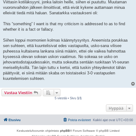
Viittasin kotiläksyyni, jonka laitoin heille, siihen ei puututtu. Muutaman
t
i
vuoronvaihdon jälkeen ilmoittivat, että eivät kykene auttamaan minua
elleivät tiedä mitä haluan. Sanatarkka vastaukseni oli:
This “something” I want is that my criticism is addressed to as to find
whether it is a fact or fallacy.
Siihen loppui mormonien kolmas käännytysyritys. Aneemista porukkaa
sen suhteen, että kuuntelisivat edes vastapuolta, usko-sana vilisee
puheessa kultaisena lankana siinä määrin, ettei ole vaikea hahmottaa
kyseessä olevan sokean uskon vaatimus. No sokeaa se usko on
jehovantodistajuudessakin, mutta sokeutta sentään ruokitaan Vt-seuran
meriselityksillä. Tän lajin tuttu x kertoi, että tuskin yhteydenotot tähän
päättyvät, ei siinä mitään skaba on toistaiseksi 3-0 vastapuolen
kuuntelemisen suhteen.
Vastaa Viestiin
5 viestiä • Sivu
1
/
1
Hyppää
Etusivu
Poista evästeet
Kaikki ajat ovat
UTC+03:00
Keskustelufoorumin ohjelmisto
phpBB
® Forum Software © phpBB Limited