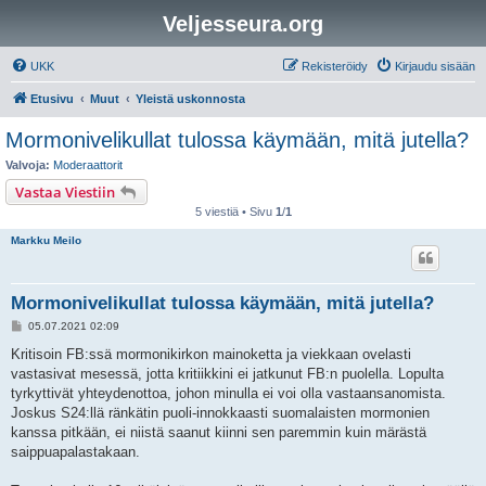
Veljesseura.org
UKK
Rekisteröidy
Kirjaudu sisään
Etusivu
Muut
Yleistä uskonnosta
Mormonivelikullat tulossa käymään, mitä jutella?
Valvoja:
Moderaattorit
Vastaa Viestiin
5 viestiä • Sivu
1
/
1
Markku Meilo
Mormonivelikullat tulossa käymään, mitä jutella?
V
05.07.2021 02:09
i
e
Kritisoin FB:ssä mormonikirkon mainoketta ja viekkaan ovelasti
s
vastasivat mesessä, jotta kritiikkini ei jatkunut FB:n puolella. Lopulta
t
i
tyrkyttivät yhteydenottoa, johon minulla ei voi olla vastaansanomista.
Joskus S24:llä ränkätin puoli-innokkaasti suomalaisten mormonien
kanssa pitkään, ei niistä saanut kiinni sen paremmin kuin märästä
saippuapalastakaan.