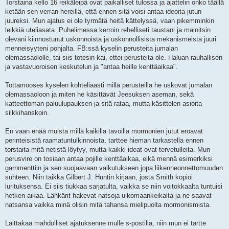
Torstaina kello 16 reikäleipä ovat paikalliset tulossa ja ajattelin onko täällä
ketään sen verran hereillä, että ennen sitä voisi antaa ideoita jutun
juureksi. Mun ajatus ei ole tyrmätä heitä kättelyssä, vaan pikemminkin
leikkiä uteliasata. Puhelimessa kerroin rehelliseti taustani ja mainitsin
olevani kiinnostunut uskonnoista ja uskonnollisista mekanismeista juuri
menneisyyteni pohjalta. FB:ssä kyselin perusteita jumalan
olemassaololle, tai siis totesin kai, ettei perusteita ole. Haluan rauhallisen
ja vastavuoroisen keskutelun ja "antaa heille kenttäaikaa".
Tottamooses kyselen kohteliaasti millä perusteilla he uskovat jumalan
olemassaoloon ja miten he käsittävät Jeesuksen aseman, sekä
katteettoman paluulupauksen ja sitä rataa, mutta käsittelen asioita
silkkihanskoin.
En vaan enää muista millä kaikilla tavoilla mormonien jutut eroavat
perinteisistä raamatuntulkinnoista, tarttee hieman tarkastella ennen
torstaita mitä netistä löytyy, mutta kaikki ideat ovat tervetulleita. Mun
perusvire on tosiaan antaa pojille kenttäaikaa, eikä mennä esimerkiksi
garnmenttiin ja sen suojaavaan vaikutukseen jopa liikenneonnettomuuden
suhteen. Niin taikka Gilbert J. Huntin kirjaan, josta Smith kopioi
lurituksensa. Ei siis tiukkaa sarjatulta, vaikka se niin voitokkaalta tuntuisi
hetken aikaa. Lähkärit hakevat natsoja ulkomaankeikalta ja ne saavat
natsansa vaikka minä olisin mitä tahansa mielipuolta mormonismista.
Laittakaa mahdolliset ajatuksenne mulle s-postilla, niin mun ei tartte