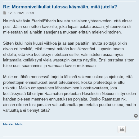
Re: Mormonivelikullat tulossa käymään, mitä jutella?
V
12.09.2021 02:05
i
e
No mä väsäsin Eterin/Etherin luvusta sellaisen yhteenvedon, että oksat
s
pois. Jätin sen sitten kaverille, joka lupasi palata asiaan, yhteenveto oli
t
i
mielestään tai ainakin sanojensa mukaan erittäin mielenkiintoinen.
Sitten kului noin kuusi viikkoa ja asiaan palattiin, mutta soittaja olikin
aivan eri henkilö, eikä tiennyt mitään kotiläksystäni. Lupasin tavata
ehdolla, että eka kotiläksyni otetaan esille, valmistelen asiaa myös
laittamalla kotiläksyni vielä wassupin kautta näytille. Ensi torstaina sitten
tulee uusi saarnamies ja varmaan kaveri mukanaan.
Mulle on tähän mennessä tarjottu lähinnä sokeaa uskoa ja ajatusta, että
profeettojen ennustukset eivät toteutuneet, koska profeettoja ei oltu
uskottu. Melko omaperäinen lähestyminen luotettavuuteen, jota
kotiläksyssä lähestyin Raamatun profeetan Hesekielin Nebuun liittyneiden
kahden pieleen menneen ennustuksen pohjalta. Josko Raamatun nk.
ainoan oikean tosi jumalan valtuuttamalta profeetalta puuttui uskoa, mutta
valtuuttaja ei tiennyt tätä?
Markku Meilo