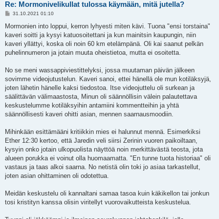
Re: Mormonivelikullat tulossa käymään, mitä jutella?
V
31.10.2021 01:10
i
e
Mormonien into loppui, kerron lyhyesti miten kävi. Tuona "ensi torstaina"
s
kaveri soitti ja kysyi katuosoitettani ja kun mainitsin kaupungin, niin
t
i
kaveri yllättyi, koska oli noin 60 km etelämpänä. Oli kai saanut pelkän
puhelinnumeron ja jotain muuta oheistietoa, mutta ei osoitetta.
No se meni wassappiviestittelyksi, jossa muutaman päivän jälkeen
sovimme videojutustelun. Kaveri sanoi, ettei hänellä ole mun kotiläksyjä,
joten lähetin hänelle kaksi tiedostoa. Itse videojuttelu oli surkean ja
säälittävän välimaastosta, Minun oli säännöllisin välein palautettava
keskustelumme kotiläksyihin antamiini kommentteihin ja yhtä
säännöllisesti kaveri ohitti asian, mennen saarnausmoodiin.
Mihinkään esittämääni kritiikkin mies ei halunnut mennä. Esimerkiksi
Ether 12:30 kertoo, että Jaredin veli siirsi Zerinin vuoren paikoiltaan,
kysyin onko jotain ulkopuolista näyttöä noin merkittävästä teosta, jota
alueen porukka ei voinut olla huomaamatta. "En tunne tuota historiaa" oli
vastaus ja taas alkoi saarna. No netistä olin toki jo asiaa tarkastellut,
joten asian ohittaminen oli odotettua.
Meidän keskustelu oli kannaltani samaa tasoa kuin käkikellon tai jonkun
tosi kristityn kanssa olisin viritellyt vuorovaikutteista keskustelua.