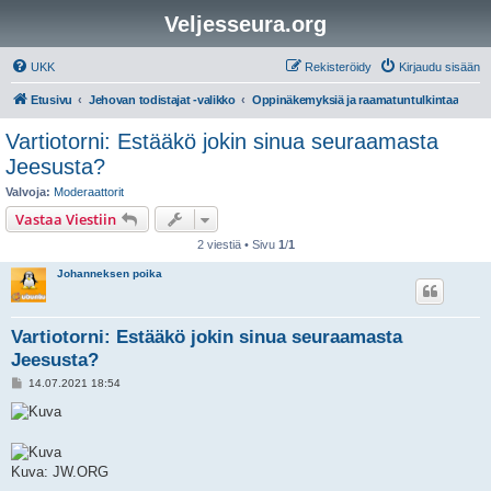
Veljesseura.org
UKK
Rekisteröidy
Kirjaudu sisään
Etusivu
Jehovan todistajat -valikko
Oppinäkemyksiä ja raamatuntulkintaa
Vartiotorni: Estääkö jokin sinua seuraamasta
Jeesusta?
Valvoja:
Moderaattorit
Vastaa Viestiin
2 viestiä • Sivu
1
/
1
Johanneksen poika
Vartiotorni: Estääkö jokin sinua seuraamasta
Jeesusta?
V
14.07.2021 18:54
i
e
s
t
i
Kuva: JW.ORG