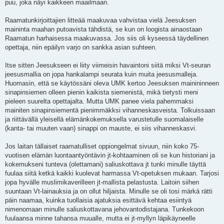
puu, joka näyi kaikkeen maailmaan.
Raamatunkirjoittajien litteää maakuvaa vahvistaa vielä Jeesuksen
maininta maahan putoavista tähdistä, se kun on loogista ainaostaan
Raamatun harhaisessa maakuvassa. Jos siis oli kyseessä täydellinen
opettaja, niin epäilyn varjo on sankka asian suhteen.
Itse sitten Jeesukseen ei liity viimeisin havaintoni siitä miksi Vt-seuran
jeesusmallia on jopa hankalampi seurata kuin muita jeesusmalleja.
Huomasin, että se käytössäni oleva UMK kertoo Jeesuksen mainininneen
sinapinsiemen olleen pienin kaikista siemenistä, mikä tietysti meni
pieleen suurelta opettajalta. Mutta UMK panee viela pahemmaksi
mainiten sinapinsiementä pienimmäkksi vihanneskasveista. Tolkuissaan
ja riittävällä yleisellä elämänkokemuksella varustetulle suomalaiselle
(kanta- tai muuten vaan) sinappi on mauste, ei siis vihanneskasvi.
Jos laitan tällaiset raamatulliset oppiongelmat sivuun, niin koko 75-
vuotisen elämän luontaantyöntävin jt-kohtaaminen oli se kun historiani ja
kokemukseni tunteva (olettamani) saliuskottava jt tunki minulle täyttä
fuulaa siitä ketkä kaikki kuolevat harmassa Vt-opetuksen mukaan. Tarjosi
jopa hyvälle muslimikaverilleen jt-mallista pelastusta. Laitoin siihen
suuntaan Vt-lainauksia ja on ollut hiljaista. Minulle se oli tosi märkä rätti
päin naamaa, kuinka tuollaisia ajatuksia esittävä kehtaa esiintyä
nimenomaan minulle saliuskottavana jehovantodistajana. Tunkekoon
fuulaansa minne tahansa muualle, mutta ei jt-myllyn läpikäyneelle