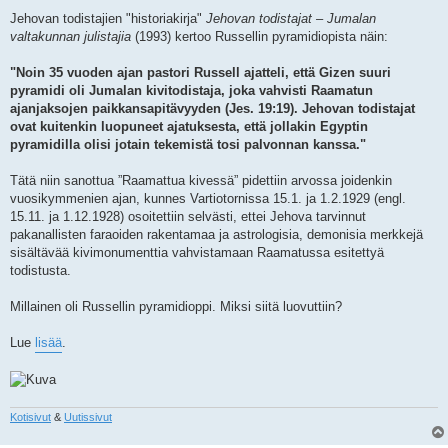
Jehovan todistajien "historiakirja"
Jehovan todistajat – Jumalan
valtakunnan julistajia
(1993) kertoo Russellin pyramidiopista näin:
"Noin 35 vuoden ajan pastori Russell ajatteli, että Gizen suuri
pyramidi oli Jumalan kivitodistaja, joka vahvisti Raamatun
ajanjaksojen paikkansapitävyyden (Jes. 19:19). Jehovan todistajat
ovat kuitenkin luopuneet ajatuksesta, että jollakin Egyptin
pyramidilla olisi jotain tekemistä tosi palvonnan kanssa."
Tätä niin sanottua ”Raamattua kivessä” pidettiin arvossa joidenkin
vuosikymmenien ajan, kunnes Vartiotornissa 15.1. ja 1.2.1929 (engl.
15.11. ja 1.12.1928) osoitettiin selvästi, ettei Jehova tarvinnut
pakanallisten faraoiden rakentamaa ja astrologisia, demonisia merkkejä
sisältävää kivimonumenttia vahvistamaan Raamatussa esitettyä
todistusta.
Millainen oli Russellin pyramidioppi. Miksi siitä luovuttiin?
Lue
lisää
.
Kotisivut
&
Uutissivut