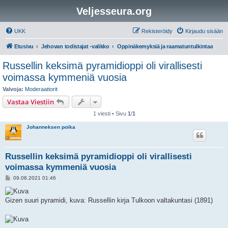
Veljesseura.org
UKK
Rekisteröidy
Kirjaudu sisään
Etusivu
Jehovan todistajat -valikko
Oppinäkemyksiä ja raamatuntulkintaa
Russellin keksimä pyramidioppi oli virallisesti
voimassa kymmeniä vuosia
Valvoja:
Moderaattorit
Vastaa Viestiin
1 viesti • Sivu
1
/
1
Johanneksen poika
Russellin keksimä pyramidioppi oli virallisesti
voimassa kymmeniä vuosia
V
09.08.2021 01:46
i
e
s
Gizen suuri pyramidi, kuva: Russellin kirja Tulkoon valtakuntasi (1891)
t
i