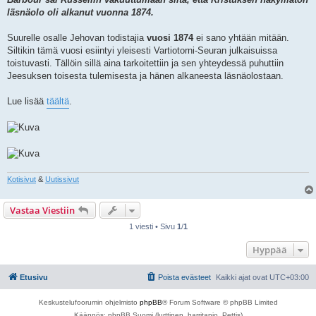
läsnäolo oli alkanut vuonna 1874.
Suurelle osalle Jehovan todistajia
vuosi 1874
ei sano yhtään mitään.
Siltikin tämä vuosi esiintyi yleisesti Vartiotorni-Seuran julkaisuissa
toistuvasti. Tällöin sillä aina tarkoitettiin ja sen yhteydessä puhuttiin
Jeesuksen toisesta tulemisesta ja hänen alkaneesta läsnäolostaan.
Lue lisää
täältä
.
Kotisivut
&
Uutissivut
Vastaa Viestiin
1 viesti • Sivu
1
/
1
Hyppää
Etusivu
Poista evästeet
Kaikki ajat ovat
UTC+03:00
Keskustelufoorumin ohjelmisto
phpBB
® Forum Software © phpBB Limited
Käännös: phpBB Suomi (lurttinen, harritapio, Pettis)