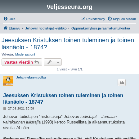
Veljesseura.org
UKK
Rekisteröidy
Kirjaudu sisään
Etusivu
Jehovan todistajat -valikko
Oppinäkemyksiä ja raamatuntulkintaa
Jeesuksen Kristuksen toinen tuleminen ja toinen
läsnäolo - 1874?
Valvoja:
Moderaattorit
Vastaa Viestiin
1 viesti • Sivu
1
/
1
Johanneksen poika
Jeesuksen Kristuksen toinen tuleminen ja toinen
läsnäolo - 1874?
V
27.08.2021 15:59
i
e
Jehovan todistajien "historiakirja"
Jehovan todistajat – Jumalan
s
valtakunnan julistajia
(1993) kertoo Russellista ja aikaennustuksista
t
i
sivulla 74 näin:
Barbour sai Russellin vakuuttumaan siitä, että Kristuksen näkymätön