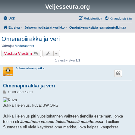
Veljesseura.org
UKK
Rekisteröidy
Kirjaudu sisään
Etusivu
Jehovan todistajat -valikko
Oppinäkemyksiä ja raamatuntulkintaa
Omenapiirakka ja veri
Valvoja:
Moderaattorit
Vastaa Viestiin
1 viesti • Sivu
1
/
1
Johanneksen poika
Omenapiirakka ja veri
V
15.09.2021 19:51
i
e
s
Jukka Helenius, kuva: JW.ORG
t
i
Jukka Helenius piti vuosituhannen vaihteen tienoilla esitelmän, jonka
teema oli
Jumalinen viisaus tieteellisessä maailmassa
. Tuolloin
Suomessa oli vielä käytössä oma markka, joka kelpasi kaupoissa.