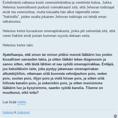
Esitelmästä valtaosa koski verensiirtokieltoa ja veretöntä hoitoa. Jukka
Helenius luonnollisesti puolusti voimakkaasti sitä, että Jehovan todistajat
eivät ota verensiirtoa, mutta toisaalta hän alkoi näperrellä veren
"fraktioilla", joiden osalta jokainen Jehovan todistaja voi tehdä oman
ratkaisunsa.
Helenius kertoi kuvauksen omenapiirakasta, jonka piti selventää sitä, että
veren fraktiot eivät jostain kumman syystä olekaan verta.
Helenius kertoi näin:
Ajatellaanpa, että sinun tai minun pitäisi mennä lääkärin luo jonkin
kiusallisen sairauden takia, ja sitten lääkäri tekee diagnoosin ja
sanoo sitten, että
tästä lähtien et saa syödä omenapiirakkaa
. Entäpä,
jos keksittäisiin laite, joka pystyy jakamaan omenapiirakan
alkutekijöihin, ottamaan siitä kuoresta vehnäjauhon pois, veden
pois, suolan pois, öljyn pois ja vielä hiivan pois, ja sitten siitä
hillosta kanelin pois, ja sokerinkin pois, ja sitten menisimme
lääkärin luo ja kysyisimme,
saanko syödä kanelia
. Tilanne on
muuttunut, eikö totta?
Lue lisää
täältä
.
Kotisivut
&
Uutissivut