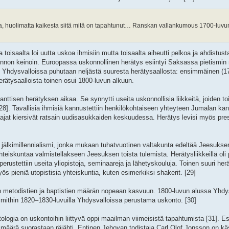
 huolimatta kaikesta siitä mitä on tapahtunut… Ranskan vallankumous 1700-luvun
a toisaalta loi uutta uskoa ihmisiin mutta toisaalta aiheutti pelkoa ja ahdistus
uskonnon keinoin. Euroopassa uskonnollinen herätys esiintyi Saksassa pietismi
. Yhdysvalloissa puhutaan neljästä suuresta herätysaallosta: ensimmäinen (1
rätysaalloista toinen osui 1800-luvun alkuun.
nttisen herätyksen aikaa. Se synnytti useita uskonnollisia liikkeitä, joiden to
. Tavallisia ihmisiä kannustettiin henkilökohtaiseen yhteyteen Jumalan kan
aajat kiersivät ratsain uudisasukkaiden keskuudessa. Herätys levisi myös pres
a jälkimillennialismi, jonka mukaan tuhatvuotinen valtakunta edeltää Jeesuksen
hteiskuntaa valmistellakseen Jeesuksen toista tulemista. Herätysliikkeillä oli 
rustettiin useita yliopistoja, seminaareja ja lähetyskouluja. Toinen suuri herä
yös pieniä utopistisia yhteiskuntia, kuten esimerkiksi shakerit. [29]
n metodistien ja baptistien määrän nopeaan kasvuun. 1800-luvun alussa Yhdy
thin 1820–1830-luvuilla Yhdysvalloissa perustama uskonto. [30]
logia on uskontoihin liittyvä oppi maailman viimeisistä tapahtumista [31]. Es
 määrä suorastaan räjähti. Entinen Jehovan todistaja Carl Olof Jonsson on käsit