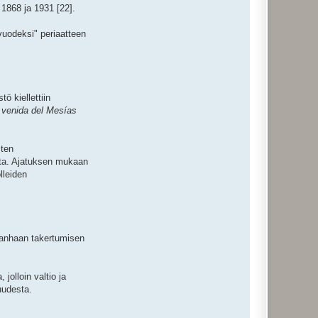
1868 ja 1931 [22].
vuodeksi" periaatteen
ö kiellettiin
 venida del Mesías
sten
sta. Ajatuksen mukaan
lleiden
 vanhaan takertumisen
jolloin valtio ja
uudesta.