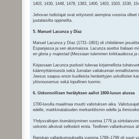
1403, 1430, 1448, 1478, 1383, 1400, 1403, 1503, 1530, 154
Jehovan todistajat ovat erityisesti aiempina vuosina olleet
juutalaisilta oppineilta.
5. Manuel Lacunza y Díaz
Manuel Lacunza y Díaz (1731–1801) oli chileläinen jesuiitt
Espanjassa ja sen alusmaissa. Lacunza asettui Italiaan mi
en gloria y majestad
(
Messiaan tuleminen kirkkaudessa ja
Kirjassaan Lacunza puolusti tulevaa kirjaimellista tuhatvuoti
käännyttämisestä sekä Jumalan valtakunnan ennallistamis
Jeesus saapuu ensin kuolleista herätettyjen uskollisten ka
ylösnousemus sekä lopullinen tuomio.
6. Uskonnollisen herätyksen aallot 1800-luvun alussa
1700-luvulla maailmaa muutti valistuksen aika. Valistusajat
edelle, markkinatalouden merkantilismin edelle ja ihmisoikeu
Yhdysvaltojen itsenäistyminen vuonna 1776 ja siirtolaisvirra
uskonto alkoivat selkeästi erota. Teollinen vallankumous al
Ranskan vallankumouksella vuosina 1789–1799 oli suuri vaiku