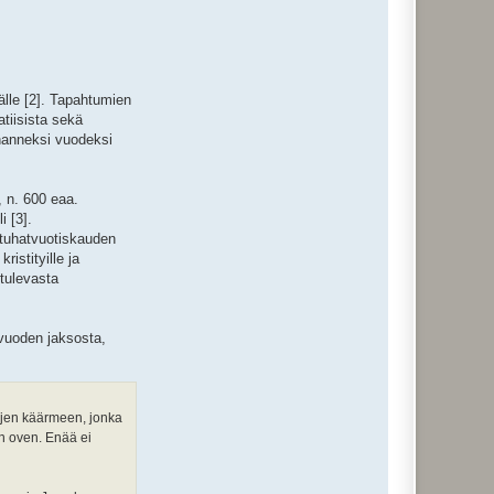
älle [2]. Tapahtumien
atiisista sekä
uhanneksi vuodeksi
, n. 600 eaa.
i [3].
n tuhatvuotiskauden
ristityille ja
tulevasta
vuoden jaksosta,
kojen käärmeen, jonka
en oven. Enää ei