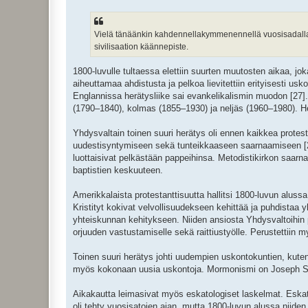
Vielä tänäänkin kahdennellakymmenennellä vuosisadalla,
sivilisaation käännepiste.
1800-luvulle tultaessa elettiin suurten muutosten aikaa, jok
aiheuttamaa ahdistusta ja pelkoa lievitettiin erityisesti 
Englannissa herätysliike sai evankelikalismin muodon [27]
(1790–1840), kolmas (1855–1930) ja neljäs (1960–1980). He
Yhdysvaltain toinen suuri herätys oli ennen kaikkea protesta
uudestisyntymiseen sekä tunteikkaaseen saarnaamiseen [28]
luottaisivat pelkästään pappeihinsa. Metodistikirkon saarn
baptistien keskuuteen.
Amerikkalaista protestanttisuutta hallitsi 1800-luvun aluss
Kristityt kokivat velvollisuudekseen kehittää ja puhdistaa y
yhteiskunnan kehitykseen. Niiden ansiosta Yhdysvaltoihin pe
orjuuden vastustamiselle sekä raittiustyölle. Perustettiin m
Toinen suuri herätys johti uudempien uskontokuntien, kute
myös kokonaan uusia uskontoja. Mormonismi on Joseph Smi
Aikakautta leimasivat myös eskatologiset laskelmat. Eskato
oli tehty vuosisatojen ajan, mutta 1800-luvun alussa niiden