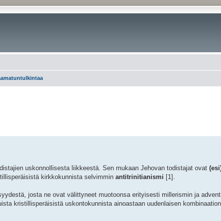
aamatuntulkintaa
odistajien uskonnollisesta liikkeestä. Sen mukaan Jehovan todistajat ovat
(esi
tillisperäisistä kirkkokunnista selvimmin
antitrinitianismi
[1].
syydestä, josta ne ovat välittyneet muotoonsa erityisesti millerismin ja advent
uista kristillisperäisistä uskontokunnista ainoastaan uudenlaisen kombinaati