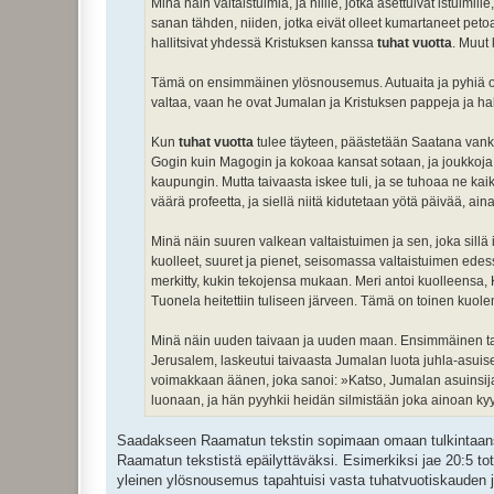
Minä näin valtaistuimia, ja niille, jotka asettuivat istuimi
sanan tähden, niiden, jotka eivät olleet kumartaneet peto
hallitsivat yhdessä Kristuksen kanssa
tuhat vuotta
. Muut 
Tämä on ensimmäinen ylösnousemus. Autuaita ja pyhiä ova
valtaa, vaan he ovat Jumalan ja Kristuksen pappeja ja ha
Kun
tuhat vuotta
tulee täyteen, päästetään Saatana vankil
Gogin kuin Magogin ja kokoaa kansat sotaan, ja joukkoja 
kaupungin. Mutta taivaasta iskee tuli, ja se tuhoaa ne ka
väärä profeetta, ja siellä niitä kidutetaan yötä päivää, aina 
Minä näin suuren valkean valtaistuimen ja sen, joka sillä
kuolleet, suuret ja pienet, seisomassa valtaistuimen edessä.
merkitty, kukin tekojensa mukaan. Meri antoi kuolleensa,
Tuonela heitettiin tuliseen järveen. Tämä on toinen kuolema
Minä näin uuden taivaan ja uuden maan. Ensimmäinen tai
Jerusalem, laskeutui taivaasta Jumalan luota juhla-asuise
voimakkaan äänen, joka sanoi: »Katso, Jumalan asuinsija
luonaan, ja hän pyyhkii heidän silmistään joka ainoan kyy
Saadakseen Raamatun tekstin sopimaan omaan tulkintaansa
Raamatun tekstistä epäilyttäväksi. Esimerkiksi jae 20:5 to
yleinen ylösnousemus tapahtuisi vasta tuhatvuotiskauden jä