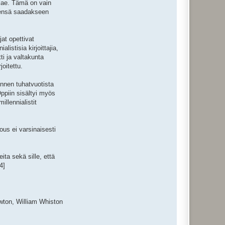
 jae. Tämä on vain
eensä saadakseen
jat opettivat
istisia kirjoittajia,
i ja valtakunta
oitettu.
ennen tuhatvuotista
Oppiin sisältyi myös
llennialistit
us ei varsinaisesti
ita sekä sille, että
4]
ewton, William Whiston