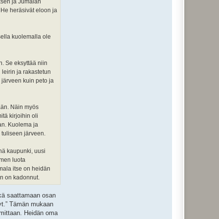
tuksen ja Jumalan
 He heräsivät eloon ja
ella kuolemalla ole
n. Se eksyttää niin
eirin ja rakastetun
 järveen kuin peto ja
kään. Näin myös
tä kirjoihin oli
aan. Kuolema ja
 tuliseen järveen.
hä kaupunki, uusi
imen luota
mala itse on heidän
nen on kadonnut.
ekä saattamaan osan
ynyt.” Tämän mukaan
n mittaan. Heidän oma