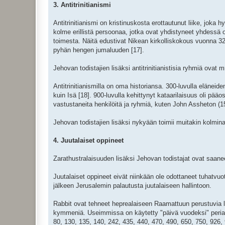
3. Antitrinitianismi
Antitrinitianismi on kristinuskosta erottautunut liike, jok
kolme erillistä persoonaa, jotka ovat yhdistyneet yhdessä o
toimesta. Näitä edustivat Nikean kirkolliskokous vuonna 32
pyhän hengen jumaluuden [17].
Jehovan todistajien lisäksi antitrinitianistisia ryhmiä ovat
Antitrinitianismilla on oma historiansa. 300-luvulla elänei
kuin Isä [18]. 900-luvulla kehittynyt kataarilaisuus oli pää
vastustaneita henkilöitä ja ryhmiä, kuten John Assheton (15
Jehovan todistajien lisäksi nykyään toimii muitakin kolmina
4. Juutalaiset oppineet
Zarathustralaisuuden lisäksi Jehovan todistajat ovat saaneet 
Juutalaiset oppineet eivät niinkään ole odottaneet tuhatv
jälkeen Jerusalemin palautusta juutalaiseen hallintoon.
Rabbit ovat tehneet heprealaiseen Raamattuun perustuvia l
kymmeniä. Useimmissa on käytetty "päivä vuodeksi" periaat
80, 130, 135, 140, 242, 435, 440, 470, 490, 650, 750, 926