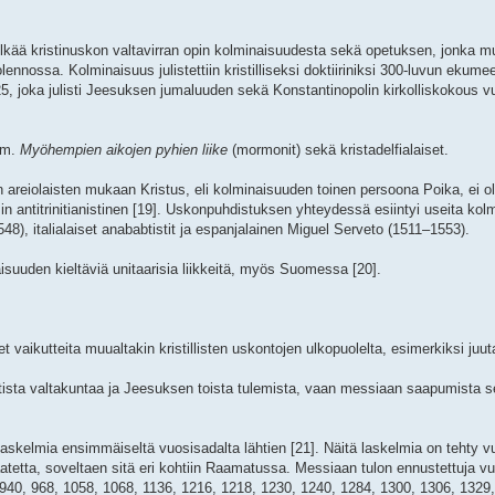
a hylkää kristinuskon valtavirran opin kolminaisuudesta sekä opetuksen, jonka
lennossa. Kolminaisuus julistettiin kristilliseksi doktiiriniksi 300-luvun ekum
5, joka julisti Jeesuksen jumaluuden sekä Konstantinopolin kirkolliskokous vu
 mm.
Myöhempien aikojen pyhien liike
(mormonit) sekä kristadelfialaiset.
den areiolaisten mukaan Kristus, eli kolminaisuuden toinen persoona Poika, ei 
osin antitrinitianistinen [19]. Uskonpuhdistuksen yhteydessä esiintyi useita kol
48), italialaiset anababtistit ja espanjalainen Miguel Serveto (1511–1553).
isuuden kieltäviä unitaarisia liikkeitä, myös Suomessa [20].
vaikutteita muualtakin kristillisten uskontojen ulkopuolelta, esimerkiksi juutal
uotista valtakuntaa ja Jeesuksen toista tulemista, vaan messiaan saapumista 
askelmia ensimmäiseltä vuosisadalta lähtien [21]. Näitä laskelmia on tehty v
etta, soveltaen sitä eri kohtiin Raamatussa. Messiaan tulon ennustettuja vu
, 940, 968, 1058, 1068, 1136, 1216, 1218, 1230, 1240, 1284, 1300, 1306, 1329