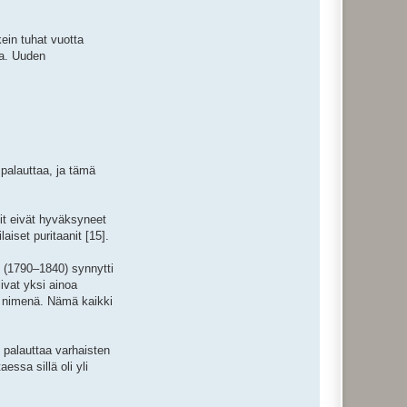
kein tuhat vuotta
ta. Uuden
 palauttaa, ja tämä
tit eivät hyväksyneet
iset puritaanit [15].
n (1790–1840) synnytti
livat yksi ainoa
 nimenä. Nämä kaikki
si palauttaa varhaisten
essa sillä oli yli