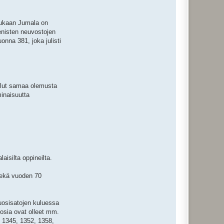
 mukaan Jumala on
eenisten neuvostojen
onna 381, joka julisti
ollut samaa olemusta
minaisuutta
aisilta oppineilta.
sekä vuoden 70
uosisatojen kuluessa
osia ovat olleet mm.
, 1345, 1352, 1358,