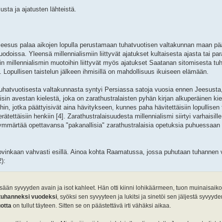
sta ja ajatusten lähteistä.
ttä Jeesus palaa aikojen lopulla perustamaan tuhatvuotisen valtakunnan maan pä
uodoissa. Yleensä millennialismiin liittyvät ajatukset kultaisesta ajasta tai par
kin millennialismin muotoihin liittyvät myös ajatukset Saatanan sitomisesta t
 Lopullisen taistelun jälkeen ihmisillä on mahdollisuus ikuiseen elämään.
 tuhatvuotisesta valtakunnasta syntyi Persiassa satoja vuosia ennen Jeesusta
isin avestan kielestä, joka on zarathustralaisten pyhän kirjan alkuperäinen kiel
ihin, jotka päättyisivät aina hävitykseen, kunnes paha hävitettäisiin lopullise
ätettäisiin henkiin [4]. Zarathustralaisuudesta millennialismi siirtyi varhaisille k
ymmärtää opettavansa "pakanallisia" zarathustralaisia opetuksia puhuessaan 
ovinkaan vahvasti esillä. Ainoa kohta Raamatussa, jossa puhutaan tuhannen 
):
dessään syvyyden avain ja isot kahleet. Hän otti kiinni lohikäärmeen, tuon muinaisai
tuhanneksi vuodeksi
, syöksi sen syvyyteen ja lukitsi ja sinetöi sen jäljestä syvyyd
uotta
on tullut täyteen. Sitten se on päästettävä irti vähäksi aikaa.