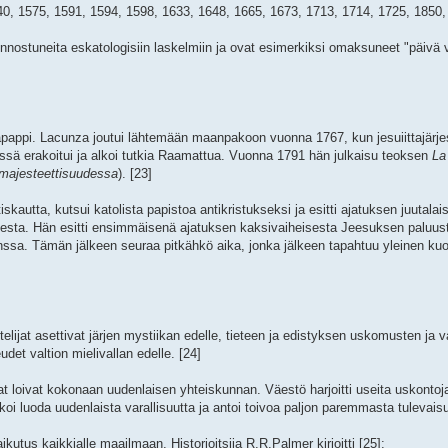
0, 1575, 1591, 1594, 1598, 1633, 1648, 1665, 1673, 1713, 1714, 1725, 1850, 
 innostuneita eskatologisiin laskelmiin ja ovat esimerkiksi omaksuneet "päivä 
apappi. Lacunza joutui lähtemään maanpakoon vuonna 1767, kun jesuiittajärjest
ssä erakoitui ja alkoi tutkia Raamattua. Vuonna 1791 hän julkaisu teoksen
La
 majesteettisuudessa
). [23]
skautta, kutsui katolista papistoa antikristukseksi ja esitti ajatuksen juutalai
esta. Hän esitti ensimmäisenä ajatuksen kaksivaiheisesta Jeesuksen paluu
nssa. Tämän jälkeen seuraa pitkähkö aika, jonka jälkeen tapahtuu yleinen kuo
telijat asettivat järjen mystiikan edelle, tieteen ja edistyksen uskomusten ja
det valtion mielivallan edelle. [24]
t loivat kokonaan uudenlaisen yhteiskunnan. Väestö harjoitti useita uskontoja, 
koi luoda uudenlaista varallisuutta ja antoi toivoa paljon paremmasta tulevais
tus kaikkialle maailmaan. Historioitsija R.R.Palmer kirjoitti [25]: