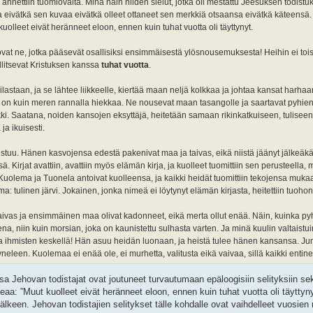
lle, annettiin tuomiovalta. Minä näin niiden sielut, jotka oli mestattu Jeesuksen todis
a eivätkä sen kuvaa eivätkä olleet ottaneet sen merkkiä otsaansa eivätkä käteensä.
kuolleet eivät heränneet eloon, ennen kuin tuhat vuotta oli täyttynyt.
t ne, jotka pääsevät osallisiksi ensimmäisestä ylösnousemuksesta! Heihin ei tois
llitsevat Kristuksen kanssa
tuhat vuotta
.
astaan, ja se lähtee liikkeelle, kiertää maan neljä kolkkaa ja johtaa kansat harhaa
on kuin meren rannalla hiekkaa. Ne nousevat maan tasangolle ja saartavat pyhien l
ikki. Saatana, noiden kansojen eksyttäjä, heitetään samaan rikinkatkuiseen, tuliseen
ja ikuisesti.
 istuu. Hänen kasvojensa edestä pakenivat maa ja taivas, eikä niistä jäänyt jälkeä
 Kirjat avattiin, avattiin myös elämän kirja, ja kuolleet tuomittiin sen perusteella, mi
 Kuolema ja Tuonela antoivat kuolleensa, ja kaikki heidät tuomittiin tekojensa muk
: tulinen järvi. Jokainen, jonka nimeä ei löytynyt elämän kirjasta, heitettiin tuohon
vas ja ensimmäinen maa olivat kadonneet, eikä merta ollut enää. Näin, kuinka py
na, niin kuin morsian, joka on kaunistettu sulhasta varten. Ja minä kuulin valtaistu
 ihmisten keskellä! Hän asuu heidän luonaan, ja heistä tulee hänen kansansa. Ju
neleen. Kuolemaa ei enää ole, ei murhetta, valitusta eikä vaivaa, sillä kaikki enti
 Jehovan todistajat ovat joutuneet turvautumaan epäloogisiin selityksiin s
teaa: ”Muut kuolleet eivät heränneet eloon, ennen kuin tuhat vuotta oli täytt
lkeen. Jehovan todistajien selitykset tälle kohdalle ovat vaihdelleet vuosie