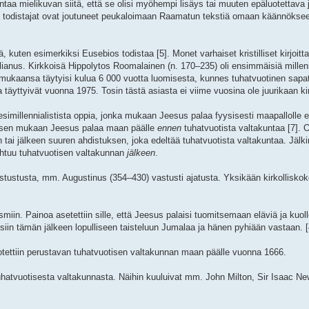
taa mielikuvan siitä, että se olisi myöhempi lisäys tai muuten epäluotettava
an todistajat ovat joutuneet peukaloimaan Raamatun tekstiä omaan käännöks
, kuten esimerkiksi Eusebios todistaa [5]. Monet varhaiset kristilliset kirjoitta
lianus. Kirkkoisä Hippolytos Roomalainen (n. 170–235) oli ensimmäisiä millennial
 mukaansa täytyisi kulua 6 000 vuotta luomisesta, kunnes tuhatvuotinen sapatt
täyttyivät vuonna 1975. Tosin tästä asiasta ei viime vuosina ole juurikaan kirj
i esimillennialistista oppia, jonka mukaan Jeesus palaa fyysisesti maapallolle 
ka sen mukaan Jeesus palaa maan päälle
ennen
tuhatvuotista valtakuntaa [7]. 
ai jälkeen suuren ahdistuksen, joka edeltää tuhatvuotista valtakuntaa. Jälkimi
ahtuu tuhatvuotisen valtakunnan
jälkeen
.
tustusta, mm. Augustinus (354–430) vastusti ajatusta. Yksikään kirkolliskoko
miin. Painoa asetettiin sille, että Jeesus palaisi tuomitsemaan eläviä ja kuolle
isiin tämän jälkeen lopulliseen taisteluun Jumalaa ja hänen pyhiään vastaan. [
tettiin perustavan tuhatvuotisen valtakunnan maan päälle vuonna 1666.
a tuhatvuotisesta valtakunnasta. Näihin kuuluivat mm. John Milton, Sir Isaac N