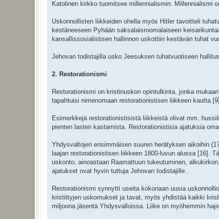
Katolinen kirkko tuomitsee millennialismin. Millennialismi
Uskonnollisten liikkeiden ohella myös Hitler tavoitteli tuha
kestäneeseen Pyhään saksalaisroomalaiseen keisarikuntaa
kansallissosialistisen hallinnon uskottiin kestävän tuhat vu
Jehovan todistajilla usko Jeesuksen tuhatvuotiseen hallit
2. Restorationismi
Restorationismi on kristinuskon opintulkinta, jonka mukaan a
tapahtuisi nimenomaan restorationistisen liikkeen kautta [9
Esimerkkejä restorationistisistä liikkeistä olivat mm. hussil
pienten lasten kastamista. Restorationistisia ajatuksia oma
Yhdysvaltojen ensimmäisen suuren herätyksen aikoihin (173
laajan restorationistisen liikkeen 1800-luvun alussa [16]. T
uskonto, ainoastaan Raamattuun tukeutuminen, alkukirko
ajatukset ovat hyvin tuttuja Jehovan todistajille.
Restorationismi synnytti useita kokonaan uusia uskonnollisi
kristittyjen uskomukset ja tavat, myös yhdistää kaikki kristil
miljoona jäsentä Yhdysvalloissa. Liike on myöhemmin hajon