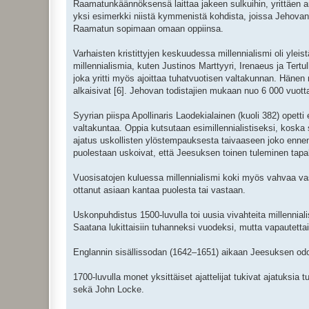
Raamatunkäännöksensä laittaa jakeen sulkuihin, yrittäen an
yksi esimerkki niistä kymmenistä kohdista, joissa Jehov
Raamatun sopimaan omaan oppiinsa.
Varhaisten kristittyjen keskuudessa millennialismi oli yleistä
millennialismia, kuten Justinos Marttyyri, Irenaeus ja Tertul
joka yritti myös ajoittaa tuhatvuotisen valtakunnan. Hänen
alkaisivat [6]. Jehovan todistajien mukaan nuo 6 000 vuotta 
Syyrian piispa Apollinaris Laodekialainen (kuoli 382) opett
valtakuntaa. Oppia kutsutaan esimillennialistiseksi, kos
ajatus uskollisten ylöstempauksesta taivaaseen joko ennen t
puolestaan uskoivat, että Jeesuksen toinen tuleminen tap
Vuosisatojen kuluessa millennialismi koki myös vahvaa vas
ottanut asiaan kantaa puolesta tai vastaan.
Uskonpuhdistus 1500-luvulla toi uusia vivahteita millennialis
Saatana lukittaisiin tuhanneksi vuodeksi, mutta vapautetta
Englannin sisällissodan (1642–1651) aikaan Jeesuksen odo
1700-luvulla monet yksittäiset ajattelijat tukivat ajatuksi
sekä John Locke.