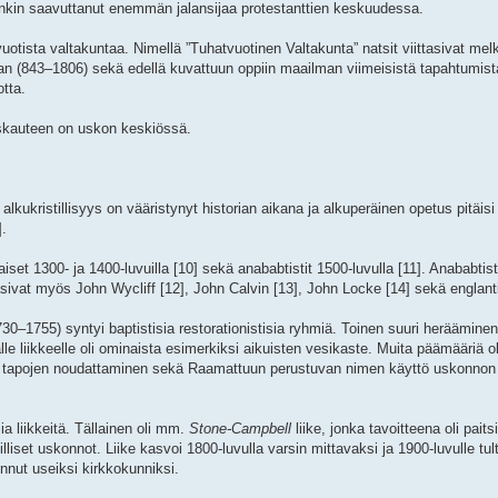
 onkin saavuttanut enemmän jalansijaa protestanttien keskuudessa.
tvuotista valtakuntaa. Nimellä ”Tuhatvuotinen Valtakunta” natsit viittasivat mel
n (843–1806) sekä edellä kuvattuun oppiin maailman viimeisistä tapahtumis
otta.
uskauteen on uskon keskiössä.
lkukristillisyys on vääristynyt historian aikana ja alkuperäinen opetus pitäisi
].
aiset 1300- ja 1400-luvuilla [10] sekä anababtistit 1500-luvulla [11]. Anababtis
sivat myös John Wycliff [12], John Calvin [13], John Locke [14] sekä englantila
0–1755) syntyi baptistisia restorationistisia ryhmiä. Toinen suuri heräämine
älle liikkeelle oli ominaista esimerkiksi aikuisten vesikaste. Muita päämääriä o
n tapojen noudattaminen sekä Raamattuun perustuvan nimen käyttö uskonnon
a liikkeitä. Tällainen oli mm.
Stone-Campbell
liike, jonka tavoitteena oli pait
liset uskonnot. Liike kasvoi 1800-luvulla varsin mittavaksi ja 1900-luvulle tulta
nut useiksi kirkkokunniksi.