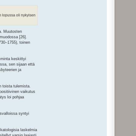
 lopussa oli nykyisen
ta. Muutosten
n muodossa [26].
730–1755), toinen
iminta keskittyi
ssa, sen sijaan että
byteerien ja
 toista tulemista.
positiivinen vaikutus
tys loi pohjaa
svalloissa syntyi
katologisia laskelmia
ellyt varsin laajasti