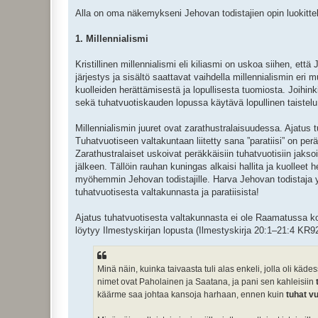
Alla on oma näkemykseni Jehovan todistajien opin luokittelu
1. Millennialismi
Kristillinen millennialismi eli kiliasmi on uskoa siihen, e
järjestys ja sisältö saattavat vaihdella millennialismin eri m
kuolleiden herättämisestä ja lopullisesta tuomiosta. Joihin
sekä tuhatvuotiskauden lopussa käytävä lopullinen taistelu.
Millennialismin juuret ovat zarathustralaisuudessa. Ajatus
Tuhatvuotiseen valtakuntaan liitetty sana ”paratiisi” on perä
Zarathustralaiset uskoivat peräkkäisiin tuhatvuotisiin jakso
jälkeen. Tällöin rauhan kuningas alkaisi hallita ja kuolleet her
myöhemmin Jehovan todistajille. Harva Jehovan todistaja 
tuhatvuotisesta valtakunnasta ja paratiisista!
Ajatus tuhatvuotisesta valtakunnasta ei ole Raamatussa k
löytyy Ilmestyskirjan lopusta (Ilmestyskirja 20:1–21:4 KR92
Minä näin, kuinka taivaasta tuli alas enkeli, jolla oli kä
nimet ovat Paholainen ja Saatana, ja pani sen kahleisiin
käärme saa johtaa kansoja harhaan, ennen kuin
tuhat v