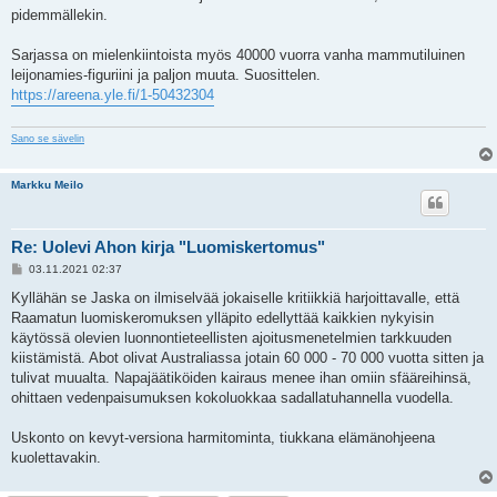
pidemmällekin.
Sarjassa on mielenkiintoista myös 40000 vuorra vanha mammutiluinen
leijonamies-figuriini ja paljon muuta. Suosittelen.
https://areena.yle.fi/1-50432304
Sano se sävelin
Markku Meilo
Re: Uolevi Ahon kirja "Luomiskertomus"
V
03.11.2021 02:37
i
e
Kyllähän se Jaska on ilmiselvää jokaiselle kritiikkiä harjoittavalle, että
s
Raamatun luomiskeromuksen ylläpito edellyttää kaikkien nykyisin
t
i
käytössä olevien luonnontieteellisten ajoitusmenetelmien tarkkuuden
kiistämistä. Abot olivat Australiassa jotain 60 000 - 70 000 vuotta sitten ja
tulivat muualta. Napajäätiköiden kairaus menee ihan omiin sfääreihinsä,
ohittaen vedenpaisumuksen kokoluokkaa sadallatuhannella vuodella.
Uskonto on kevyt-versiona harmitominta, tiukkana elämänohjeena
kuolettavakin.