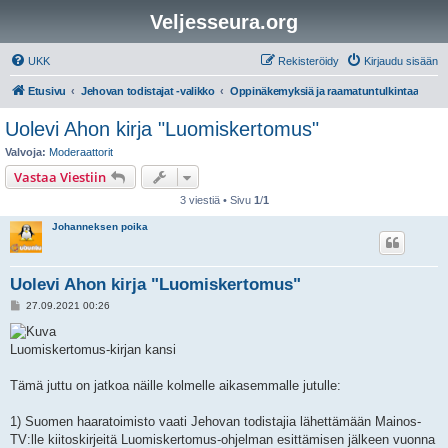
Veljesseura.org
UKK
Rekisteröidy
Kirjaudu sisään
Etusivu
Jehovan todistajat -valikko
Oppinäkemyksiä ja raamatuntulkintaa
Uolevi Ahon kirja "Luomiskertomus"
Valvoja:
Moderaattorit
Vastaa Viestiin
3 viestiä • Sivu
1
/
1
Johanneksen poika
Uolevi Ahon kirja "Luomiskertomus"
V
27.09.2021 00:26
i
e
s
Luomiskertomus-kirjan kansi
t
i
Tämä juttu on jatkoa näille kolmelle aikasemmalle jutulle:
1) Suomen haaratoimisto vaati Jehovan todistajia lähettämään Mainos-
TV:lle kiitoskirjeitä Luomiskertomus-ohjelman esittämisen jälkeen vuonna