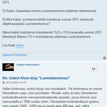
1971
2) Kauko Saarentaus kertoo Luomiskertomus-ohjelman tekemisestä
3) Mitä Katso- ja Antenni-lehdet kirjoittivat vuonna 1971 esitetystä
ohjelmasarjasta Luomiskertomus?
Nämä kaikki kirjoitukset käsittelevät YLE:n TV1-kanavalla vuonna 1971
lähetettyä Mainos-TV:n kustantamaa ohjelmaa Luomiskertomus.
Lue lisää
täältä
.
Kotisivut
&
Uutissivut
Jaakko Ahvenainen
Re: Uolevi Ahon kirja "Luomiskertomus"
V
05.10.2021 14:47
i
e
Vallan kiintoisaa, mutta löytyy sitä muualtakin. Yle Areenassa on mainio
s
hirtoriallinen sarja, jota suosittelen. Minulle uutta oli tieto Olmeekkien
t
i
korkeakulttuurista mesoamerikkalaiselta alueelta, jossa ihmisiä asui
varmuudella jo 7500 vuotta sitten. Olmeekkien korkeakulttuuri ajoittuu
noin vuosiin 1500 - 1200 eaa ja tuosta aina 400 eaa. asti, ehkä