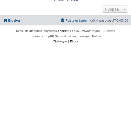
Hyppää
Etusivu
Poista evästeet
Kaikki ajat ovat
UTC+03:00
Keskustelufoorumin ohjelmisto
phpBB
® Forum Software © phpBB Limited
Käännös: phpBB Suomi (lurttinen, harritapio, Pettis)
Yksityisyys
|
Ehdot