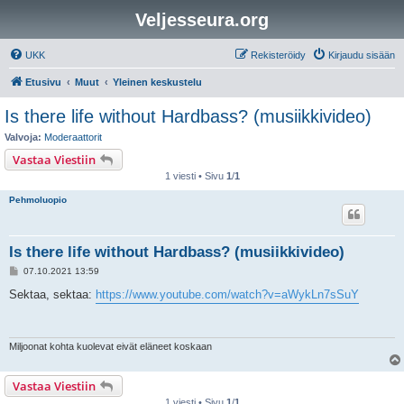
Veljesseura.org
UKK
Rekisteröidy
Kirjaudu sisään
Etusivu
Muut
Yleinen keskustelu
Is there life without Hardbass? (musiikkivideo)
Valvoja:
Moderaattorit
Vastaa Viestiin
1 viesti • Sivu
1
/
1
Pehmoluopio
Is there life without Hardbass? (musiikkivideo)
V
07.10.2021 13:59
i
e
Sektaa, sektaa:
https://www.youtube.com/watch?v=aWykLn7sSuY
s
t
i
Miljoonat kohta kuolevat eivät eläneet koskaan
Vastaa Viestiin
1 viesti • Sivu
1
/
1