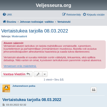
Veljesseura.org
UKK
Rekisteröidy
Kirjaudu sisään
Etusivu
Jehovan todistajat -valikko
Vertaistuki
Vertaistukea tarjolla 08.03.2022
Valvoja:
Moderaattorit
Alueen säännöt
Vertaistuki-alueen tarkoitus on tarjota mahdollisuus vertaistuelle, sanomisen,
kuuntelemisen ja parhaimmillaan ymmärtämisen muodossa. Alueella voit avautua
jehovantodistajuuden aiheuttamista haasteista ja saada tukea tilanteeseesi.
Vertaistuki-alueella ei suvaita minkään sortin väittelyitä, tinkaamisia, eikä opillisia
debatteja. Niitä varten on omat, kyseiseen tarkoitukseen paremmin sopivat alueensa.
Vertaistuen eräs määritelmä.
Vastaa Viestiin
1 viesti • Sivu
1
/
1
Johanneksen poika
Vertaistukea tarjolla 08.03.2022
V
03.03.2022 02:32