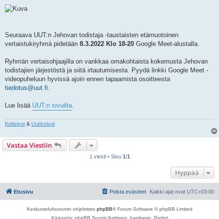
i
e
s
t
i
Seuraava UUT:n Jehovan todistaja -taustaisten etämuotoinen
vertaistukiryhmä pidetään
8.3.2022 Klo 18-20
Google Meet-alustalla.
Ryhmän vertaisohjaajilla on vankkaa omakohtaista kokemusta Jehovan
todistajien järjestöstä ja siitä irtautumisesta. Pyydä linkki Google Meet -
videopuheluun hyvissä ajoin ennen tapaamista osoitteesta
tiedotus@uut.fi
.
Lue lisää
UUT:n sivuilta
.
Kotisivut
&
Uutissivut
Vastaa Viestiin
1 viesti • Sivu
1
/
1
Hyppää
Etusivu
Poista evästeet
Kaikki ajat ovat
UTC+03:00
Keskustelufoorumin ohjelmisto
phpBB
® Forum Software © phpBB Limited
Käännös: phpBB Suomi (lurttinen, harritapio, Pettis)