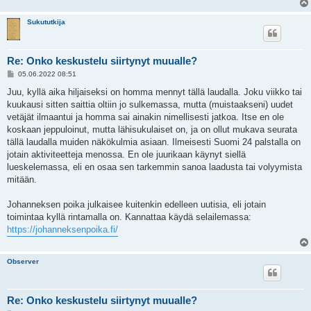
Sukututkija
Re: Onko keskustelu siirtynyt muualle?
V
05.06.2022 08:51
i
e
Juu, kyllä aika hiljaiseksi on homma mennyt tällä laudalla. Joku viikko tai
s
kuukausi sitten saittia oltiin jo sulkemassa, mutta (muistaakseni) uudet
t
i
vetäjät ilmaantui ja homma sai ainakin nimellisesti jatkoa. Itse en ole
koskaan jeppuloinut, mutta lähisukulaiset on, ja on ollut mukava seurata
tällä laudalla muiden näkökulmia asiaan. Ilmeisesti Suomi 24 palstalla on
jotain aktiviteetteja menossa. En ole juurikaan käynyt siellä
lueskelemassa, eli en osaa sen tarkemmin sanoa laadusta tai volyymista
mitään.
Johanneksen poika julkaisee kuitenkin edelleen uutisia, eli jotain
toimintaa kyllä rintamalla on. Kannattaa käydä selailemassa:
https://johanneksenpoika.fi/
Observer
Re: Onko keskustelu siirtynyt muualle?