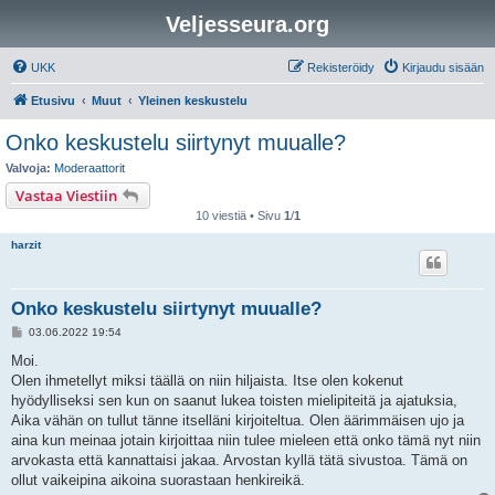
Veljesseura.org
UKK
Rekisteröidy
Kirjaudu sisään
Etusivu
Muut
Yleinen keskustelu
Onko keskustelu siirtynyt muualle?
Valvoja:
Moderaattorit
Vastaa Viestiin
10 viestiä • Sivu
1
/
1
harzit
Onko keskustelu siirtynyt muualle?
V
03.06.2022 19:54
i
e
Moi.
s
Olen ihmetellyt miksi täällä on niin hiljaista. Itse olen kokenut
t
i
hyödylliseksi sen kun on saanut lukea toisten mielipiteitä ja ajatuksia,
Aika vähän on tullut tänne itselläni kirjoiteltua. Olen äärimmäisen ujo ja
aina kun meinaa jotain kirjoittaa niin tulee mieleen että onko tämä nyt niin
arvokasta että kannattaisi jakaa. Arvostan kyllä tätä sivustoa. Tämä on
ollut vaikeipina aikoina suorastaan henkireikä.