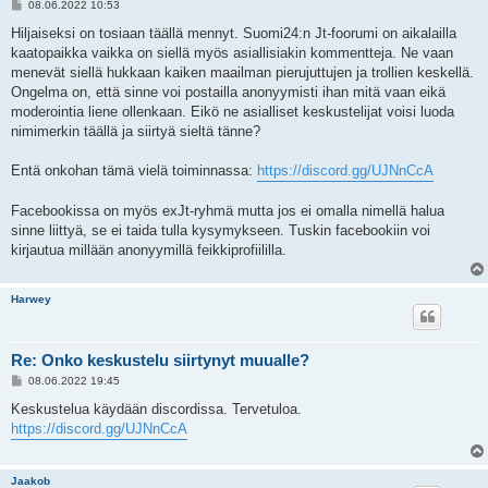
V
08.06.2022 10:53
i
e
Hiljaiseksi on tosiaan täällä mennyt. Suomi24:n Jt-foorumi on aikalailla
s
kaatopaikka vaikka on siellä myös asiallisiakin kommentteja. Ne vaan
t
i
menevät siellä hukkaan kaiken maailman pierujuttujen ja trollien keskellä.
Ongelma on, että sinne voi postailla anonyymisti ihan mitä vaan eikä
moderointia liene ollenkaan. Eikö ne asialliset keskustelijat voisi luoda
nimimerkin täällä ja siirtyä sieltä tänne?
Entä onkohan tämä vielä toiminnassa:
https://discord.gg/UJNnCcA
Facebookissa on myös exJt-ryhmä mutta jos ei omalla nimellä halua
sinne liittyä, se ei taida tulla kysymykseen. Tuskin facebookiin voi
kirjautua millään anonyymillä feikkiprofiililla.
Harwey
Re: Onko keskustelu siirtynyt muualle?
V
08.06.2022 19:45
i
e
Keskustelua käydään discordissa. Tervetuloa.
s
https://discord.gg/UJNnCcA
t
i
Jaakob