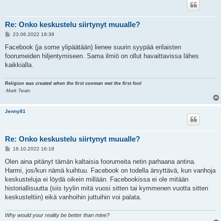
Re: Onko keskustelu siirtynyt muualle?
V
23.06.2022 19:39
i
e
Facebook (ja some ylipäätään) lienee suurin syypää erilaisten
s
foorumeiden hiljentymiseen. Sama ilmiö on ollut havaittavissa lähes
t
i
kaikkialla.
Religion was created when the first conman met the first fool
-Mark Twain
Jenny81
Re: Onko keskustelu siirtynyt muualle?
V
16.10.2022 16:18
i
e
Olen aina pitänyt tämän kaltaisia foorumeita netin parhaana antina.
s
Harmi, jos/kun nämä kuihtuu. Facebook on todella ärsyttävä, kun vanhoja
t
i
keskusteluja ei löydä oikein millään. Facebookissa ei ole mitään
historiallisuutta (siis tyylin mitä vuosi sitten tai kymmenen vuotta sitten
keskusteltiin) eikä vanhoihin juttuihin voi palata.
Why would your reality be better than mine?