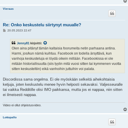
Vieraas
Re: Onko keskustelu siirtynyt muualle?
V
20.05.2023 22:47
i
e
s
Jenny81
kirjoitti:
t
i
Olen aina pitänyt tämän kaltaisia foorumeita netin parhaana antina.
Harmi, jos/kun nämä kuihtuu. Facebook on todella ärsyttävä, kun
vanhoja keskusteluja ei löydä oikein millään. Facebookissa ei ole
mitään historiallisuutta (siis tyylin mitä vuosi sitten tai kymmenen vuotta
sitten keskusteltiin) eikä vanhoihin juttuihin voi palata.
Discordissa sama ongelma. Ei ole myöskään selkeitä aihekohtaisia
ketjuja, joten keskustelu menee hyvin helposti sekavaksi. Valjesseuralle
tai vaikka Redditille olisi IMO paikkansa, mutta jos ei nappaa, niin sitten
ei ilmeisesti nappaa.
Video ei ollut ohjeistusvideo.
Lottopallo