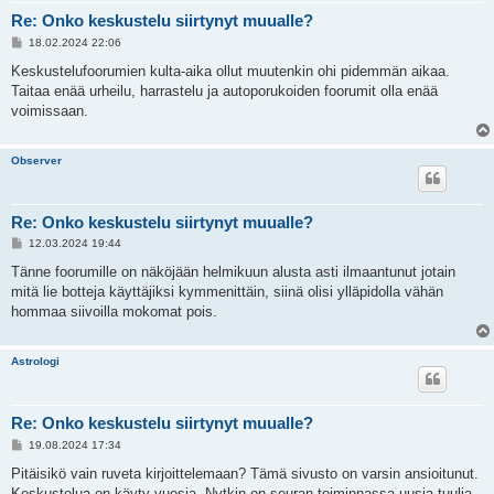
Re: Onko keskustelu siirtynyt muualle?
V
18.02.2024 22:06
i
e
Keskustelufoorumien kulta-aika ollut muutenkin ohi pidemmän aikaa.
s
Taitaa enää urheilu, harrastelu ja autoporukoiden foorumit olla enää
t
i
voimissaan.
Observer
Re: Onko keskustelu siirtynyt muualle?
V
12.03.2024 19:44
i
e
Tänne foorumille on näköjään helmikuun alusta asti ilmaantunut jotain
s
mitä lie botteja käyttäjiksi kymmenittäin, siinä olisi ylläpidolla vähän
t
i
hommaa siivoilla mokomat pois.
Astrologi
Re: Onko keskustelu siirtynyt muualle?
V
19.08.2024 17:34
i
e
Pitäisikö vain ruveta kirjoittelemaan? Tämä sivusto on varsin ansioitunut.
s
Keskustelua on käyty vuosia. Nytkin on seuran toiminnassa uusia tuulia,