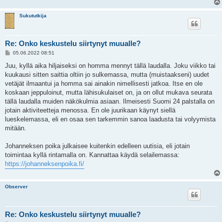
Sukututkija
Re: Onko keskustelu siirtynyt muualle?
V
05.06.2022 08:51
i
e
Juu, kyllä aika hiljaiseksi on homma mennyt tällä laudalla. Joku viikko tai
s
kuukausi sitten saittia oltiin jo sulkemassa, mutta (muistaakseni) uudet
t
i
vetäjät ilmaantui ja homma sai ainakin nimellisesti jatkoa. Itse en ole
koskaan jeppuloinut, mutta lähisukulaiset on, ja on ollut mukava seurata
tällä laudalla muiden näkökulmia asiaan. Ilmeisesti Suomi 24 palstalla on
jotain aktiviteetteja menossa. En ole juurikaan käynyt siellä
lueskelemassa, eli en osaa sen tarkemmin sanoa laadusta tai volyymista
mitään.
Johanneksen poika julkaisee kuitenkin edelleen uutisia, eli jotain
toimintaa kyllä rintamalla on. Kannattaa käydä selailemassa:
https://johanneksenpoika.fi/
Observer
Re: Onko keskustelu siirtynyt muualle?