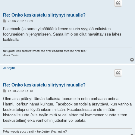
Re: Onko keskustelu siirtynyt muualle?
V
23.06.2022 19:39
i
e
Facebook (ja some ylipäätään) lienee suurin syypää erilaisten
s
foorumeiden hiljentymiseen. Sama ilmiö on ollut havaittavissa lähes
t
i
kaikkialla.
Religion was created when the first conman met the first fool
-Mark Twain
Jenny81
Re: Onko keskustelu siirtynyt muualle?
V
16.10.2022 16:18
i
e
Olen aina pitänyt tämän kaltaisia foorumeita netin parhaana antina.
s
Harmi, jos/kun nämä kuihtuu. Facebook on todella ärsyttävä, kun vanhoja
t
i
keskusteluja ei löydä oikein millään. Facebookissa ei ole mitään
historiallisuutta (siis tyylin mitä vuosi sitten tai kymmenen vuotta sitten
keskusteltiin) eikä vanhoihin juttuihin voi palata.
Why would your reality be better than mine?