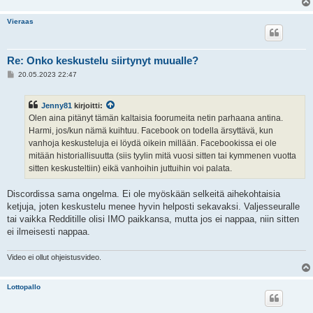
Vieraas
Re: Onko keskustelu siirtynyt muualle?
V
20.05.2023 22:47
i
e
s
Jenny81
kirjoitti:
t
i
Olen aina pitänyt tämän kaltaisia foorumeita netin parhaana antina.
Harmi, jos/kun nämä kuihtuu. Facebook on todella ärsyttävä, kun
vanhoja keskusteluja ei löydä oikein millään. Facebookissa ei ole
mitään historiallisuutta (siis tyylin mitä vuosi sitten tai kymmenen vuotta
sitten keskusteltiin) eikä vanhoihin juttuihin voi palata.
Discordissa sama ongelma. Ei ole myöskään selkeitä aihekohtaisia
ketjuja, joten keskustelu menee hyvin helposti sekavaksi. Valjesseuralle
tai vaikka Redditille olisi IMO paikkansa, mutta jos ei nappaa, niin sitten
ei ilmeisesti nappaa.
Video ei ollut ohjeistusvideo.
Lottopallo