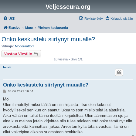
Veljesseura.org
UKK
Rekisteröidy
Kirjaudu sisään
Etusivu
Muut
Yleinen keskustelu
Onko keskustelu siirtynyt muualle?
Valvoja:
Moderaattorit
Vastaa Viestiin
10 viestiä • Sivu
1
/
1
harzit
Onko keskustelu siirtynyt muualle?
V
03.06.2022 19:54
i
e
Moi.
s
Olen ihmetellyt miksi täällä on niin hiljaista. Itse olen kokenut
t
i
hyödylliseksi sen kun on saanut lukea toisten mielipiteitä ja ajatuksia,
Aika vähän on tullut tänne itselläni kirjoiteltua. Olen äärimmäisen ujo ja
aina kun meinaa jotain kirjoittaa niin tulee mieleen että onko tämä nyt niin
arvokasta että kannattaisi jakaa. Arvostan kyllä tätä sivustoa. Tämä on
ollut vaikeipina aikoina suorastaan henkireikä.