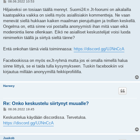
V
08.06.2022 10:53
i
e
Hiljaiseksi on tosiaan täällä mennyt. Suomi24:n Jt-foorumi on aikalailla
s
kaatopaikka vaikka on siellä myös asiallisiakin kommentteja. Ne vaan
t
i
menevät siellä hukkaan kaiken maailman pierujuttujen ja trollien keskellä.
Ongelma on, että sinne voi postailla anonyymisti ihan mitä vaan eikä
moderointia liene ollenkaan. Eikö ne asialliset keskustelijat voisi luoda
nimimerkin täällä ja siirtyä sieltä tänne?
Entä onkohan tämä vielä toiminnassa:
https://discord.gg/UJNnCcA
Facebookissa on myös exJt-ryhmä mutta jos ei omalla nimellä halua
sinne liittyä, se ei taida tulla kysymykseen. Tuskin facebookiin voi
kirjautua millään anonyymillä feikkiprofiililla.
Harwey
Re: Onko keskustelu siirtynyt muualle?
V
08.06.2022 19:45
i
e
Keskustelua käydään discordissa. Tervetuloa.
s
https://discord.gg/UJNnCcA
t
i
Jaakob