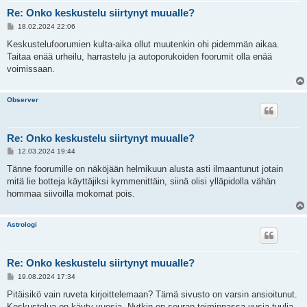
Re: Onko keskustelu siirtynyt muualle?
V
18.02.2024 22:06
i
e
Keskustelufoorumien kulta-aika ollut muutenkin ohi pidemmän aikaa.
s
Taitaa enää urheilu, harrastelu ja autoporukoiden foorumit olla enää
t
i
voimissaan.
Observer
Re: Onko keskustelu siirtynyt muualle?
V
12.03.2024 19:44
i
e
Tänne foorumille on näköjään helmikuun alusta asti ilmaantunut jotain
s
mitä lie botteja käyttäjiksi kymmenittäin, siinä olisi ylläpidolla vähän
t
i
hommaa siivoilla mokomat pois.
Astrologi
Re: Onko keskustelu siirtynyt muualle?
V
19.08.2024 17:34
i
e
Pitäisikö vain ruveta kirjoittelemaan? Tämä sivusto on varsin ansioitunut.
s
Keskustelua on käyty vuosia. Nytkin on seuran toiminnassa uusia tuulia,