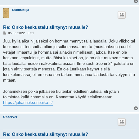
Sukututkija
Re: Onko keskustelu siirtynyt muualle?
V
05.06.2022 08:51
i
e
Juu, kyllä aika hiljaiseksi on homma mennyt tällä laudalla. Joku viikko tai
s
kuukausi sitten saittia oltiin jo sulkemassa, mutta (muistaakseni) uudet
t
i
vetäjät ilmaantui ja homma sai ainakin nimellisesti jatkoa. Itse en ole
koskaan jeppuloinut, mutta lähisukulaiset on, ja on ollut mukava seurata
tällä laudalla muiden näkökulmia asiaan. Ilmeisesti Suomi 24 palstalla on
jotain aktiviteetteja menossa. En ole juurikaan käynyt siellä
lueskelemassa, eli en osaa sen tarkemmin sanoa laadusta tai volyymista
mitään.
Johanneksen poika julkaisee kuitenkin edelleen uutisia, eli jotain
toimintaa kyllä rintamalla on. Kannattaa käydä selailemassa:
https://johanneksenpoika.fi/
Observer
Re: Onko keskustelu siirtynyt muualle?