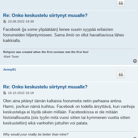
Re: Onko keskustelu siirtynyt muualle?
V
23.06.2022 19:39
i
e
Facebook (ja some ylipäätään) lienee suurin syypää erilaisten
s
foorumeiden hiljentymiseen. Sama ilmiö on ollut havaittavissa lähes
t
i
kaikkialla.
Religion was created when the first conman met the first fool
-Mark Twain
Jenny81
Re: Onko keskustelu siirtynyt muualle?
V
16.10.2022 16:18
i
e
Olen aina pitänyt tämän kaltaisia foorumeita netin parhaana antina.
s
Harmi, jos/kun nämä kuihtuu. Facebook on todella ärsyttävä, kun vanhoja
t
i
keskusteluja ei löydä oikein millään. Facebookissa ei ole mitään
historiallisuutta (siis tyylin mitä vuosi sitten tai kymmenen vuotta sitten
keskusteltiin) eikä vanhoihin juttuihin voi palata.
Why would your reality be better than mine?