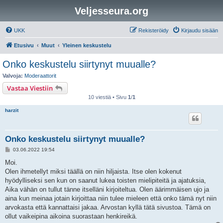
Veljesseura.org
UKK
Rekisteröidy
Kirjaudu sisään
Etusivu
Muut
Yleinen keskustelu
Onko keskustelu siirtynyt muualle?
Valvoja:
Moderaattorit
Vastaa Viestiin
10 viestiä • Sivu
1
/
1
harzit
Onko keskustelu siirtynyt muualle?
V
03.06.2022 19:54
i
e
Moi.
s
Olen ihmetellyt miksi täällä on niin hiljaista. Itse olen kokenut
t
i
hyödylliseksi sen kun on saanut lukea toisten mielipiteitä ja ajatuksia,
Aika vähän on tullut tänne itselläni kirjoiteltua. Olen äärimmäisen ujo ja
aina kun meinaa jotain kirjoittaa niin tulee mieleen että onko tämä nyt niin
arvokasta että kannattaisi jakaa. Arvostan kyllä tätä sivustoa. Tämä on
ollut vaikeipina aikoina suorastaan henkireikä.