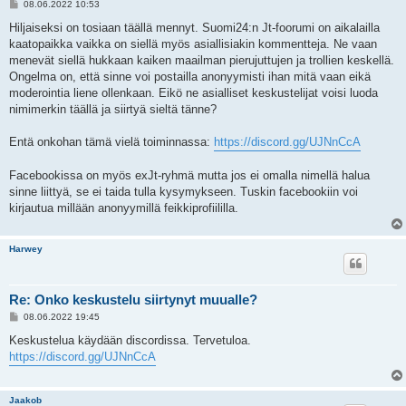
V
08.06.2022 10:53
i
e
Hiljaiseksi on tosiaan täällä mennyt. Suomi24:n Jt-foorumi on aikalailla
s
kaatopaikka vaikka on siellä myös asiallisiakin kommentteja. Ne vaan
t
i
menevät siellä hukkaan kaiken maailman pierujuttujen ja trollien keskellä.
Ongelma on, että sinne voi postailla anonyymisti ihan mitä vaan eikä
moderointia liene ollenkaan. Eikö ne asialliset keskustelijat voisi luoda
nimimerkin täällä ja siirtyä sieltä tänne?
Entä onkohan tämä vielä toiminnassa:
https://discord.gg/UJNnCcA
Facebookissa on myös exJt-ryhmä mutta jos ei omalla nimellä halua
sinne liittyä, se ei taida tulla kysymykseen. Tuskin facebookiin voi
kirjautua millään anonyymillä feikkiprofiililla.
Harwey
Re: Onko keskustelu siirtynyt muualle?
V
08.06.2022 19:45
i
e
Keskustelua käydään discordissa. Tervetuloa.
s
https://discord.gg/UJNnCcA
t
i
Jaakob