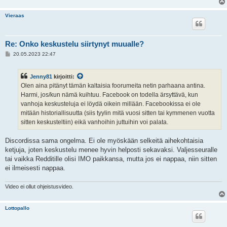
Vieraas
Re: Onko keskustelu siirtynyt muualle?
V
20.05.2023 22:47
i
e
s
Jenny81
kirjoitti:
t
i
Olen aina pitänyt tämän kaltaisia foorumeita netin parhaana antina.
Harmi, jos/kun nämä kuihtuu. Facebook on todella ärsyttävä, kun
vanhoja keskusteluja ei löydä oikein millään. Facebookissa ei ole
mitään historiallisuutta (siis tyylin mitä vuosi sitten tai kymmenen vuotta
sitten keskusteltiin) eikä vanhoihin juttuihin voi palata.
Discordissa sama ongelma. Ei ole myöskään selkeitä aihekohtaisia
ketjuja, joten keskustelu menee hyvin helposti sekavaksi. Valjesseuralle
tai vaikka Redditille olisi IMO paikkansa, mutta jos ei nappaa, niin sitten
ei ilmeisesti nappaa.
Video ei ollut ohjeistusvideo.
Lottopallo