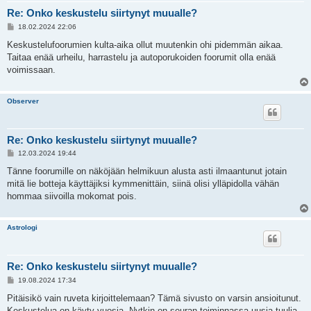
Re: Onko keskustelu siirtynyt muualle?
V
18.02.2024 22:06
i
e
Keskustelufoorumien kulta-aika ollut muutenkin ohi pidemmän aikaa.
s
Taitaa enää urheilu, harrastelu ja autoporukoiden foorumit olla enää
t
i
voimissaan.
Observer
Re: Onko keskustelu siirtynyt muualle?
V
12.03.2024 19:44
i
e
Tänne foorumille on näköjään helmikuun alusta asti ilmaantunut jotain
s
mitä lie botteja käyttäjiksi kymmenittäin, siinä olisi ylläpidolla vähän
t
i
hommaa siivoilla mokomat pois.
Astrologi
Re: Onko keskustelu siirtynyt muualle?
V
19.08.2024 17:34
i
e
Pitäisikö vain ruveta kirjoittelemaan? Tämä sivusto on varsin ansioitunut.
s
Keskustelua on käyty vuosia. Nytkin on seuran toiminnassa uusia tuulia,