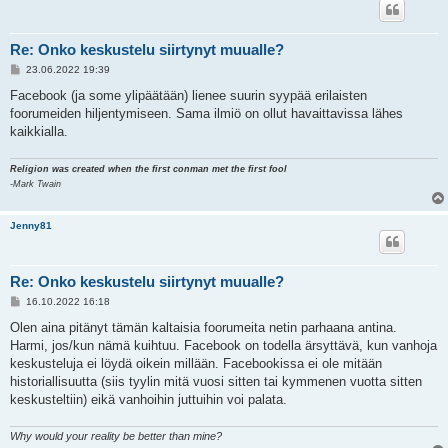
Re: Onko keskustelu siirtynyt muualle?
V
23.06.2022 19:39
i
e
Facebook (ja some ylipäätään) lienee suurin syypää erilaisten
s
foorumeiden hiljentymiseen. Sama ilmiö on ollut havaittavissa lähes
t
i
kaikkialla.
Religion was created when the first conman met the first fool
-Mark Twain
Jenny81
Re: Onko keskustelu siirtynyt muualle?
V
16.10.2022 16:18
i
e
Olen aina pitänyt tämän kaltaisia foorumeita netin parhaana antina.
s
Harmi, jos/kun nämä kuihtuu. Facebook on todella ärsyttävä, kun vanhoja
t
i
keskusteluja ei löydä oikein millään. Facebookissa ei ole mitään
historiallisuutta (siis tyylin mitä vuosi sitten tai kymmenen vuotta sitten
keskusteltiin) eikä vanhoihin juttuihin voi palata.
Why would your reality be better than mine?