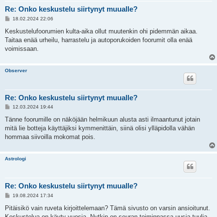
Re: Onko keskustelu siirtynyt muualle?
V
18.02.2024 22:06
i
e
Keskustelufoorumien kulta-aika ollut muutenkin ohi pidemmän aikaa.
s
Taitaa enää urheilu, harrastelu ja autoporukoiden foorumit olla enää
t
i
voimissaan.
Observer
Re: Onko keskustelu siirtynyt muualle?
V
12.03.2024 19:44
i
e
Tänne foorumille on näköjään helmikuun alusta asti ilmaantunut jotain
s
mitä lie botteja käyttäjiksi kymmenittäin, siinä olisi ylläpidolla vähän
t
i
hommaa siivoilla mokomat pois.
Astrologi
Re: Onko keskustelu siirtynyt muualle?
V
19.08.2024 17:34
i
e
Pitäisikö vain ruveta kirjoittelemaan? Tämä sivusto on varsin ansioitunut.
s
Keskustelua on käyty vuosia. Nytkin on seuran toiminnassa uusia tuulia,