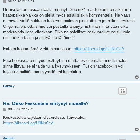
V
08.06.2022 10:53
i
e
Hiljaiseksi on tosiaan täällä mennyt. Suomi24:n Jt-foorumi on aikalailla
s
kaatopaikka vaikka on siellä myös asiallisiakin kommentteja. Ne vaan
t
i
menevät siellä hukkaan kaiken maailman pierujuttujen ja trollien keskellä.
Ongelma on, että sinne voi postailla anonyymisti ihan mitä vaan eikä
moderointia liene ollenkaan. Eikö ne asialliset keskustelijat voisi luoda
nimimerkin täällä ja siirtyä sieltä tänne?
Entä onkohan tämä vielä toiminnassa:
https://discord.gg/UJNnCcA
Facebookissa on myös exJt-ryhmä mutta jos ei omalla nimellä halua
sinne liittyä, se ei taida tulla kysymykseen. Tuskin facebookiin voi
kirjautua millään anonyymillä feikkiprofiililla.
Harwey
Re: Onko keskustelu siirtynyt muualle?
V
08.06.2022 19:45
i
e
Keskustelua käydään discordissa. Tervetuloa.
s
https://discord.gg/UJNnCcA
t
i
Jaakob