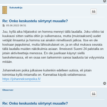
Sukututkija
Re: Onko keskustelu siirtynyt muualle?
V
05.06.2022 08:51
i
e
Juu, kyllä aika hiljaiseksi on homma mennyt tällä laudalla. Joku viikko tai
s
kuukausi sitten saittia oltiin jo sulkemassa, mutta (muistaakseni) uudet
t
i
vetäjät ilmaantui ja homma sai ainakin nimellisesti jatkoa. Itse en ole
koskaan jeppuloinut, mutta lähisukulaiset on, ja on ollut mukava seurata
tällä laudalla muiden näkökulmia asiaan. Ilmeisesti Suomi 24 palstalla on
jotain aktiviteetteja menossa. En ole juurikaan käynyt siellä
lueskelemassa, eli en osaa sen tarkemmin sanoa laadusta tai volyymista
mitään.
Johanneksen poika julkaisee kuitenkin edelleen uutisia, eli jotain
toimintaa kyllä rintamalla on. Kannattaa käydä selailemassa:
https://johanneksenpoika.fi/
Observer
Re: Onko keskustelu siirtynyt muualle?