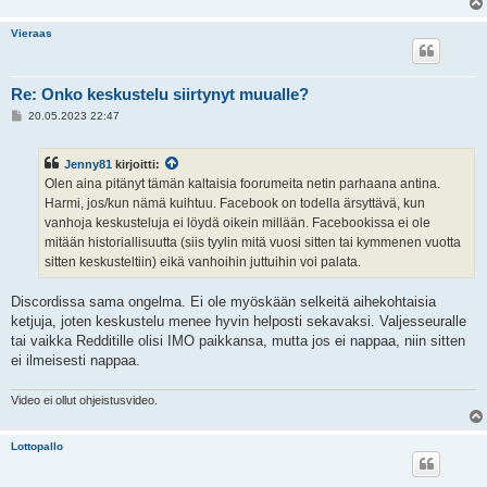
Vieraas
Re: Onko keskustelu siirtynyt muualle?
V
20.05.2023 22:47
i
e
s
Jenny81
kirjoitti:
t
i
Olen aina pitänyt tämän kaltaisia foorumeita netin parhaana antina.
Harmi, jos/kun nämä kuihtuu. Facebook on todella ärsyttävä, kun
vanhoja keskusteluja ei löydä oikein millään. Facebookissa ei ole
mitään historiallisuutta (siis tyylin mitä vuosi sitten tai kymmenen vuotta
sitten keskusteltiin) eikä vanhoihin juttuihin voi palata.
Discordissa sama ongelma. Ei ole myöskään selkeitä aihekohtaisia
ketjuja, joten keskustelu menee hyvin helposti sekavaksi. Valjesseuralle
tai vaikka Redditille olisi IMO paikkansa, mutta jos ei nappaa, niin sitten
ei ilmeisesti nappaa.
Video ei ollut ohjeistusvideo.
Lottopallo