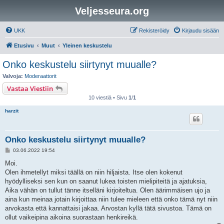
Veljesseura.org
UKK
Rekisteröidy
Kirjaudu sisään
Etusivu
Muut
Yleinen keskustelu
Onko keskustelu siirtynyt muualle?
Valvoja:
Moderaattorit
Vastaa Viestiin
10 viestiä • Sivu
1
/
1
harzit
Onko keskustelu siirtynyt muualle?
V
03.06.2022 19:54
i
e
Moi.
s
Olen ihmetellyt miksi täällä on niin hiljaista. Itse olen kokenut
t
i
hyödylliseksi sen kun on saanut lukea toisten mielipiteitä ja ajatuksia,
Aika vähän on tullut tänne itselläni kirjoiteltua. Olen äärimmäisen ujo ja
aina kun meinaa jotain kirjoittaa niin tulee mieleen että onko tämä nyt niin
arvokasta että kannattaisi jakaa. Arvostan kyllä tätä sivustoa. Tämä on
ollut vaikeipina aikoina suorastaan henkireikä.