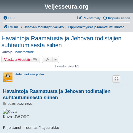
Veljesseura.org
UKK
Rekisteröidy
Kirjaudu sisään
Etusivu
Jehovan todistajat -valikko
Oppinäkemyksiä ja raamatuntulkintaa
Havaintoja Raamatusta ja Jehovan todistajien
suhtautumisesta siihen
Valvoja:
Moderaattorit
Vastaa Viestiin
1 viesti • Sivu
1
/
1
Johanneksen poika
Havaintoja Raamatusta ja Jehovan todistajien
suhtautumisesta siihen
V
20.06.2022 15:23
i
e
s
Kuva: JW.ORG
t
i
Kirjoittanut: Tuomas Yläjuurakko