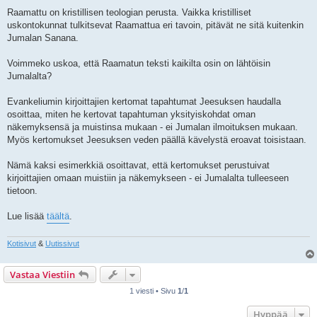
Raamattu on kristillisen teologian perusta. Vaikka kristilliset
uskontokunnat tulkitsevat Raamattua eri tavoin, pitävät ne sitä kuitenkin
Jumalan Sanana.
Voimmeko uskoa, että Raamatun teksti kaikilta osin on lähtöisin
Jumalalta?
Evankeliumin kirjoittajien kertomat tapahtumat Jeesuksen haudalla
osoittaa, miten he kertovat tapahtuman yksityiskohdat oman
näkemyksensä ja muistinsa mukaan - ei Jumalan ilmoituksen mukaan.
Myös kertomukset Jeesuksen veden päällä kävelystä eroavat toisistaan.
Nämä kaksi esimerkkiä osoittavat, että kertomukset perustuivat
kirjoittajien omaan muistiin ja näkemykseen - ei Jumalalta tulleeseen
tietoon.
Lue lisää
täältä
.
Kotisivut
&
Uutissivut
Vastaa Viestiin
1 viesti • Sivu
1
/
1
Hyppää