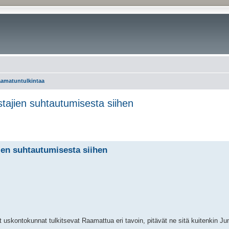
aamatuntulkintaa
tajien suhtautumisesta siihen
ien suhtautumisesta siihen
iset uskontokunnat tulkitsevat Raamattua eri tavoin, pitävät ne sitä kuitenkin 