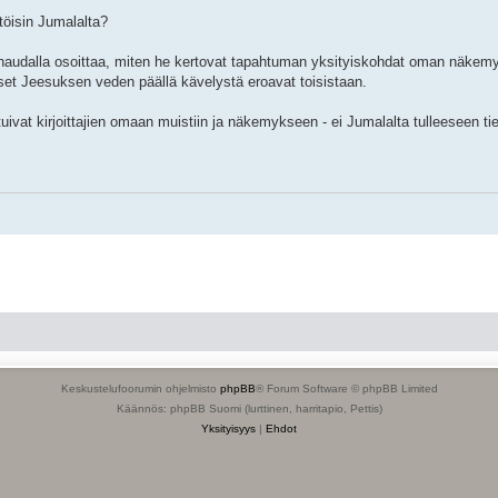
töisin Jumalalta?
 haudalla osoittaa, miten he kertovat tapahtuman yksityiskohdat oman näkem
t Jeesuksen veden päällä kävelystä eroavat toisistaan.
ivat kirjoittajien omaan muistiin ja näkemykseen - ei Jumalalta tulleeseen ti
Keskustelufoorumin ohjelmisto
phpBB
® Forum Software © phpBB Limited
Käännös: phpBB Suomi (lurttinen, harritapio, Pettis)
Yksityisyys
|
Ehdot