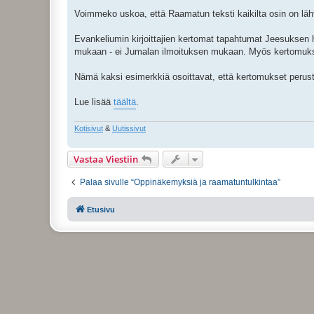
Voimmeko uskoa, että Raamatun teksti kaikilta osin on läh
Evankeliumin kirjoittajien kertomat tapahtumat Jeesuksen
mukaan - ei Jumalan ilmoituksen mukaan. Myös kertomukse
Nämä kaksi esimerkkiä osoittavat, että kertomukset perustu
Lue lisää
täältä
.
Kotisivut
&
Uutissivut
Vastaa Viestiin
Palaa sivulle “Oppinäkemyksiä ja raamatuntulkintaa”
Etusivu