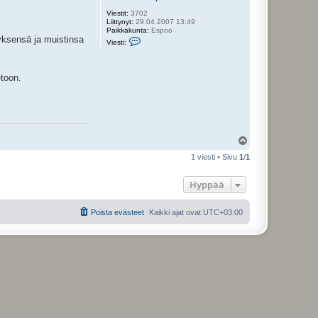
Viestit:
3702
Liittynyt:
29.04.2007 13:49
Paikkakunta:
Espoo
yksensä ja muistinsa
V
Viesti:
i
e
s
t
etoon.
i
J
o
h
a
n
n
Y
e
k
l
1 viesti • Sivu
1
/
1
s
ö
e
s
n
Hyppää
p
o
i
k
Poista evästeet
Kaikki ajat ovat
UTC+03:00
a