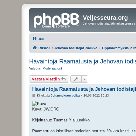
Veljesseura.org
Jehovan todistajat lähitarkastelussa
UKK
Etusivu
Jehovan todistajat -valikko
Oppinäkemyksiä ja r
Havaintoja Raamatusta ja Jehovan todis
Valvoja:
Moderaattorit
Vastaa Viestiin
Havaintoja Raamatusta ja Jehovan todistaj
V
Kirjoittaja
Johanneksen poika
»
20.06.2022 15:23
i
e
s
Kuva: JW.ORG
t
i
Kirjoittanut: Tuomas Yläjuurakko
Raamattu on kristillisen teologian perusta. Vaikka kristill