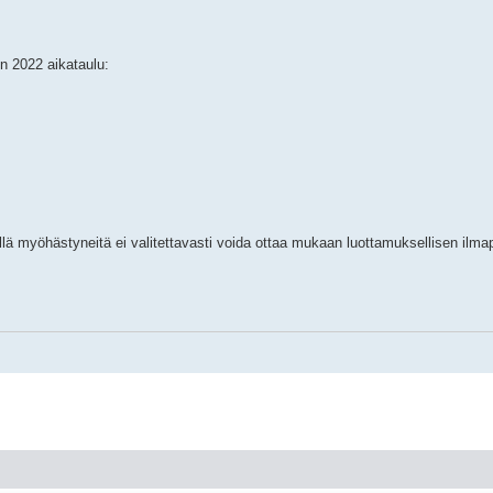
n 2022 aikataulu:
ä myöhästyneitä ei valitettavasti voida ottaa mukaan luottamuksellisen ilmap