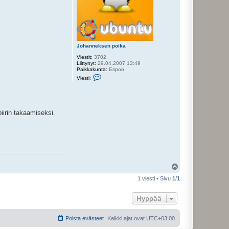
Johanneksen poika
Viestit:
3702
Liittynyt:
29.04.2007 13:49
Paikkakunta:
Espoo
V
Viesti:
i
e
s
t
i
iirin takaamiseksi.
J
o
h
a
n
n
e
k
s
Y
e
l
n
1 viesti • Sivu
1
/
1
p
ö
o
s
i
Hyppää
k
a
Poista evästeet
Kaikki ajat ovat
UTC+03:00