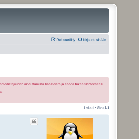
Rekisteröidy
Kirjaudu sisään
ntodistajuuden aiheuttamista haasteista ja saada tukea tilanteeseesi.
a.
1 viesti • Sivu
1
/
1