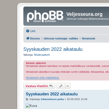
Veljesseura.org
Jehovan todistajat lähitarkastelussa
UKK
Etusivu
Jehovan todistajat -valikko
Vertaistuki
Syyskauden 2022 aikataulu
Valvoja:
Moderaattorit
Alueen säännöt
Vertaistuki-alueen tarkoitus on tarjota mahdollisuus vertaistuelle, sa
Vertaistuki-alueella ei suvaita minkään sortin väittelyitä, tinkaamisia, 
Vertaistuen eräs määritelmä.
Vastaa Viestiin
Syyskauden 2022 aikataulu
V
Kirjoittaja
Johanneksen poika
»
20.09.2022 13:48
i
e
s