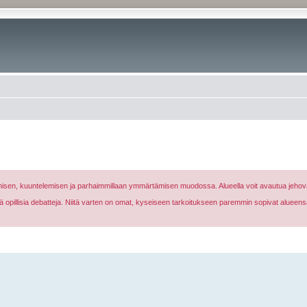
nomisen, kuuntelemisen ja parhaimmillaan ymmärtämisen muodossa. Alueella voit avautua jehova
eikä opillisia debatteja. Niitä varten on omat, kyseiseen tarkoitukseen paremmin sopivat alueens