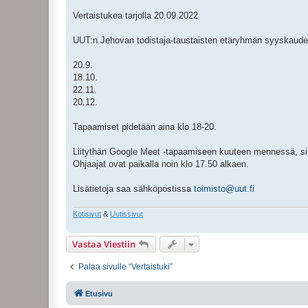
t
i
Vertaistukea tarjolla 20.09.2022
UUT:n Jehovan todistaja-taustaisten etäryhmän syyskaude
20.9.
18.10.
22.11.
20.12.
Tapaamiset pidetään aina klo 18-20.
Liitythän Google Meet -tapaamiseen kuuteen mennessä, sill
Ohjaajat ovat paikalla noin klo 17.50 alkaen.
Lisätietoja saa sähköpostissa
toimisto@uut.fi
Kotisivut
&
Uutissivut
Vastaa Viestiin
Palaa sivulle “Vertaistuki”
Etusivu