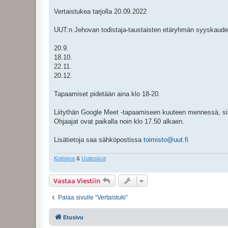
t
i
Vertaistukea tarjolla 20.09.2022
UUT:n Jehovan todistaja-taustaisten etäryhmän syyskaude
20.9.
18.10.
22.11.
20.12.
Tapaamiset pidetään aina klo 18-20.
Liitythän Google Meet -tapaamiseen kuuteen mennessä, sill
Ohjaajat ovat paikalla noin klo 17.50 alkaen.
Lisätietoja saa sähköpostissa
toimisto@uut.fi
Kotisivut
&
Uutissivut
Vastaa Viestiin
Palaa sivulle “Vertaistuki”
Etusivu