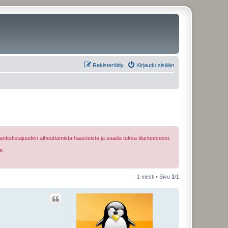
Rekisteröidy
Kirjaudu sisään
ntodistajuuden aiheuttamista haasteista ja saada tukea tilanteeseesi.
a.
1 viesti • Sivu
1
/
1