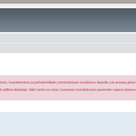
nomisen, kuuntelemisen ja parhaimmillaan ymmärtämisen muodossa. Alueella voit avautua jehova
eikä opillisia debatteja. Niitä varten on omat, kyseiseen tarkoitukseen paremmin sopivat alueens