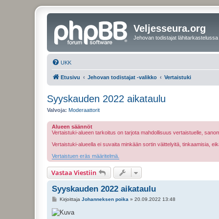
Veljesseura.org
Jehovan todistajat lähitarkastelussa
UKK
Etusivu
Jehovan todistajat -valikko
Vertaistuki
Syyskauden 2022 aikataulu
Valvoja:
Moderaattorit
Alueen säännöt
Vertaistuki-alueen tarkoitus on tarjota mahdollisuus vertaistuelle, sa
Vertaistuki-alueella ei suvaita minkään sortin väittelyitä, tinkaamisia, 
Vertaistuen eräs määritelmä.
Vastaa Viestiin
Syyskauden 2022 aikataulu
V
Kirjoittaja
Johanneksen poika
»
20.09.2022 13:48
i
e
s