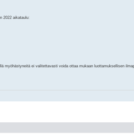
n 2022 aikataulu:
ä myöhästyneitä ei valitettavasti voida ottaa mukaan luottamuksellisen ilmap