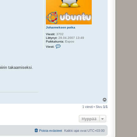
Johanneksen poika
Viestit:
3702
Liittynyt:
29.04.2007 13:49
Paikkakunta:
Espoo
V
Viesti:
i
e
s
t
i
iirin takaamiseksi.
J
o
h
a
n
n
e
k
s
Y
e
l
n
1 viesti • Sivu
1
/
1
p
ö
o
s
i
Hyppää
k
a
Poista evästeet
Kaikki ajat ovat
UTC+03:00