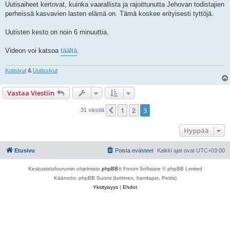
Uutisaiheet kertovat, kuinka vaarallista ja rajoittunutta Jehovan todistajien
perheissä kasvavien lasten elämä on. Tämä koskee erityisesti tyttöjä.
Uutisten kesto on noin 6 minuuttia.
Videon voi katsoa
täältä
.
Kotisivut
&
Uutissivut
Vastaa Viestiin
1
2
3
Edellinen
31 viestiä
Hyppää
Etusivu
Poista evästeet
Kaikki ajat ovat
UTC+03:00
Keskustelufoorumin ohjelmisto
phpBB
® Forum Software © phpBB Limited
Käännös: phpBB Suomi (lurttinen, harritapio, Pettis)
Yksityisyys
|
Ehdot