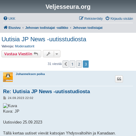
Veljesseura.org
UKK
Rekisteröidy
Kirjaudu sisään
Etusivu
Jehovan todistajat -valikko
Jehovan todistajat
Uutisia JP News -uutisstudiosta
Valvoja:
Moderaattorit
Vastaa Viestiin
1
2
3
Edellinen
31 viestiä
Johanneksen poika
Re: Uutisia JP News -uutisstudiosta
V
24.09.2023 22:02
i
e
s
Kuva: JP
t
i
Uutisvideo 25.09.2023
Tällä kertaa uutiset vievät katsojan Yhdysvaltoihin ja Kanadaan.