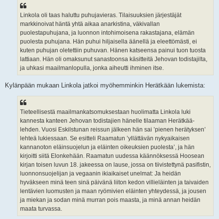
Linkola oli taas haluttu puhujavieras. Tilaisuuksien järjestäjät
markkinoivat häntä yhtä aikaa anarkistina, väkivallan
puolestapuhujana, ja luonnon intohimoisena rakastajana, elämän
puolesta puhujana. Hän puhui hiljaisella äänellä ja eleettömästi, ei
kuten puhujan oletettiin puhuvan. Hänen katseensa painui tuon tuosta
lattiaan. Hän oli omaksunut sanastoonsa käsitteitä Jehovan todistajilta,
ja uhkasi maailmanlopulla, jonka aiheutti ihminen itse.
Kylänpään mukaan Linkola jatkoi myöhemminkin Herätkään lukemista:
Tieteellisestä maailmankatsomuksestaan huolimatta Linkola luki
kannesta kanteen Jehovan todistajien hänelle tilaaman Herätkää-
lehden. Vuosi Eskilstunan reissun jälkeen hän sai ’pienen herätyksen’
lehteä lukiessaan. Se esitteli Raamatun ’yllättävän nykyaikaisen
kannanoton eläinsuojelun ja eläinten oikeuksien puolesta’, ja hän
kirjoitti siitä Elonkehään. Raamatun uudessa käännöksessä Hoosean
kirjan toisen luvun 18. jakeessa on lause, jossa on tiivistettynä pasifistin,
luonnonsuojelijan ja vegaanin ikiaikaiset unelmat: Ja heidän
hyväkseen minä teen sinä päivänä liiton kedon villieläinten ja taivaiden
lentävien luomusten ja maan ryömivien eläinten yhteydessä, ja jousen
ja miekan ja sodan minä murran pois maasta, ja minä annan heidän
maata turvassa.