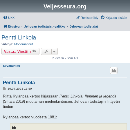
Veljesseura.org
UKK
Rekisteröidy
Kirjaudu sisään
Etusivu
Jehovan todistajat -valikko
Jehovan todistajat
Pentti Linkola
Valvoja:
Moderaattorit
Vastaa Viestiin
2 viestiä • Sivu
1
/
1
Syväkurkku
Pentti Linkola
V
30.07.2023 13:59
i
e
Riitta Kylänpää kertoo kirjassaan
Pentti Linkola: Ihminen ja legenda
s
(Siltala 2019) muutaman mielenkiintoisen, Jehovan todistajiin liittyvän
t
i
tiedon.
Kylänpää kertoo vuodesta 1981: