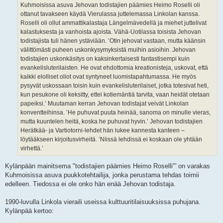
Kuhmoisissa asuva Jehovan todistajien päämies Heimo Roselli oli
ottanut tavakseen käydä Vierulassa juttelemassa Linkolan kanssa.
Roselli oli ollut ammattikalastaja Längelmävedellä ja miehet juttelivat
kalastuksesta ja vanhoista ajoista. Vähä-Uotilassa toisista Jehovan
todistajista tuli hänen ystäviään. ’Otin jehovat vastaan, mutta käänsin
välittömästi puheen uskonkysymyksistä muihin asioihin. Jehovan
todistajien uskonkäsitys on kaksinkertaisesti fantastisempi kuin
evankelisluterilaisten. He ovat ehdottomia kreationisteja, uskovat, että
kaikki elolliset oliot ovat syntyneet luomistapahtumassa. He myös
pysyvät uskossaan toisin kuin evankelisluterilaiset, jotka totesivat heti,
kun pesukone oli keksitty, ettei kotiemäntiä tarvita, vaan heidät otetaan
papeiksi.’ Muutaman kerran Jehovan todistajat veivät Linkolan
konventteihinsa. ’He puhuvat puuta heinää, sanoma on minulle vieras,
mutta kuuntelen heitä, koska he puhuvat hyvin.’ Jehovan todistajien
Herätkää- ja Vartiotorni-lehdet hän lukee kannesta kanteen –
löytääkseen kirjoitusvirheitä. ’Niissä lehdissä ei koskaan ole yhtään
virhettä.’
Kylänpään mainitsema "todistajien päämies Heimo Roselli"' on varakas
Kuhmoisissa asuva puukkotehtailija, jonka perustama tehdas toimii
edelleen. Tiedossa ei ole onko hän enää Jehovan todistaja.
1990-luvulla Linkola vieraili useissa kulttuuritilaisuuksissa puhujana.
Kylänpää kertoo: