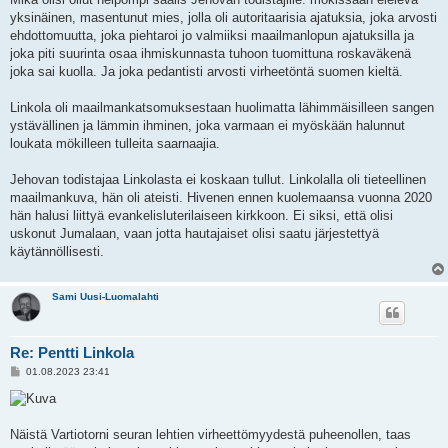
yksinäinen, masentunut mies, jolla oli autoritaarisia ajatuksia, joka arvosti
ehdottomuutta, joka piehtaroi jo valmiiksi maailmanlopun ajatuksilla ja
joka piti suurinta osaa ihmiskunnasta tuhoon tuomittuna roskaväkenä
joka sai kuolla. Ja joka pedantisti arvosti virheetöntä suomen kieltä.
Linkola oli maailmankatsomuksestaan huolimatta lähimmäisilleen sangen
ystävällinen ja lämmin ihminen, joka varmaan ei myöskään halunnut
loukata mökilleen tulleita saarnaajia.
Jehovan todistajaa Linkolasta ei koskaan tullut. Linkolalla oli tieteellinen
maailmankuva, hän oli ateisti. Hivenen ennen kuolemaansa vuonna 2020
hän halusi liittyä evankelisluterilaiseen kirkkoon. Ei siksi, että olisi
uskonut Jumalaan, vaan jotta hautajaiset olisi saatu järjestettyä
käytännöllisesti.
Sami Uusi-Luomalahti
Re: Pentti Linkola
V
01.08.2023 23:41
i
e
s
t
i
Näistä Vartiotorni seuran lehtien virheettömyydestä puheenollen, taas