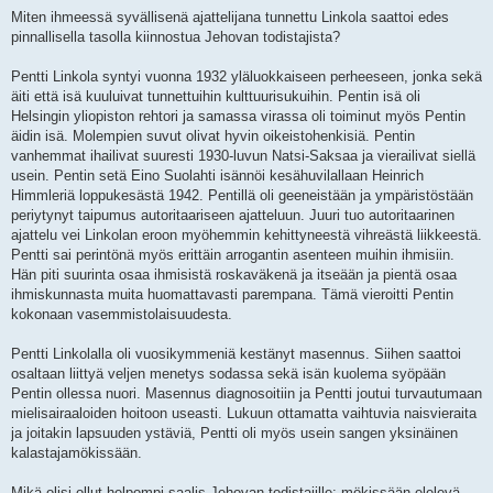
Miten ihmeessä syvällisenä ajattelijana tunnettu Linkola saattoi edes
pinnallisella tasolla kiinnostua Jehovan todistajista?
Pentti Linkola syntyi vuonna 1932 yläluokkaiseen perheeseen, jonka sekä
äiti että isä kuuluivat tunnettuihin kulttuurisukuihin. Pentin isä oli
Helsingin yliopiston rehtori ja samassa virassa oli toiminut myös Pentin
äidin isä. Molempien suvut olivat hyvin oikeistohenkisiä. Pentin
vanhemmat ihailivat suuresti 1930-luvun Natsi-Saksaa ja vierailivat siellä
usein. Pentin setä Eino Suolahti isännöi kesähuvilallaan Heinrich
Himmleriä loppukesästä 1942. Pentillä oli geeneistään ja ympäristöstään
periytynyt taipumus autoritaariseen ajatteluun. Juuri tuo autoritaarinen
ajattelu vei Linkolan eroon myöhemmin kehittyneestä vihreästä liikkeestä.
Pentti sai perintönä myös erittäin arrogantin asenteen muihin ihmisiin.
Hän piti suurinta osaa ihmisistä roskaväkenä ja itseään ja pientä osaa
ihmiskunnasta muita huomattavasti parempana. Tämä vieroitti Pentin
kokonaan vasemmistolaisuudesta.
Pentti Linkolalla oli vuosikymmeniä kestänyt masennus. Siihen saattoi
osaltaan liittyä veljen menetys sodassa sekä isän kuolema syöpään
Pentin ollessa nuori. Masennus diagnosoitiin ja Pentti joutui turvautumaan
mielisairaaloiden hoitoon useasti. Lukuun ottamatta vaihtuvia naisvieraita
ja joitakin lapsuuden ystäviä, Pentti oli myös usein sangen yksinäinen
kalastajamökissään.
Mikä olisi ollut helpompi saalis Jehovan todistajille: mökissään elelevä