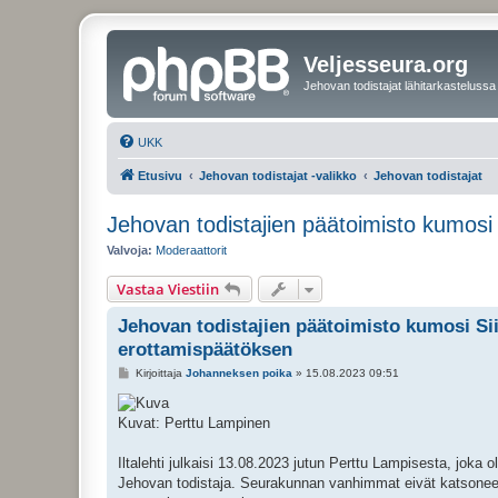
Veljesseura.org
Jehovan todistajat lähitarkastelussa
UKK
Etusivu
Jehovan todistajat -valikko
Jehovan todistajat
Jehovan todistajien päätoimisto kumosi
Valvoja:
Moderaattorit
Vastaa Viestiin
Jehovan todistajien päätoimisto kumosi Si
erottamispäätöksen
V
Kirjoittaja
Johanneksen poika
»
15.08.2023 09:51
i
e
s
Kuvat: Perttu Lampinen
t
i
Iltalehti julkaisi 13.08.2023 jutun Perttu Lampisesta, joka
Jehovan todistaja. Seurakunnan vanhimmat eivät katsoneet 