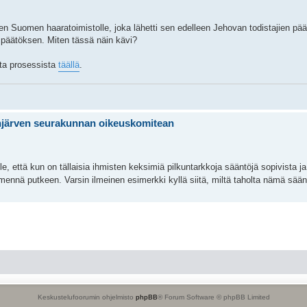
en Suomen haaratoimistolle, joka lähetti sen edelleen Jehovan todistajien pä
päätöksen. Miten tässä näin kävi?
sta prosessista
täällä
.
injärven seurakunnan oikeuskomitean
e, että kun on tällaisia ihmisten keksimiä pilkuntarkkoja sääntöjä sopivista j
t mennä putkeen. Varsin ilmeinen esimerkki kyllä siitä, miltä taholta nämä sää
Keskustelufoorumin ohjelmisto
phpBB
® Forum Software © phpBB Limited