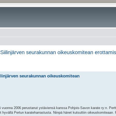
 Siilinjärven seurakunnan oikeuskomitean erottam
ilinjärven seurakunnan oikeuskomitean
 oli vuonna 2006 perustanut ystäviensä kanssa Pohjois-Savon karate ry:n. Pert
hyvällä Pertun karateharrastusta. Niinpä hänet kutsuttiin oikeuskomiteaan. P