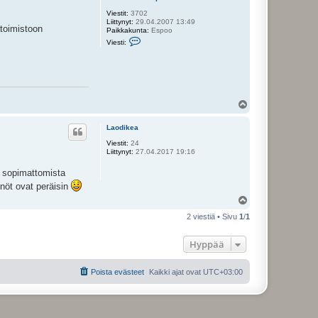
Viestit:
3702
Liittynyt:
29.04.2007 13:49
ätoimistoon
Paikkakunta:
Espoo
V
Viesti:
i
e
s
t
i
J
o
Y
h
l
a
ö
n
Laodikea
n
s
e
Viestit:
24
k
Liittynyt:
27.04.2017 19:16
s
e
a sopimattomista
n
p
nnöt ovat peräisin
o
Y
i
l
k
2 viestiä • Sivu
1
/
1
a
ö
s
Hyppää
Poista evästeet
Kaikki ajat ovat
UTC+03:00