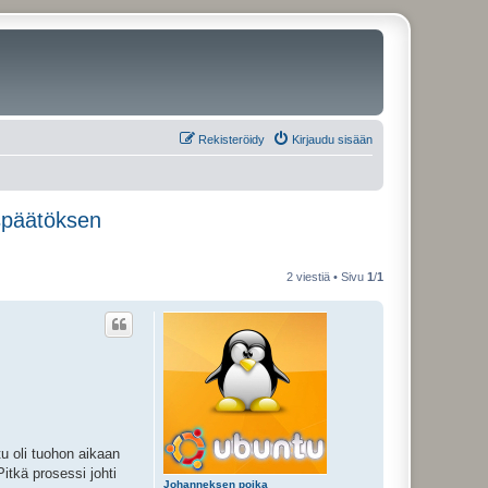
Rekisteröidy
Kirjaudu sisään
ispäätöksen
2 viestiä • Sivu
1
/
1
tu oli tuohon aikaan
itkä prosessi johti
Johanneksen poika