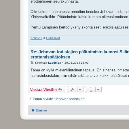
erottamiseen seurakunnasta.
Oikeuskomiteaprosessi annettiin tiedoksi Jehovan todistaji
Yhdysvaltoihin. Päätoimisto käski kumota oikeuskomitean 
Perttu Lampinen kertoo yksityiskohtaisesti erikoislaatuise
Kotisivut
&
Uutissivut
Re: Jehovan todistajien päätoimisto kumosi Siil
erottamispäätöksen
V
Kirjoittaja
Laodikea
»
26.08.2023 13:03
i
e
Tämä on kyllä mielenkiintoinen tapaus. En sinänsä ihmettel
s
harrastuksistakin, niin eihän sitä aina voi kaikki päätökse
t
i
Vastaa Viestiin
Palaa sivulle “Jehovan todistajat”
Etusivu