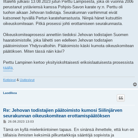
Iltalehti julkaisi 13.08.2023 jutun Perttu Lampisesta, joka oli vuonna 2006
perustanut ystäviensä kanssa Pohjois-Savon karate ry:n. Perttu oli
tuohon aikaan Jehovan todistaja. Seurakunnan vanhimmat eivät
katsoneet hyvällä Pertun karateharrastusta. Niinpä hänet kutsuttiin
oikeuskomiteaan. Pitkä prosessi johti erottamiseen seurakunnasta.
Oikeuskomiteaprosessi annettiin tiedoksi Jehovan todistajien Suomen
haaratoimistolle, joka lähetti sen edelleen Jehovan todistajien
päätoimistoon Yhdysvaltoihin. Päätoimisto käski kumota oikeuskomitean
päätöksen. Miten tässä näin kävi?
Perttu Lampinen kertoo yksityiskohtaisesti erikoislaatuisesta prosessista
täällä
.
Kotisivut
&
Uutissivut
Laodikea
Re: Jehovan todistajien päätoimisto kumosi Siilinjärven
seurakunnan oikeuskomitean erottamispäätöksen
V
26.08.2023 13:03
i
e
Tämä on kyllä mielenkiintoinen tapaus. En sinänsä ihmettele, että kun on
s
tällaisia ihmisten keksimiä pilkuntarkkoja sääntöjä sopivista ja
t