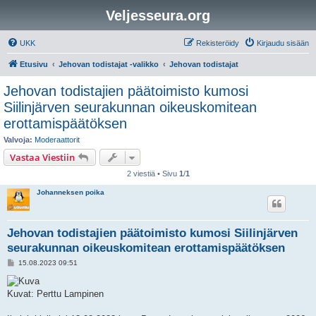
Veljesseura.org
UKK
Rekisteröidy
Kirjaudu sisään
Etusivu
Jehovan todistajat -valikko
Jehovan todistajat
Jehovan todistajien päätoimisto kumosi
Siilinjärven seurakunnan oikeuskomitean
erottamispäätöksen
Valvoja:
Moderaattorit
Vastaa Viestiin
2 viestiä • Sivu
1
/
1
Johanneksen poika
Jehovan todistajien päätoimisto kumosi Siilinjärven
seurakunnan oikeuskomitean erottamispäätöksen
V
15.08.2023 09:51
i
e
s
Kuvat: Perttu Lampinen
t
i