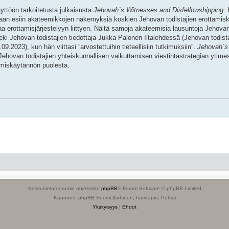
yttöön tarkoitetusta julkaisusta
Jehovah´s Witnesses and Disfellowshipping
.
odaan esiin akateemikkojen näkemyksiä koskien Jehovan todistajien erottamis
aa erottamisjärjestelyyn liittyen. Näitä samoja akateemisia lausuntoja Jehovan
i Jehovan todistajien tiedottaja Jukka Palonen Iltalehdessä (Jehovan todist
.2023), kun hän viittasi ”arvostettuihin tieteellisiin tutkimuksiin”.
Jehovah´s
ehovan todistajien yhteiskunnallisen vaikuttamisen viestintästrategian ytimes
tamiskäytännön puolesta.
Keskustelufoorumin ohjelmisto
phpBB
® Forum Software © phpBB Limited
Käännös: phpBB Suomi (lurttinen, harritapio, Pettis)
Yksityisyys
|
Ehdot