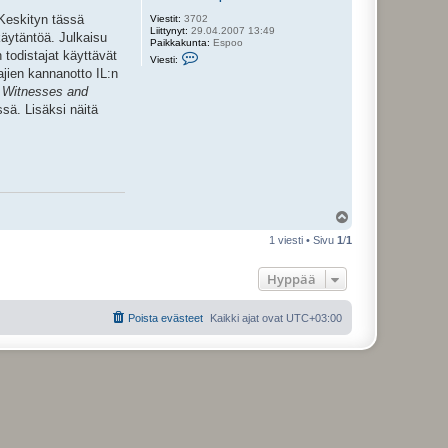
 Keskityn tässä
Viestit:
3702
Liittynyt:
29.04.2007 13:49
käytäntöä. Julkaisu
Paikkakunta:
Espoo
V
 todistajat käyttävät
Viesti:
i
ajien kannanotto IL:n
e
s
 Witnesses and
t
sä. Lisäksi näitä
i
J
o
h
a
n
n
e
k
Y
s
l
e
1 viesti • Sivu
1
/
1
ö
n
s
p
o
Hyppää
i
k
a
Poista evästeet
Kaikki ajat ovat
UTC+03:00