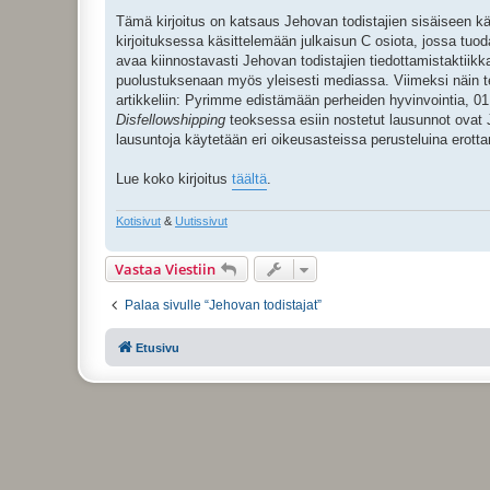
Tämä kirjoitus on katsaus Jehovan todistajien sisäiseen kä
kirjoituksessa käsittelemään julkaisun C osiota, jossa tu
avaa kiinnostavasti Jehovan todistajien tiedottamistaktiikk
puolustuksenaan myös yleisesti mediassa. Viimeksi näin tek
artikkeliin: Pyrimme edistämään perheiden hyvinvointia, 01.09
Disfellowshipping
teoksessa esiin nostetut lausunnot ovat J
lausuntoja käytetään eri oikeusasteissa perusteluina erot
Lue koko kirjoitus
täältä
.
Kotisivut
&
Uutissivut
Vastaa Viestiin
Palaa sivulle “Jehovan todistajat”
Etusivu