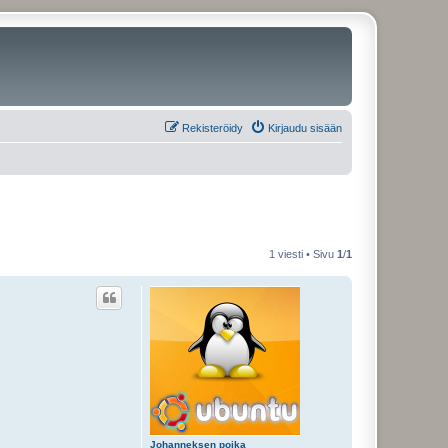
Rekisteröidy
Kirjaudu sisään
1 viesti • Sivu
1
/
1
Johanneksen poika