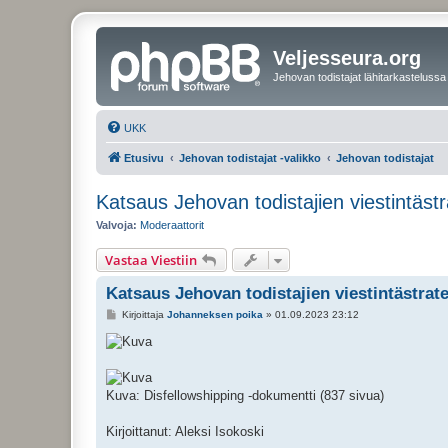
Veljesseura.org
Jehovan todistajat lähitarkastelussa
UKK
Etusivu
Jehovan todistajat -valikko
Jehovan todistajat
Katsaus Jehovan todistajien viestintäst
Valvoja:
Moderaattorit
Vastaa Viestiin
Katsaus Jehovan todistajien viestintästrat
V
Kirjoittaja
Johanneksen poika
»
01.09.2023 23:12
i
e
s
t
i
Kuva: Disfellowshipping -dokumentti (837 sivua)
Kirjoittanut: Aleksi Isokoski