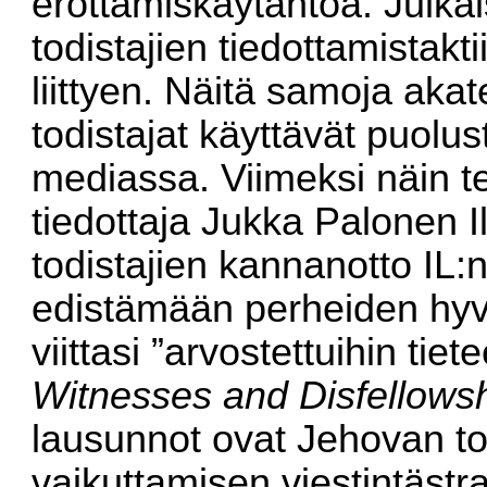
erottamiskäytäntöä. Julka
todistajien tiedottamistakt
liittyen. Näitä samoja ak
todistajat käyttävät puolu
mediassa. Viimeksi näin te
tiedottaja Jukka Palonen 
todistajien kannanotto IL:n
edistämään perheiden hyvi
viittasi ”arvostettuihin tiet
Witnesses and Disfellows
lausunnot ovat Jehovan tod
vaikuttamisen viestintästr