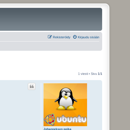
Rekisteröidy
Kirjaudu sisään
1 viesti • Sivu
1
/
1
Johanneksen poika