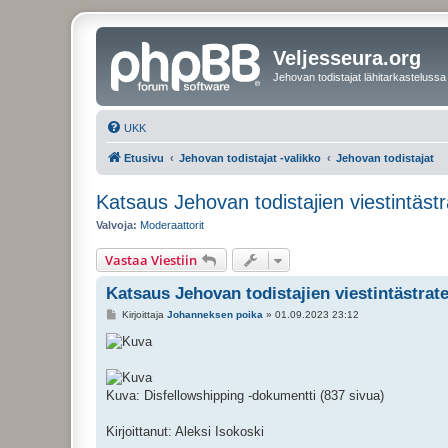
Veljesseura.org
Jehovan todistajat lähitarkastelussa
UKK
Etusivu
Jehovan todistajat -valikko
Jehovan todistajat
Katsaus Jehovan todistajien viestintäst
Valvoja:
Moderaattorit
Vastaa Viestiin
Katsaus Jehovan todistajien viestintästrat
V
Kirjoittaja
Johanneksen poika
»
01.09.2023 23:12
i
e
s
t
i
Kuva: Disfellowshipping -dokumentti (837 sivua)
Kirjoittanut: Aleksi Isokoski