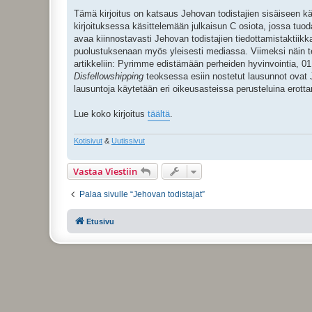
Tämä kirjoitus on katsaus Jehovan todistajien sisäiseen kä
kirjoituksessa käsittelemään julkaisun C osiota, jossa tu
avaa kiinnostavasti Jehovan todistajien tiedottamistaktiikk
puolustuksenaan myös yleisesti mediassa. Viimeksi näin tek
artikkeliin: Pyrimme edistämään perheiden hyvinvointia, 01.09
Disfellowshipping
teoksessa esiin nostetut lausunnot ovat J
lausuntoja käytetään eri oikeusasteissa perusteluina erot
Lue koko kirjoitus
täältä
.
Kotisivut
&
Uutissivut
Vastaa Viestiin
Palaa sivulle “Jehovan todistajat”
Etusivu