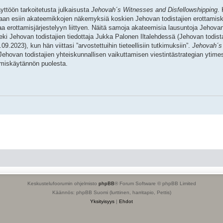
yttöön tarkoitetusta julkaisusta
Jehovah´s Witnesses and Disfellowshipping
.
odaan esiin akateemikkojen näkemyksiä koskien Jehovan todistajien erottamis
aa erottamisjärjestelyyn liittyen. Näitä samoja akateemisia lausuntoja Jehovan
i Jehovan todistajien tiedottaja Jukka Palonen Iltalehdessä (Jehovan todist
.2023), kun hän viittasi ”arvostettuihin tieteellisiin tutkimuksiin”.
Jehovah´s
ehovan todistajien yhteiskunnallisen vaikuttamisen viestintästrategian ytimes
tamiskäytännön puolesta.
Keskustelufoorumin ohjelmisto
phpBB
® Forum Software © phpBB Limited
Käännös: phpBB Suomi (lurttinen, harritapio, Pettis)
Yksityisyys
|
Ehdot