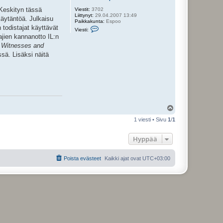
 Keskityn tässä
Viestit:
3702
Liittynyt:
29.04.2007 13:49
käytäntöä. Julkaisu
Paikkakunta:
Espoo
V
 todistajat käyttävät
Viesti:
i
ajien kannanotto IL:n
e
s
 Witnesses and
t
sä. Lisäksi näitä
i
J
o
h
a
n
n
e
k
Y
s
l
e
1 viesti • Sivu
1
/
1
ö
n
s
p
o
Hyppää
i
k
a
Poista evästeet
Kaikki ajat ovat
UTC+03:00