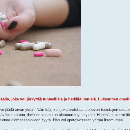
alia, joka voi järkyttää tunteellisia ja herkkiä ihmisiä. Lukeminen omall
voi jäädä aivan yksin. Näin käy, kun joku erotetaan Jehovan todistajien seura
väpiiri katoaa, ihminen voi joutua olemaan täysin yksin. Hänellä ei ole mitä
äe enää olemassaololleen syytä. Hän voi epätoivossaan yrittää itsemurhaa.