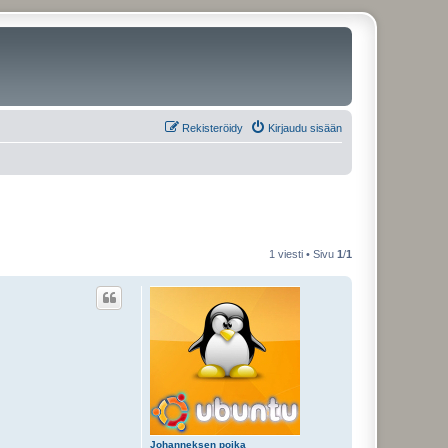
Rekisteröidy
Kirjaudu sisään
1 viesti • Sivu
1
/
1
Johanneksen poika