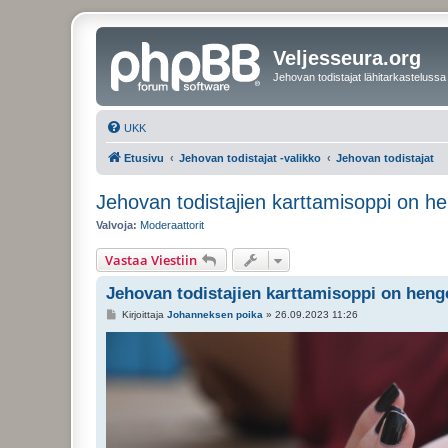
Veljesseura.org
Jehovan todistajat lähitarkastelussa
UKK
Etusivu
Jehovan todistajat -valikko
Jehovan todistajat
Jehovan todistajien karttamisoppi on h
Valvoja:
Moderaattorit
Vastaa Viestiin
Jehovan todistajien karttamisoppi on heng
V
Kirjoittaja
Johanneksen poika
»
26.09.2023 11:26
i
e
s
t
i