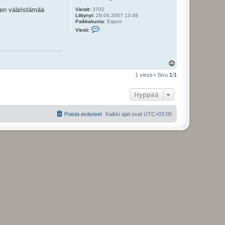
ten vääristämää
Viestit:
3702
Liittynyt:
29.04.2007 13:49
Paikkakunta:
Espoo
V
Viesti:
i
e
s
t
i
Y
J
o
l
1 viesti • Sivu
1
/
1
h
ö
a
s
n
Hyppää
n
e
k
s
Poista evästeet
Kaikki ajat ovat
UTC+03:00
e
n
p
o
i
k
a