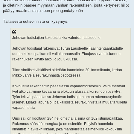
ja olletinkin pääsee myymään vanhan rakennuksen, josta kertyneet hillot
päätyy maailmanlaajuiseen propagandatyöhön.
Tällaisesta uutisoinnista on kysymys:
Jehovan todistajien kokouspaikka valmistui Lausteelle
Jehovan todistajat rakensivat Turun Lausteelle Taalintehtaankadulle
uuden kokouspaikan eli valtakunnansalin. Etuajassa valmistuneen
rakennuksen käyttö alkoi jo joulukuussa.
Tilan viralliset vihkiäiset pidetään lauantaina 20. tammikuuta, kertoo
Mikko Järvelä seurakunnasta tiedotteessa.
Kokoustila rakennettiin pääasiassa vapaaehtoisvoimin. Valmisteltavat
työt alkoivat viime keväänä ja elokuun alussa alkoi rungon pystytys.
Työn tekivät pääasiassa Jehovan todistajien oman rakennusryhmän
jäsenet. Lisäksi apuna oli paikallisista seurakunnista ja muualta tulleita
vapaaehtoisia.
Uusi sali on kooltaan 284 neliömetriä ja siinä on 162 istumapaikkaa.
Rakennus säästää energiaa ja on esteetön. Erityistä huomiota
kiinnitettiin av-tekniikkaan, joka mahdollistaa esimerkiksi kokouksiin