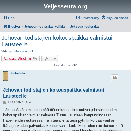
Veljesseura.org
UKK
Rekisteröidy
Kirjaudu sisään
Etusivu
Jehovan todistajat -valikko
Jehovan todistajat
Jehovan todistajien kokouspaikka valmistui
Lausteelle
Valvoja:
Moderaattorit
Vastaa Viestiin
1 viesti • Sivu
1
/
1
Sukututkija
Jehovan todistajien kokouspaikka valmistui
Lausteelle
V
17.01.2024 16:26
i
e
Tämänpäiväinen Turun pää-äänenkannattaja uutisoi jehovien uuden
s
kokouspaikan valmistumisesta Turun Lausteen kaupunginosaan.
t
i
Paperilehden uutisessa mainitaan, että uusi pytinki korvaa vanhan
Itäharjunkadun palvontarakennuksen. Henk. koht. olen niin iloinen, että
seura on saanut aikaan uunituoreen sammon bisneksen pyörittämiseen,