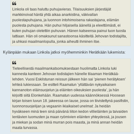
Linkola oli taas haluttu puhujavieras. Tilaisuuksien järjestäjät
markkinoivat häntä yhtä aikaa anarkistina, väkivallan
puolestapuhujana, ja luonnon intohimoisena rakastajana, elämän
puolesta puhujana. Hän puhui hiljaisella äänellä ja eleettömästi, ei
kuten puhujan oletettiin puhuvan. Hänen katseensa painui tuon tuosta
lattiaan. Hän oli omaksunut sanastoonsa käsitteitä Jehovan todistajilta,
ja uhkasi maailmanlopulla, jonka aiheutti ihminen itse.
Kylänpään mukaan Linkola jatkoi myöhemminkin Herätkään lukemista:
Tieteellisestä maailmankatsomuksestaan huolimatta Linkola luki
kannesta kanteen Jehovan todistajien hänelle tilaaman Herätkää-
lehden. Vuosi Eskilstunan reissun jälkeen hän sai ’pienen herätyksen’
lehteä lukiessaan. Se esitteli Raamatun ’yllättävän nykyaikaisen
kannanoton eläinsuojelun ja eläinten oikeuksien puolesta’, ja hän
kirjoitti siitä Elonkehään. Raamatun uudessa käännöksessä Hoosean
kirjan toisen luvun 18. jakeessa on lause, jossa on tiivistettynä pasifistin,
luonnonsuojelijan ja vegaanin ikiaikaiset unelmat: Ja heidän
hyväkseen minä teen sinä päivänä liiton kedon villieläinten ja taivaiden
lentävien luomusten ja maan ryömivien eläinten yhteydessä, ja jousen
ja miekan ja sodan minä murran pois maasta, ja minä annan heidän
maata turvassa.