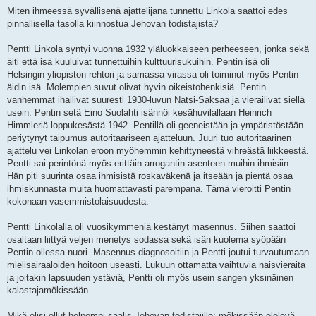
Miten ihmeessä syvällisenä ajattelijana tunnettu Linkola saattoi edes
pinnallisella tasolla kiinnostua Jehovan todistajista?
Pentti Linkola syntyi vuonna 1932 yläluokkaiseen perheeseen, jonka sekä
äiti että isä kuuluivat tunnettuihin kulttuurisukuihin. Pentin isä oli
Helsingin yliopiston rehtori ja samassa virassa oli toiminut myös Pentin
äidin isä. Molempien suvut olivat hyvin oikeistohenkisiä. Pentin
vanhemmat ihailivat suuresti 1930-luvun Natsi-Saksaa ja vierailivat siellä
usein. Pentin setä Eino Suolahti isännöi kesähuvilallaan Heinrich
Himmleriä loppukesästä 1942. Pentillä oli geeneistään ja ympäristöstään
periytynyt taipumus autoritaariseen ajatteluun. Juuri tuo autoritaarinen
ajattelu vei Linkolan eroon myöhemmin kehittyneestä vihreästä liikkeestä.
Pentti sai perintönä myös erittäin arrogantin asenteen muihin ihmisiin.
Hän piti suurinta osaa ihmisistä roskaväkenä ja itseään ja pientä osaa
ihmiskunnasta muita huomattavasti parempana. Tämä vieroitti Pentin
kokonaan vasemmistolaisuudesta.
Pentti Linkolalla oli vuosikymmeniä kestänyt masennus. Siihen saattoi
osaltaan liittyä veljen menetys sodassa sekä isän kuolema syöpään
Pentin ollessa nuori. Masennus diagnosoitiin ja Pentti joutui turvautumaan
mielisairaaloiden hoitoon useasti. Lukuun ottamatta vaihtuvia naisvieraita
ja joitakin lapsuuden ystäviä, Pentti oli myös usein sangen yksinäinen
kalastajamökissään.
Mikä olisi ollut helpompi saalis Jehovan todistajille: mökissään elelevä