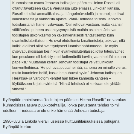
Kuhmoisissa asuva Jehovan todistajien päämies Heimo Roselli oli
ottanut tavakseen käydä Vierulassa juttelemassa Linkolan kanssa.
Roselli oli ollut ammattikalastaja Längelmävedellä ja miehet juttelivat
kalastuksesta ja vanhoista ajoista. Vähä-Uotilassa toisista Jehovan
todistajista tuli hänen ystäviään. ’Otin jehovat vastaan, mutta käänsin
välittömästi puheen uskonkysymyksistä muihin asioihin. Jehovan
todistajien uskonkäsitys on kaksinkertaisesti fantastisempi kuin
evankelisluterilaisten. He ovat ehdottomia kreationisteja, uskovat, että
kaikki elolliset oliot ovat syntyneet luomistapahtumassa. He myös
pysyvät uskossaan toisin kuin evankelisluterilaiset, jotka totesivat heti,
kun pesukone oli keksitty, ettei kotiemäntiä tarvita, vaan heidät otetaan
papeiksi.’ Muutaman kerran Jehovan todistajat veivät Linkolan
konventteihinsa. ’He puhuvat puuta heinää, sanoma on minulle vieras,
mutta kuuntelen heitä, koska he puhuvat hyvin.’ Jehovan todistajien
Herätkää- ja Vartiotorni-lehdet hän lukee kannesta kanteen –
löytääkseen kirjoitusvirheitä. ’Niissä lehdissä ei koskaan ole yhtään
virhettä.’
Kylänpään mainitsema "todistajien päämies Heimo Roselli"' on varakas
Kuhmoisissa asuva puukkotehtailija, jonka perustama tehdas toimii
edelleen. Tiedossa ei ole onko hän enää Jehovan todistaja.
1990-luvulla Linkola vieraili useissa kulttuuritilaisuuksissa puhujana.
Kylänpää kertoo: