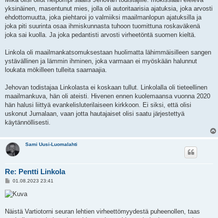
yksinäinen, masentunut mies, jolla oli autoritaarisia ajatuksia, joka arvosti
ehdottomuutta, joka piehtaroi jo valmiiksi maailmanlopun ajatuksilla ja
joka piti suurinta osaa ihmiskunnasta tuhoon tuomittuna roskaväkenä
joka sai kuolla. Ja joka pedantisti arvosti virheetöntä suomen kieltä.
Linkola oli maailmankatsomuksestaan huolimatta lähimmäisilleen sangen
ystävällinen ja lämmin ihminen, joka varmaan ei myöskään halunnut
loukata mökilleen tulleita saarnaajia.
Jehovan todistajaa Linkolasta ei koskaan tullut. Linkolalla oli tieteellinen
maailmankuva, hän oli ateisti. Hivenen ennen kuolemaansa vuonna 2020
hän halusi liittyä evankelisluterilaiseen kirkkoon. Ei siksi, että olisi
uskonut Jumalaan, vaan jotta hautajaiset olisi saatu järjestettyä
käytännöllisesti.
Sami Uusi-Luomalahti
Re: Pentti Linkola
V
01.08.2023 23:41
i
e
s
t
i
Näistä Vartiotorni seuran lehtien virheettömyydestä puheenollen, taas