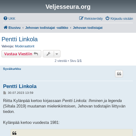
Veljesseura.org
UKK
Rekisteröidy
Kirjaudu sisään
Etusivu
Jehovan todistajat -valikko
Jehovan todistajat
Pentti Linkola
Valvoja:
Moderaattorit
Vastaa Viestiin
2 viestiä • Sivu
1
/
1
Syväkurkku
Pentti Linkola
V
30.07.2023 13:59
i
e
Riitta Kylänpää kertoo kirjassaan
Pentti Linkola: Ihminen ja legenda
s
(Siltala 2019) muutaman mielenkiintoisen, Jehovan todistajiin liittyvän
t
i
tiedon.
Kylänpää kertoo vuodesta 1981: